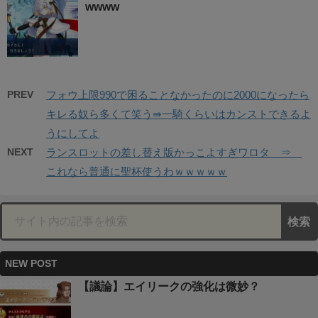
wwww
PREV
フォウ上限990で困ることなかったのに2000になったら
キレる奴ら多くて笑う⇛一騎くらいはカンストできるよ
うにしてよ
NEXT
ランスロットの差し替え版かっこよすぎワロタ ⇒
これなら普通に聖杯使うわｗｗｗｗｗ
NEW POST
【議論】エイリークの強化は微妙？