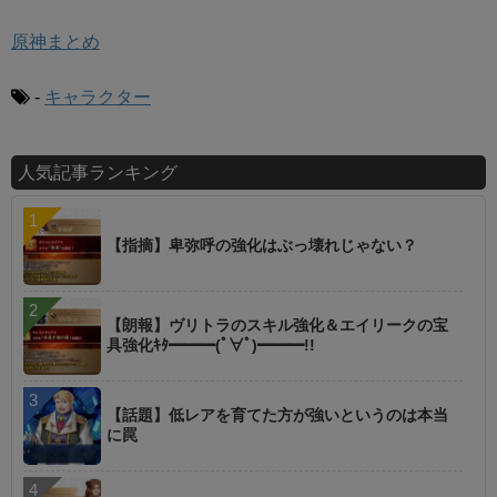
原神まとめ
-
キャラクター
人気記事ランキング
【指摘】卑弥呼の強化はぶっ壊れじゃない？
【朗報】ヴリトラのスキル強化＆エイリークの宝
具強化ｷﾀ━━━(ﾟ∀ﾟ)━━━!!
【話題】低レアを育てた方が強いというのは本当
に罠