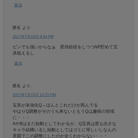
返信
匿名
より:
2017年7月15日 9:44 PM
ピンでも強いからなぁ 星供給役をしつつNP貯めて宝
具狙えるし
返信
匿名
より:
2017年7月15日 10:25 PM
宝具が未強化Q←ほんとこれだけが死んでる
やはりQ調整がそのうち来ないともうQは趣味の領域
に・・・
AやBはまだ始動としてわかるが、Q宝具は星も出さな
キャラ結構いるし始動としてはゴミに等しいしなんの
意図でこの調整にしたのか全くわからない・・・