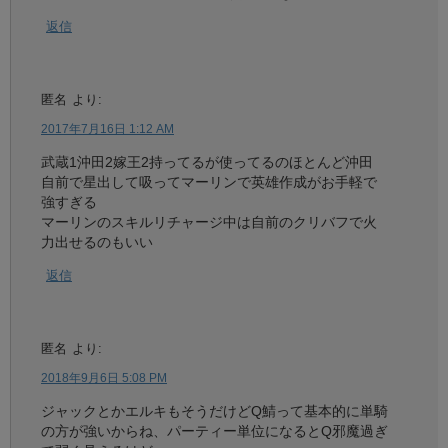
返信
匿名
より:
2017年7月16日 1:12 AM
武蔵1沖田2嫁王2持ってるが使ってるのほとんど沖田
自前で星出して吸ってマーリンで英雄作成がお手軽で
強すぎる
マーリンのスキルリチャージ中は自前のクリバフで火
力出せるのもいい
返信
匿名
より:
2018年9月6日 5:08 PM
ジャックとかエルキもそうだけどQ鯖って基本的に単騎
の方が強いからね、パーティー単位になるとQ邪魔過ぎ