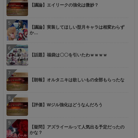
【議論】エイリークの強化は微妙？
【議論】実装してほしい型月キャラは相変わらず
か…
【話題】福袋は〇〇を引いたわｗｗｗｗ
【朗報】オルタニキは欲しいもの全部もらったな
【評価】Wジル強化はどうなんだろう
【疑問】アズライールって人気出る予定だったの
かな？