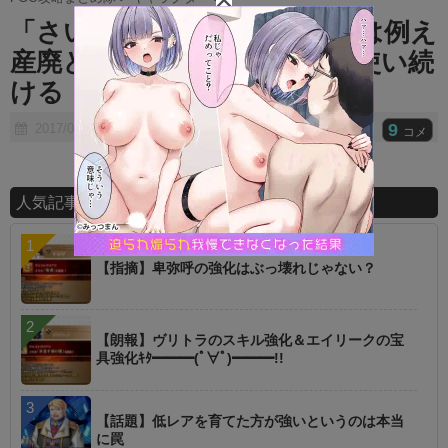
t
「さいかわセイバー沖田さんは例え
e
産廃と言われようが俺が一生使い続
ける！」 ← 沖田が産廃…？
9
2017/07/15
コメ
人気記事ランキング
【指摘】卑弥呼の強化はぶっ壊れじゃない？
【朗報】ヴリトラのスキル強化＆エイリークの宝
具強化ｷﾀ━━━(ﾟ∀ﾟ)━━━!!
【話題】低レアを育てた方が強いというのは本当
に罠