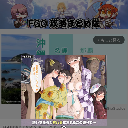
もっと見る
arrow_forward_ios
Powered by 
GliaStudios
M
u
FGO攻略まとめ隊
>
キャラクター
>