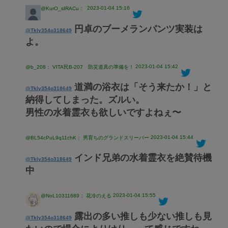
2023-01-04 15:16
@KurO_sIRACu：
円卓のブーメランパンツ実装は
@Tkly354o318649
よ。
2023-01-04 15:42
@b_208： VITA民B-207 防災道具の準備を！
道満の浴衣は「そう来たか！」と
@Tkly354o318649
納得してしまった。ズルい。
男性の水着霊衣も欲しいですよねぇ〜
2023-01-04 15:44
@BL54cPuL9q11chK： 男育ちのグランドスリーパー
インド兄弟の水着霊衣を絶賛待機
@Tkly354o318649
中
2023-01-04 15:55
@NoL10311689： 花冷のえる
露出の多い推しも少ない推しも見
@Tkly354o318649