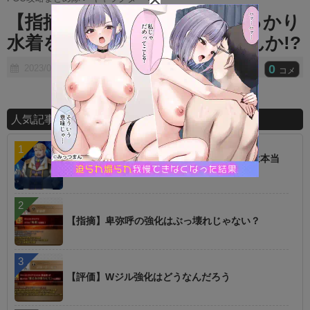
t
【指摘】皆さんは男性鯖もしっかり
e
水着を着て欲しいと思いませんか!?
0
2023/01/04
コメ
人気記事ランキング
【話題】低レアを育てた方が強いというのは本当
に罠
【指摘】卑弥呼の強化はぶっ壊れじゃない？
【評価】Wジル強化はどうなんだろう