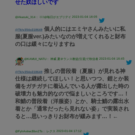
せた奴ほしいです
2023-01-04 16:05
@Akatuki_314： ﾐﾐﾐ@毎日がエブリデイ
個人的にはエミヤさんみたいに私
@Tkly354o318649
服(夏服ver.)みたいなのが増えてくれると財布
の口は緩々になりますね
2023-01-04 16:45
@KAMUI_NATU： 神威 夏＠ランス教徒(引退)で秋信者
推しの普段着（夏服）が見れる神
@Tkly354o318649
仕様は継続してほしい！と思いつつ、鎧とか装
備をガチガチに着込んでいる人が露出した時の
破壊力も魅力的なので悩ましいところです…！
和鯖の普段着（洋服姿）とか、騎士鯖の露出水
着とか「通常だったら見れない姿」で実装され
ると…思いっきりお財布が緩みます…！←
2023-01-04 17:12
@FyhAvlrwcBbn2Ts： レクス