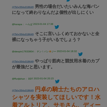
男性の場合だいたいみんな海パン
@Tkly354o318649
になって終わりなんだよ個性が出しにくい
2023-01-04 17:38
@herapa： へらぱ
そこに言いふくめておかないと全
@Tkly354o318649
裸になっちゃう子がいるでしょう？
2023-01-04 18:32
@sleepin17633804： チン！パン
ジー
やっぱり筋肉と競技用水着のカプ
@Tkly354o318649
が最強だと思います。
2023-01-04 20:15
@Rurijishan： DDT
円卓の騎士たちのアロハ
@Tkly354o318649
シャツを実装してほしいです！水
着アルトリア、サモさん、ディー