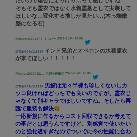
たいので場合によりけり…って感じですね
そもそも霊衣ではなく水着霊基として実装して
ほしいな…変化する推しが見たい…(木っ端微
塵になる石)
2023-01-04 16:00
@mappyGG0427： まっぴー
インド兄弟とオベロンの水着霊衣
@Tkly354o318649
が来てほしい！！！！！
2023-01-04 16:05
@rindou20220821： 竜胆＠復旧用
男鯖は元々半裸も珍しくないしカ
@Tkly354o318649
ッコ良ければどっちでも良いのですが、霊衣じ
ゃなくて別キャラでほしいですね。そしたら再
臨で服装も解決
一応新規に作るからコスト回収できるか考えて
の事だとは思うんですけど、別感覚で使いたい
のと強化遅すぎなのでついでに今の性能に合わ