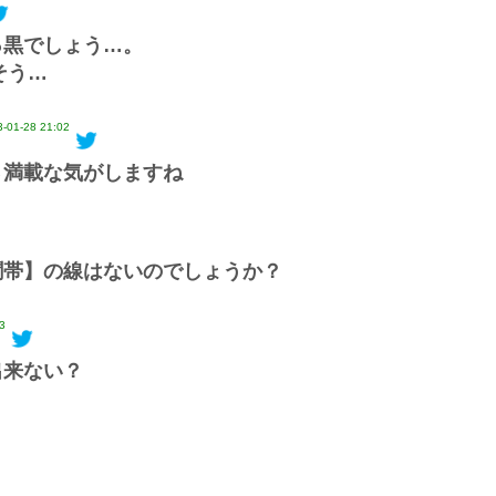
っ黒でしょう…。
そう…
-01-28 21:02
さ満載な気がしますね
聞帯】の線はないのでしょうか？
3
出来ない？