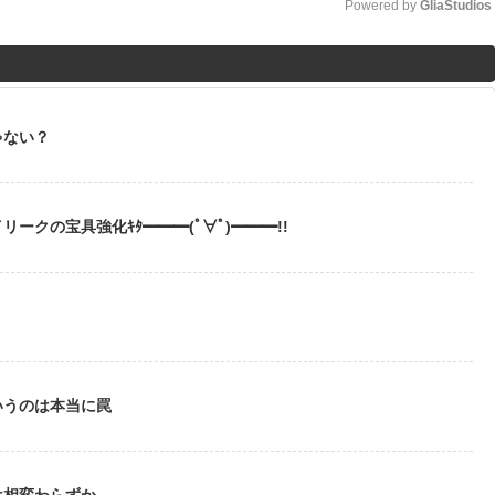
Powered by 
GliaStudios
M
u
t
ゃない？
e
ークの宝具強化ｷﾀ━━━(ﾟ∀ﾟ)━━━!!
いうのは本当に罠
は相変わらずか…