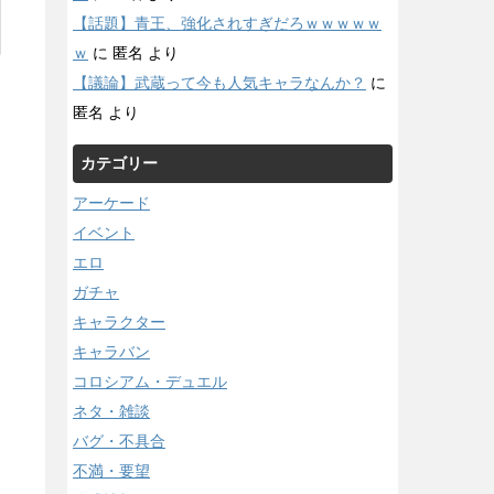
【話題】青王、強化されすぎだろｗｗｗｗｗ
ｗ
に
匿名
より
【議論】武蔵って今も人気キャラなんか？
に
匿名
より
カテゴリー
アーケード
イベント
エロ
ガチャ
キャラクター
キャラバン
コロシアム・デュエル
ネタ・雑談
バグ・不具合
不満・要望