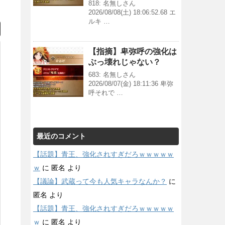
818: 名無しさん
2026/08/08(土) 18:06:52.68 エ
ルキ …
【指摘】卑弥呼の強化は
ぶっ壊れじゃない？
683: 名無しさん
2026/08/07(金) 18:11:36 卑弥
呼それで …
最近のコメント
【話題】青王、強化されすぎだろｗｗｗｗｗ
ｗ
に
匿名
より
【議論】武蔵って今も人気キャラなんか？
に
匿名
より
【話題】青王、強化されすぎだろｗｗｗｗｗ
ｗ
に
匿名
より