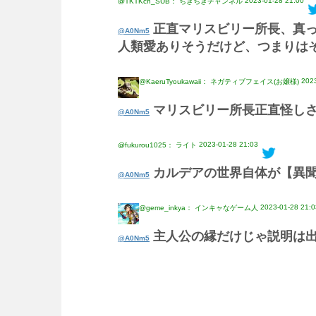
2023-01-28 21:00
@TKTKch_SUB： ちきちきチャンネル
正直マリスビリー所長、真
@A0Nm5
人類愛ありそうだけど、つまりは
2023
@KaeruTyoukawaii： ネガティブフェイス(お嬢様)
マリスビリー所長正直怪し
@A0Nm5
2023-01-28 21:03
@fukurou1025： ライト
カルデアの世界自体が【異
@A0Nm5
2023-01-28 21:0
@geme_inkya： インキャなゲーム人
主人公の縁だけじゃ説明は
@A0Nm5