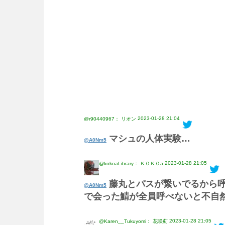
2023-01-28 21:04
@r90440967： リオン
マシュの人体実験…
@A0Nm5
2023-01-28 21:05
@kokoaLibrary： ＫＯＫＯa
藤丸とパスが繋いでるから呼
@A0Nm5
で会った鯖が全員呼べないと不自
2023-01-28 21:05
@Karen__Tukuyomi： 花咲薊