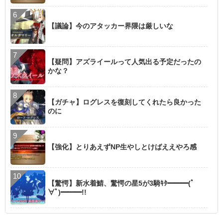
【議論】今のアタッカー界隈は厳しいな
【疑問】アズライールって人気出る予定だったの
かな？
【ガチャ】ログレスを復刻してくれたら良かった
のに
【強化】とりあえずNP生やしとけばええやろ感
【驚愕】新水着鯖、驚愕の星5が3騎ｷﾀ━━━(ﾟ
∀ﾟ)━━━!!