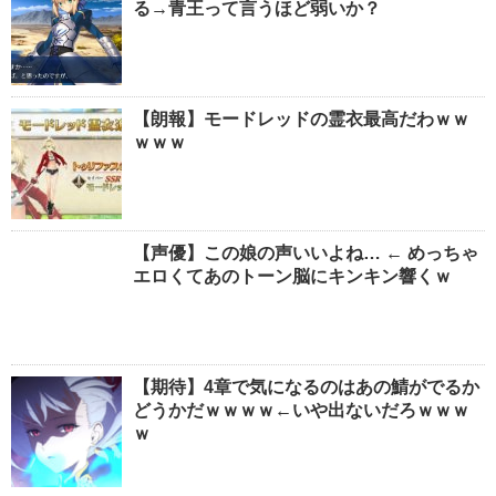
る→青王って言うほど弱いか？
【朗報】モードレッドの霊衣最高だわｗｗ
ｗｗｗ
【声優】この娘の声いいよね… ← めっちゃ
エロくてあのトーン脳にキンキン響くｗ
【期待】4章で気になるのはあの鯖がでるか
どうかだｗｗｗｗ←いや出ないだろｗｗｗ
ｗ