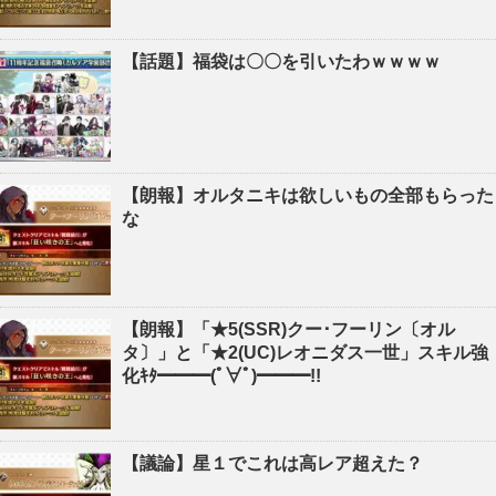
【話題】福袋は〇〇を引いたわｗｗｗｗ
【朗報】オルタニキは欲しいもの全部もらった
な
【朗報】「★5(SSR)クー･フーリン〔オル
タ〕」と「★2(UC)レオニダス一世」スキル強
化ｷﾀ━━━(ﾟ∀ﾟ)━━━!!
【議論】星１でこれは高レア超えた？