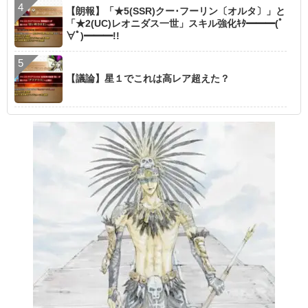
【朗報】「★5(SSR)クー･フーリン〔オルタ〕」と
「★2(UC)レオニダス一世」スキル強化ｷﾀ━━━(ﾟ
∀ﾟ)━━━!!
【議論】星１でこれは高レア超えた？