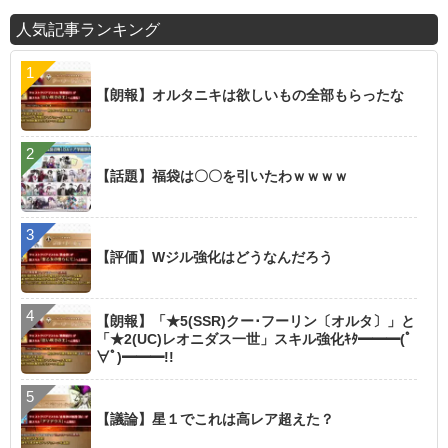
人気記事ランキング
【朗報】オルタニキは欲しいもの全部もらったな
【話題】福袋は〇〇を引いたわｗｗｗｗ
【評価】Wジル強化はどうなんだろう
【朗報】「★5(SSR)クー･フーリン〔オルタ〕」と
「★2(UC)レオニダス一世」スキル強化ｷﾀ━━━(ﾟ
∀ﾟ)━━━!!
【議論】星１でこれは高レア超えた？