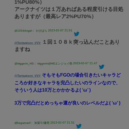
1%PU80%）
アークナイツは１万あればある程度引ける目処
ありますが（最高レア2%PU70%）
2023-02-07 21:01
@1054Angel： かぴばら
１回１０８ｋ突っ込んだことあり
@Toritugisen_VVV
ますね
2023-02-07 21:47
@triggerm_HS： triggerm@HSエンジョイ勢
そもそもFGOの場合引きたいキャラど
@Toritugisen_VVV
ころか好きなキャラを完凸したいのラインなので、
そういう人は10万とかかかるよ( ‘ω’ )
3万で完凸だとめっちゃ運が良いのレベルだよ( ‘ω’ )
2023-02-07 21:51
@kagatoaxf： 加賀斗/爆死