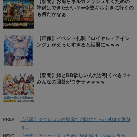
【疑問】お前らギルガメッシュ引くための
準備はできたかい？⇐今更ギル引きに行くの
も何だかなぁ
【画像】イベント礼装『ロイヤル・アイシ
ング』がえっちすぎると話題にｗｗｗ
【疑問】姉とBB欲しいんだが引くべき？⇐
みんなの回答がコチラｗｗｗｗ
PREV
【話題】ククルカンの登場で四騎になった対粛清防御
持ち
NEXT
【予想】アーケードコラボの配布鯖はこのキャラか