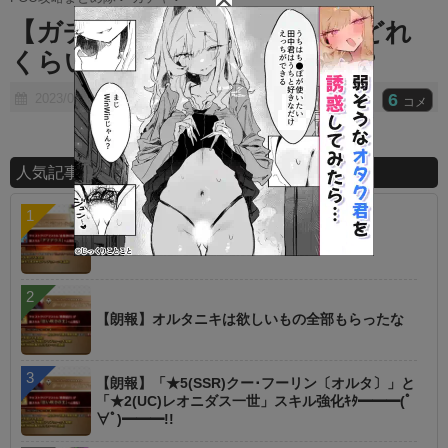
t
【ガチャ】引きたいキャラにどれ
e
くらい課金してるの・・・・？
6
2023/02/07
コメ
人気記事ランキング
【議論】星１でこれは高レア超えた？
【朗報】オルタニキは欲しいもの全部もらったな
【朗報】「★5(SSR)クー･フーリン〔オルタ〕」と
「★2(UC)レオニダス一世」スキル強化ｷﾀ━━━(ﾟ
∀ﾟ)━━━!!