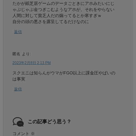
たかが紙芝居ゲームのデータごときにアホみたいにじ
ゃぶじゃぶ金つぎこむようなアホが、それをやらない
人間に対して貧乏人だの煽ってるとか寒すぎｗ
自分の頭の悪さを露呈してるだけなのに
返信
匿名
より:
2023年2月8日 2:13 PM
スクエニは知らんがウマがFGO以上に課金圧やばいの
は事実
返信
この記事どう思う？
コメント
※