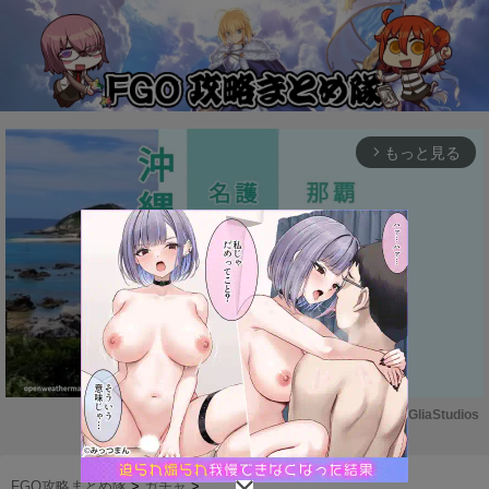
もっと見る
arrow_forward_ios
Powered by 
GliaStudios
M
u
FGO攻略まとめ隊
>
ガチャ
>