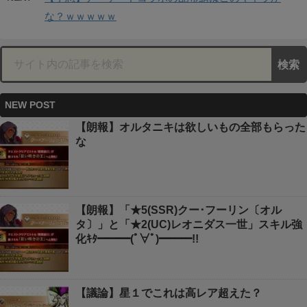
な？ｗｗｗｗｗ
NEW POST
【朗報】オルタニキは欲しいもの全部もらった
な
【朗報】「★5(SSR)クー･フーリン〔オル
タ〕」と「★2(UC)レオニダス一世」スキル強
化ｷﾀ━━━(ﾟ∀ﾟ)━━━!!
【議論】星１でこれは高レア超えた？