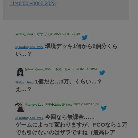
11:46:00 +0000 2023
2023-02-07 20:49
@Nas_Jenu： なず じぇぬ
環境デッキ1個から2個分くら
@Toritugisen_VVV
い…？
2023-02-07 20:51
@Toritugisen_VVV： 取継 せん
1個だと…3万、くらい…？
@Nas_Jenu
え…？
2023-02-07 20:56
@tenpyo11： 天平◆2wkpJHYkxo
今回なら無課金……
@Toritugisen_VVV
ゲームによって変わりますが、FGOなら１万
でも引けないのはザラですね（最高レア