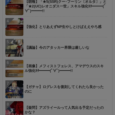
【朗報】「★5(SSR)クー･フーリン〔オルタ〕」と
「★2(UC)レオニダス一世」スキル強化ｷﾀ━━━(ﾟ
∀ﾟ)━━━!!
【強化】とりあえずNP生やしとけばええやろ感
【議論】今のアタッカー界隈は厳しいな
【画像】メフィストフェレス、アマデウスのスキ
ル強化ｷﾀ━━━(ﾟ∀ﾟ)━━━!!
【ガチャ】ログレスを復刻してくれたら良かった
のに
【疑問】アズライールって人気出る予定だったの
かな？