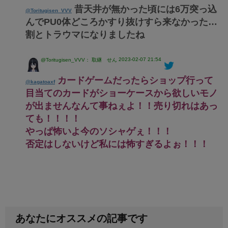
昔天井が無かった頃には6万突っ込
@Toritugisen_VVV
んでPU0体どころかすり抜けすら来なかった…
割とトラウマになりましたね
2023-02-07 21:54
@Toritugisen_VVV： 取継 せん
カードゲームだったらショップ行って
@kagatoaxf
目当てのカードがショーケースから欲しいモノ
が出ませんなんて事ねぇよ！！売り切れはあっ
ても！！！！
やっぱ怖いよ今のソシャゲぇ！！！
否定はしないけど私には怖すぎるよぉ！！！
あなたにオススメの記事です