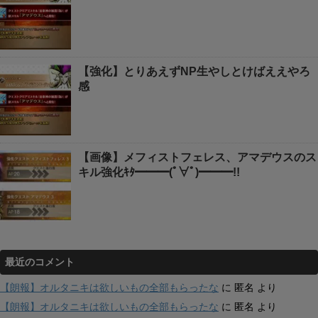
【強化】とりあえずNP生やしとけばええやろ
感
【画像】メフィストフェレス、アマデウスのス
キル強化ｷﾀ━━━(ﾟ∀ﾟ)━━━!!
最近のコメント
【朗報】オルタニキは欲しいもの全部もらったな
に
匿名
より
【朗報】オルタニキは欲しいもの全部もらったな
に
匿名
より