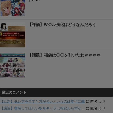
【評価】Wジル強化はどうなんだろう
【話題】福袋は〇〇を引いたわｗｗｗｗ
最近のコメント
【話題】低レアを育てた方が強いというのは本当に罠
に
匿名
より
【議論】実装してほしい型月キャラは相変わらずか…
に
匿名
より