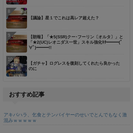
【議論】星１でこれは高レア超えた？
【朗報】「★5(SSR)クー･フーリン〔オルタ〕」と
「★2(UC)レオニダス一世」スキル強化ｷﾀ━━━(ﾟ
∀ﾟ)━━━!!
【ガチャ】ログレスを復刻してくれたら良かった
のに
おすすめ記事
アキバハラ、乞食とテンバイヤーのせいでとんでもなく激
混みｗｗｗｗｗ