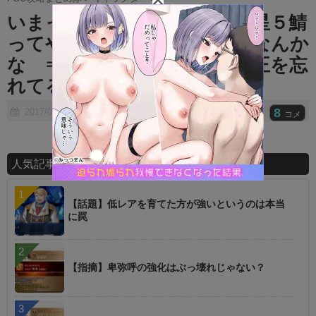
t
いまって一番強化してほしい星５鯖
e
ってやっぱ不夜キャスが１位なんか
な ⇒ メインヒロインの青王を忘
れてるのか？
8
2017/07/16
コメ
人気記事ランキング
【話題】低レアを育てた方が強いというのは本当
に罠
【指摘】卑弥呼の強化はぶっ壊れじゃない？