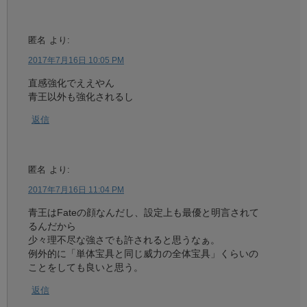
匿名
より:
2017年7月16日 10:05 PM
直感強化でええやん
青王以外も強化されるし
返信
匿名
より:
2017年7月16日 11:04 PM
青王はFateの顔なんだし、設定上も最優と明言されて
るんだから
少々理不尽な強さでも許されると思うなぁ。
例外的に「単体宝具と同じ威力の全体宝具」くらいの
ことをしても良いと思う。
返信