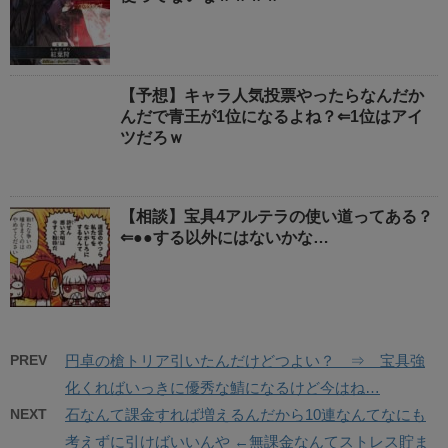
【予想】キャラ人気投票やったらなんだか
んだで青王が1位になるよね？⇐1位はアイ
ツだろｗ
【相談】宝具4アルテラの使い道ってある？
⇐●●する以外にはないかな…
PREV
円卓の槍トリア引いたんだけどつよい？ ⇒ 宝具強
化くればいっきに優秀な鯖になるけど今はね…
NEXT
石なんて課金すれば増えるんだから10連なんてなにも
考えずに引けばいいんや ←無課金なんてストレス貯ま