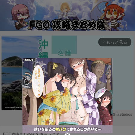
もっと見る
arrow_forward_ios
Powered by 
GliaStudios
M
u
FGO攻略まとめ隊
>
キャラクター
>