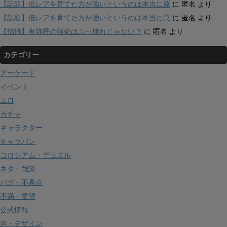
【話題】低レアを育てた方が強いというのは本当に罠
に
匿名
より
【話題】低レアを育てた方が強いというのは本当に罠
に
匿名
より
【指摘】卑弥呼の強化はぶっ壊れじゃない？
に
匿名
より
カテゴリー
アーケード
イベント
エロ
ガチャ
キャラクター
キャラバン
コロシアム・デュエル
ネタ・雑談
バグ・不具合
不満・要望
公式情報
声・デザイン