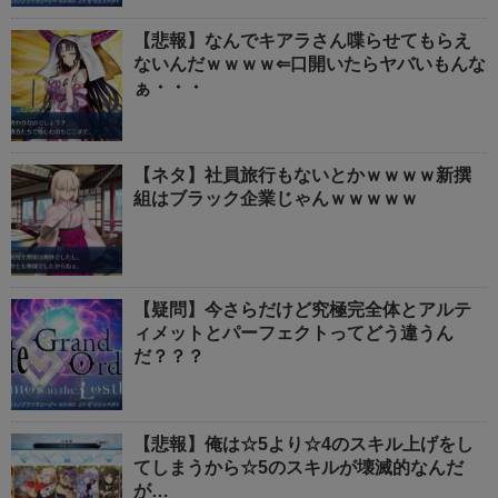
【悲報】なんでキアラさん喋らせてもらえ
ないんだｗｗｗｗ⇐口開いたらヤバいもんな
ぁ・・・
【ネタ】社員旅行もないとかｗｗｗｗ新撰
組はブラック企業じゃんｗｗｗｗｗ
【疑問】今さらだけど究極完全体とアルテ
ィメットとパーフェクトってどう違うん
だ？？？
【悲報】俺は☆5より☆4のスキル上げをし
てしまうから☆5のスキルが壊滅的なんだ
が…