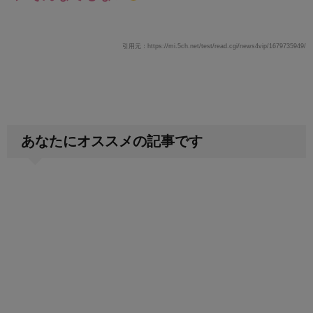
引用元：https://mi.5ch.net/test/read.cgi/news4vip/1679735949/
あなたにオススメの記事です