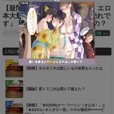
t
【疑問】武蔵「pixiv強いです、エロ
e
本大量です、フィギュア馬鹿売れで
す」 なんでこいつ叩かれてんの？
18
2023/03/25
コメ
人気記事ランキング
【朗報】オルタニキは欲しいもの全部もらったな
【議論】星１でこれは高レア超えた？
【朗報】「★5(SSR)クー･フーリン〔オルタ〕」と
「★2(UC)レオニダス一世」スキル強化ｷﾀ━━━(ﾟ