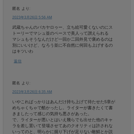
匿名
より:
2023年3月26日 5:56 AM
武蔵ちゃんのバカヤロゥー、立ち絵可愛くないのにス
トーリーでマシュ並のペースで美人って讃えられる
マシュもそうなんだけど一回か二回外見で褒めるのは
別にいいけど、なろう並に不自然に何回も上げするの
はキツいわ
返信
匿名
より:
2023年3月26日 6:35 AM
いやこればっかりはあんだけ持ち上げて待たせた5章が
めちゃくちゃで酷かったし。ライターが書きたくて書
きましたって感じの気持ち悪さがあった。
で、ライターが悪いとはいえ幾らでも出せた他のキャ
ラを差し置いて登場させてあのクオリティは許されな
いってのと、明らかに掘り下げが足りない敵鯖とか説