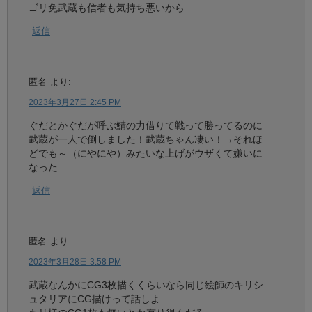
ゴリ免武蔵も信者も気持ち悪いから
返信
匿名
より:
2023年3月27日 2:45 PM
ぐだとかぐだが呼ぶ鯖の力借りて戦って勝ってるのに
武蔵が一人で倒しました！武蔵ちゃん凄い！→それほ
どでも～（にやにや）みたいな上げがウザくて嫌いに
なった
返信
匿名
より:
2023年3月28日 3:58 PM
武蔵なんかにCG3枚描くくらいなら同じ絵師のキリシ
ュタリアにCG描けって話しよ