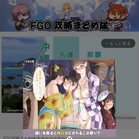
もっと見る
arrow_forward_ios
Powered by 
GliaStudios
M
u
FGO攻略まとめ隊
>
キャラクター
>