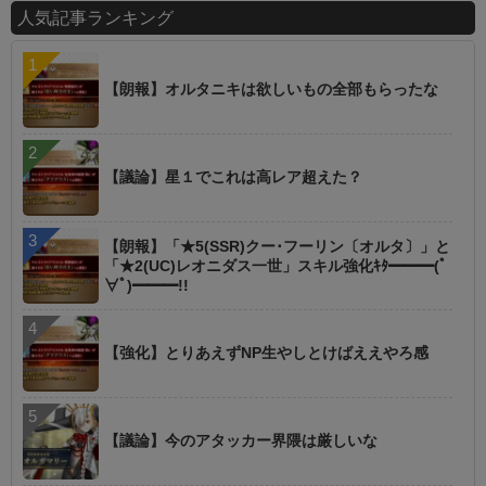
人気記事ランキング
【朗報】オルタニキは欲しいもの全部もらったな
【議論】星１でこれは高レア超えた？
【朗報】「★5(SSR)クー･フーリン〔オルタ〕」と
「★2(UC)レオニダス一世」スキル強化ｷﾀ━━━(ﾟ
∀ﾟ)━━━!!
【強化】とりあえずNP生やしとけばええやろ感
【議論】今のアタッカー界隈は厳しいな