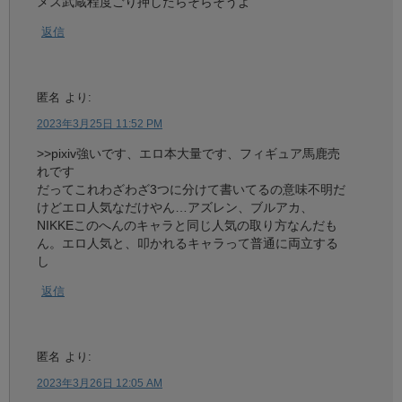
メス武蔵程度ごり押したらそらそうよ
返信
匿名
より:
2023年3月25日 11:52 PM
>>pixiv強いです、エロ本大量です、フィギュア馬鹿売
れです
だってこれわざわざ3つに分けて書いてるの意味不明だ
けどエロ人気なだけやん…アズレン、ブルアカ、
NIKKEこのへんのキャラと同じ人気の取り方なんだも
ん。エロ人気と、叩かれるキャラって普通に両立する
し
返信
匿名
より:
2023年3月26日 12:05 AM