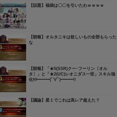
【話題】福袋は〇〇を引いたわｗｗｗｗ
【朗報】オルタニキは欲しいもの全部もらった
な
【朗報】「★5(SSR)クー･フーリン〔オル
タ〕」と「★2(UC)レオニダス一世」スキル強
化ｷﾀ━━━(ﾟ∀ﾟ)━━━!!
【議論】星１でこれは高レア超えた？