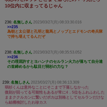
10位内に収まってるじゃん
236:
名無しさん
2023/03/27(月) 08:33:30.016
>>235
為朝と太公望と孔明と龍馬とノッブとエドモンの奇兵隊
で持ち堪えてるんだぞ
238:
名無しさん
2023/03/27(月) 08:35:53.052
>>236
その理屈許すとヨハンナのセルラン火力が落ちて自分達
の首締めるから駄目だ弱杉の力な？
239:
名無しさん
2023/03/27(月) 08:36:13.309
弱杉くんは意外なことにそこまで下落しなかった
復刻が回ってる可能性もあるが常に4．5位をふわふわした
ままククルカンに繋いだポカは別格としてセルランだけな
ら結構検討したわ珍カス