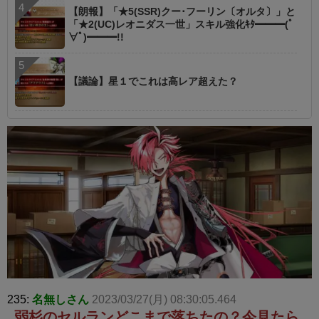
【朗報】「★5(SSR)クー･フーリン〔オルタ〕」と
「★2(UC)レオニダス一世」スキル強化ｷﾀ━━━(ﾟ
∀ﾟ)━━━!!
【議論】星１でこれは高レア超えた？
235:
名無しさん
2023/03/27(月) 08:30:05.464
弱杉のセルランどこまで落ちたの？今見たら