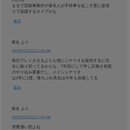
まるで芸能事務所や著名人が不祥事を起こす度に逆張
りで庇護するタイプかな
返信
匿名
より:
2023年5月21日 2:06 AM
毎日プレイさせるよりも偶にシナリオを提供するに完
全に振り切ってるからな。7年目にして申し訳無さ程度
のやり込み要素だし、メインシナリオ
は1年に1度。落ちぶれ具合は今年も加速してる
返信
匿名
より:
2023年5月21日 2:40 AM
実際凄い歪よね