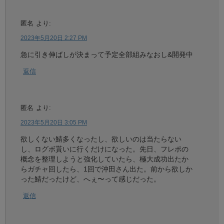
匿名
より:
2023年5月20日 2:27 PM
急に引き伸ばしが決まって予定全部組みなおし&開発中
返信
匿名
より:
2023年5月20日 3:05 PM
欲しくない鯖多くなったし、欲しいのは当たらない
し、ログボ貰いに行くだけになった。先日、フレポの
概念を整理しようと強化していたら、極大成功出たか
らガチャ回したら、1回で沖田さん出た。前から欲しか
った鯖だったけど、へぇ〜って感じだった。
返信