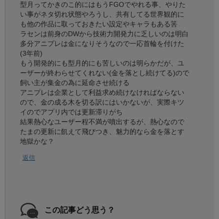
型月ってかきのこ的にはもうFGOでやれる事、やりた
い事がネタ切れ状態やろうし、共有してる世界観的に
も他の作品に取っておきたい設定やキャラもある筈
ラセンは前身のDWから技術力開発力に乏しいのは明白
多分アニプレは金になりそうなので一応首輪を付けた
(3年前)
もう開発的にも型月的にも苦しいのは明らかだが、ユ
ーザーが終わらせてくれない(金を落とし続けてる)ので
飼い主が集金の為に延命させ続ける
アニプレは企業として利益求め続けなければならない
ので、金の成る木を切る訳にはいかないが、実際キツ
イのでアプリ内では更新滞りがち
結果熱心なユーザー程不満が噴出するが、熱心なので
たまの更新に飢えて飛びつき、魅力的なら金を落とす
地獄かな？
返信
この記事どう思う？