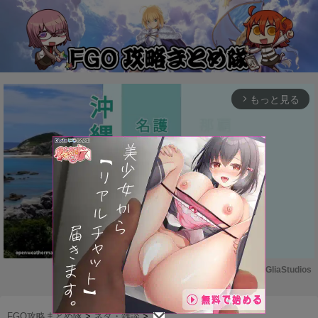
もっと見る
arrow_forward_ios
Powered by 
GliaStudios
M
u
FGO攻略まとめ隊
>
ネタ・雑談
>