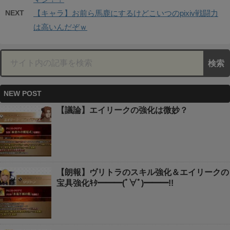
NEXT
【キャラ】お前ら馬鹿にするけどこいつのpixiv戦闘力
は高いんだぞｗ
NEW POST
【議論】エイリークの強化は微妙？
【朗報】ヴリトラのスキル強化＆エイリークの
宝具強化ｷﾀ━━━(ﾟ∀ﾟ)━━━!!