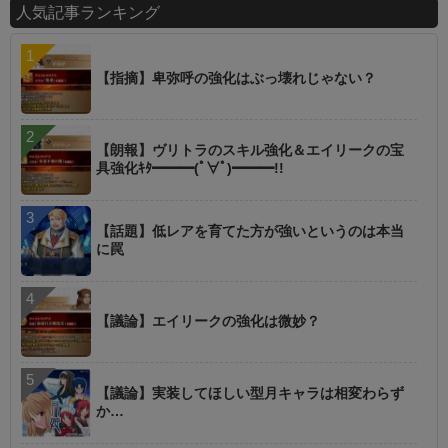
人気記事ランキング
【指摘】卑弥呼の強化はぶっ壊れじゃない？
【朗報】ヴリトラのスキル強化＆エイリークの宝
具強化ｷﾀ━━━(ﾟ∀ﾟ)━━━!!
【話題】低レアを育てた方が強いというのは本当
に罠
【議論】エイリークの強化は微妙？
【議論】実装してほしい型月キャラは相変わらず
か…