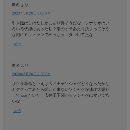
匿名
より:
2023年5月20日 3:08 PM
引き延ばしはたしかにあり得そうだな、シナリオはい
ろいろ伏線はあったし２部のオチあたり決まってそう
な割にミクトランでめっちゃゴタついてたな
返信
匿名
より:
2023年5月20日 3:20 PM
サクラ革命といえば広井王子ソシャゲどうなったかな
とググってみたら聞いた事ないソシャゲが速攻大爆死
してるみたいだ、広井王子関わるソシャゲはマジで怖
いな
返信