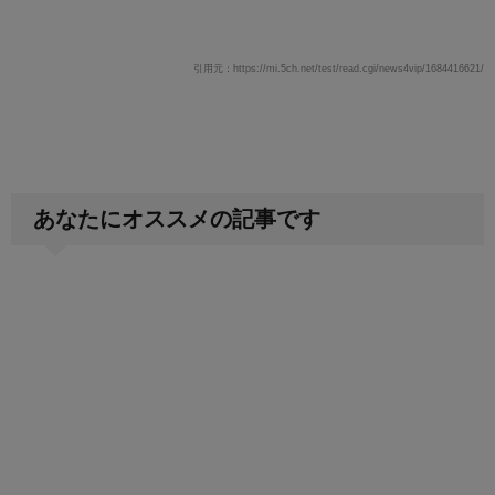
引用元：https://mi.5ch.net/test/read.cgi/news4vip/1684416621/
あなたにオススメの記事です