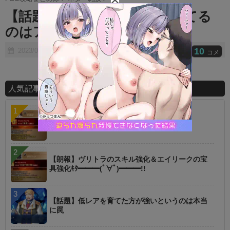
t
【話題】今のFGOがこうなってる
e
のはアニプレの影響説ｗｗ
10
2023/05/20
コメ
人気記事ランキング
【指摘】卑弥呼の強化はぶっ壊れじゃない？
【朗報】ヴリトラのスキル強化＆エイリークの宝
具強化ｷﾀ━━━(ﾟ∀ﾟ)━━━!!
【話題】低レアを育てた方が強いというのは本当
に罠