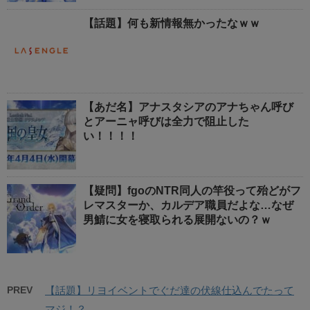
【話題】何も新情報無かったなｗｗ
【あだ名】アナスタシアのアナちゃん呼び
とアーニャ呼びは全力で阻止した
い！！！！
【疑問】fgoのNTR同人の竿役って殆どがフ
レマスターか、カルデア職員だよな…なぜ
男鯖に女を寝取られる展開ないの？ｗ
PREV
【話題】リヨイベントでぐだ達の伏線仕込んでたって
マジ！？