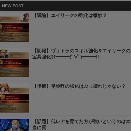
NEW POST
【議論】エイリークの強化は微妙？
【朗報】ヴリトラのスキル強化＆エイリークの
宝具強化ｷﾀ━━━(ﾟ∀ﾟ)━━━!!
【指摘】卑弥呼の強化はぶっ壊れじゃない？
【話題】低レアを育てた方が強いというのは本
当に罠