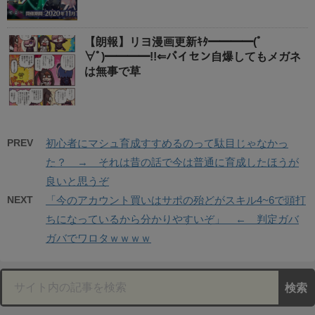
【朗報】リヨ漫画更新ｷﾀ━━━━(ﾟ
∀ﾟ)━━━━!!⇐パイセン自爆してもメガネ
は無事で草
PREV
初心者にマシュ育成すすめるのって駄目じゃなかっ
た？ → それは昔の話で今は普通に育成したほうが
良いと思うぞ
NEXT
「今のアカウント買いはサポの殆どがスキル4~6で頭打
ちになっているから分かりやすいぞ」 ← 判定ガバ
ガバでワロタｗｗｗｗ