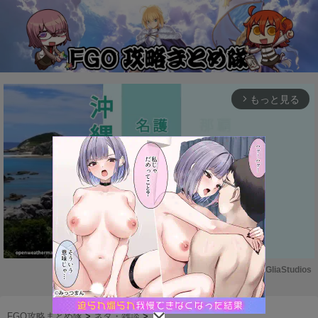
もっと見る
arrow_forward_ios
Powered by 
GliaStudios
M
u
FGO攻略まとめ隊
>
ネタ・雑談
>