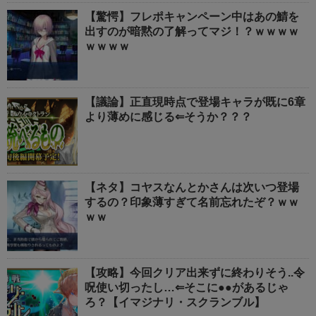
【驚愕】フレポキャンペーン中はあの鯖を
出すのが暗黙の了解ってマジ！？ｗｗｗｗ
ｗｗｗｗ
【議論】正直現時点で登場キャラが既に6章
より薄めに感じる⇐そうか？？？
【ネタ】コヤスなんとかさんは次いつ登場
するの？印象薄すぎて名前忘れたぞ？ｗｗ
ｗｗ
【攻略】今回クリア出来ずに終わりそう..令
呪使い切ったし…⇐そこに●●があるじゃ
ろ？【イマジナリ・スクランブル】