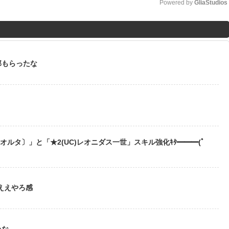
Powered by 
GliaStudios
M
u
t
部もらったな
e
？
〔オルタ〕」と「★2(UC)レオニダス一世」スキル強化ｷﾀ━━━(ﾟ
ええやろ感
いな