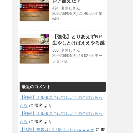
レア超えた？
424: 名無しさん
2026/08/04(火) 21:46:59 企業
wiki …
【強化】とりあえずNP
生やしとけばええやろ感
386: 名無しさん
2026/08/04(火) 18:02:08 モー
ション改 …
最近のコメント
【朗報】オルタニキは欲しいもの全部もらっ
たな
に
匿名
より
【朗報】オルタニキは欲しいもの全部もらっ
たな
に
匿名
より
【話題】福袋は〇〇を引いたわｗｗｗｗ
に
匿