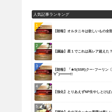
人気記事ランキング
【朗報】オルタニキは欲しいもの全
【議論】星１でこれは高レア超えた
【朗報】「★5(SSR)クー･フーリン
∀ﾟ)━━━!!
【強化】とりあえずNP生やしとけば
【議論】今のアタッカー界隈は厳し