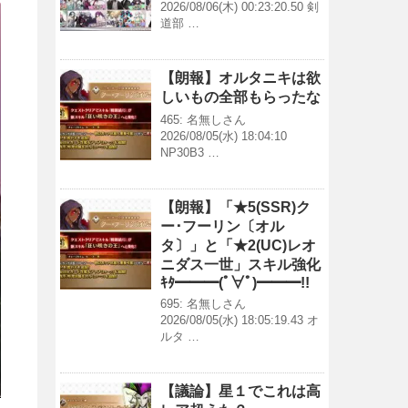
2026/08/06(木) 00:23:20.50 剣
道部 …
【朗報】オルタニキは欲
しいもの全部もらったな
465: 名無しさん
2026/08/05(水) 18:04:10
NP30B3 …
【朗報】「★5(SSR)ク
ー･フーリン〔オル
タ〕」と「★2(UC)レオ
ニダス一世」スキル強化
ｷﾀ━━━(ﾟ∀ﾟ)━━━!!
695: 名無しさん
2026/08/05(水) 18:05:19.43 オ
ルタ …
【議論】星１でこれは高