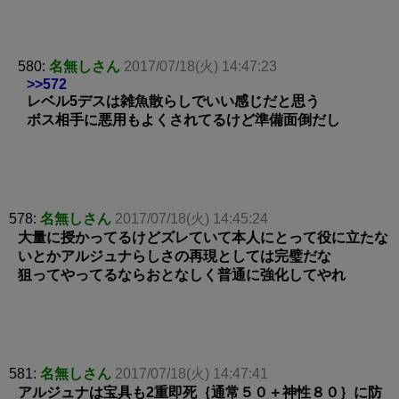
580:
名無しさん
2017/07/18(火) 14:47:23
>>572
レベル5デスは雑魚散らしでいい感じだと思う
ボス相手に悪用もよくされてるけど準備面倒だし
578:
名無しさん
2017/07/18(火) 14:45:24
大量に授かってるけどズレていて本人にとって役に立たな
いとかアルジュナらしさの再現としては完璧だな
狙ってやってるならおとなしく普通に強化してやれ
581:
名無しさん
2017/07/18(火) 14:47:41
アルジュナは宝具も2重即死｛通常５０＋神性８０｝に防