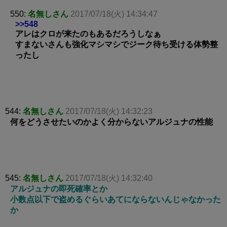
550:
名無しさん
2017/07/18(火) 14:34:47
>>548
アレはクロが来たのもあるだろうしなぁ
すまないさんも強化マシマシでジーク待ち受ける体勢整
ったし
544:
名無しさん
2017/07/18(火) 14:32:23
何をどうさせたいのかよく分からないアルジュナの性能
545:
名無しさん
2017/07/18(火) 14:32:40
アルジュナの即死確率とか
小数点以下で盗めるぐらいあてにならないんじゃなかった
か