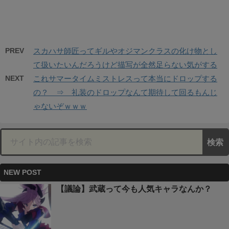
PREV
スカハサ師匠ってギルやオジマンクラスの化け物とし
て扱いたいんだろうけど描写が全然足らない気がする
NEXT
これサマータイムミストレスって本当にドロップする
の？ ⇒ 礼装のドロップなんて期待して回るもんじ
ゃないぞｗｗｗ
NEW POST
【議論】武蔵って今も人気キャラなんか？