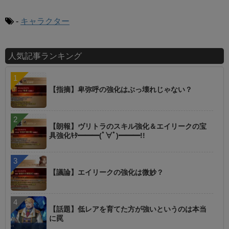
-
キャラクター
人気記事ランキング
【指摘】卑弥呼の強化はぶっ壊れじゃない？
【朗報】ヴリトラのスキル強化＆エイリークの宝
具強化ｷﾀ━━━(ﾟ∀ﾟ)━━━!!
【議論】エイリークの強化は微妙？
【話題】低レアを育てた方が強いというのは本当
に罠