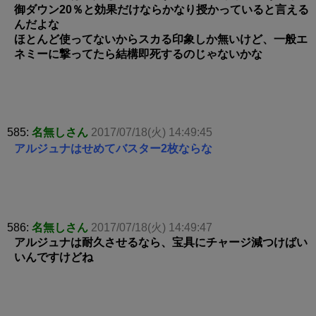
御ダウン20％と効果だけならかなり授かっていると言える
んだよな
ほとんど使ってないからスカる印象しか無いけど、一般エ
ネミーに撃ってたら結構即死するのじゃないかな
585:
名無しさん
2017/07/18(火) 14:49:45
アルジュナはせめてバスター2枚ならな
586:
名無しさん
2017/07/18(火) 14:49:47
アルジュナは耐久させるなら、宝具にチャージ減つけばい
いんですけどね