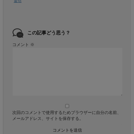
返信
この記事どう思う？
コメント
※
次回のコメントで使用するためブラウザーに自分の名前、
メールアドレス、サイトを保存する。