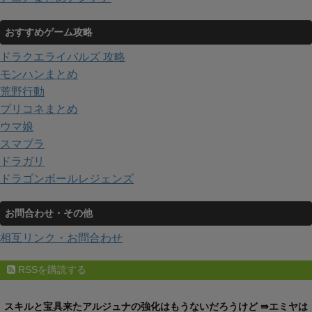
おすすめゲーム攻略
ドラクエライバルズ 攻略
モンハンまとめ
荒野行動
プリコネまとめ
ウマ娘
スマブラ
ドラガリ
ドラゴンボールレジェンズ
お問合わせ・その他
相互リンク・お問合わせ
RSSを購読する
スキルと宝具来たアルジュナの強化はもうないだろうけど ⇛エミヤは