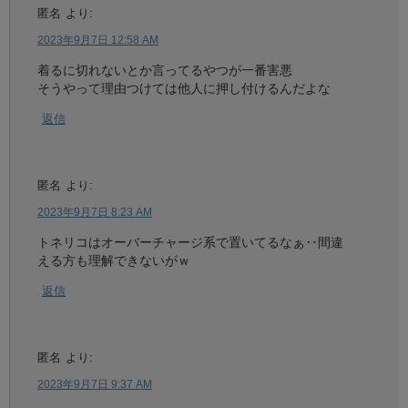
匿名
より:
2023年9月7日 12:58 AM
着るに切れないとか言ってるやつが一番害悪
そうやって理由つけては他人に押し付けるんだよな
返信
匿名
より:
2023年9月7日 8:23 AM
トネリコはオーバーチャージ系で置いてるなぁ‥間違
える方も理解できないがｗ
返信
匿名
より:
2023年9月7日 9:37 AM