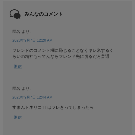
みんなのコメント
匿名
より:
2023年9月7日 12:20 AM
フレンドのコメント欄に恥じることなくキレ米するく
らいの精神もってんならフレンド先に切るだろ普通
返信
匿名
より:
2023年9月7日 12:44 AM
すまんトネリコTTはフレきってしまったｗ
返信