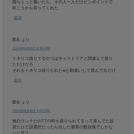
痴ちょっと書いたら、その人一人だけピンポイントで
向こうから切ってくれた
返信
匿名
より:
2023年9月8日 4:39 PM
トネリコ借りてるやつはキャストリアと間違えて借り
ただけだろ
それをトネリコ借りられたwと勘違いして喜んでるだけ
返信
匿名
より:
2023年9月8日 5:03 PM
無凸ランチだのTTの時も借りられてるって喜んでた奴
居たけど誤選択だったら出した被害の数自慢でしかな
いと言う