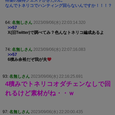
待望の接待クエストがきたのに
なんでトネリコでハンティング回らないんですか！！！？
64:
名無しさん
2023/09/06(水) 22:03:14.320
>>57
X(旧Twitter)で調べてみ？色んなトネリコ編成あるよ
74:
名無しさん
2023/09/06(水) 22:07:16.083
>>57
6積み余裕だぞ我が夫
93:
名無しさん
2023/09/06(水) 22:16:25.691
4積みでトネリコオダチェンなしで回
れるけど素材がね・・ｗ
97:
名無しさん
2023/09/06(水) 22:20:00.435