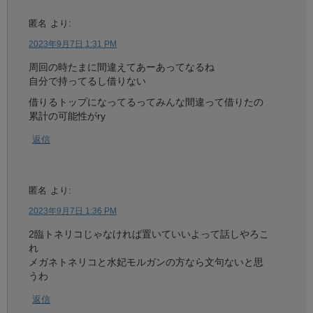
匿名
より:
2023年9月7日 1:31 PM
周回の時たまに間違えてあーあってなるね
自分で持ってるし借りない
借りるトップになってるってみんな間違って借りたの
累計の可能性がry
返信
匿名
より:
2023年9月7日 1:36 PM
2臨トネリコじゃなければ置いていいよって話しやろこ
れ
メガネトネリコと水妃モルガンの方なら文句ないと思
うわ
返信