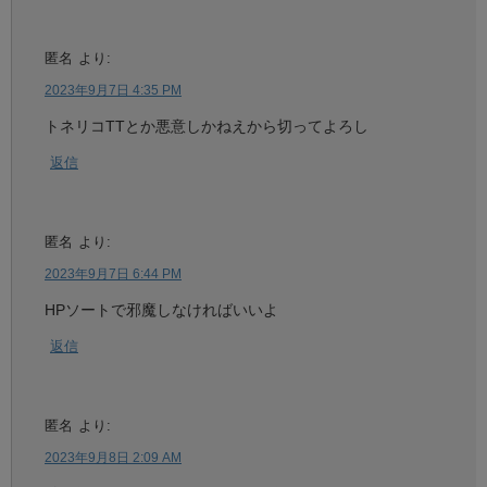
匿名
より:
2023年9月7日 4:35 PM
トネリコTTとか悪意しかねえから切ってよろし
返信
匿名
より:
2023年9月7日 6:44 PM
HPソートで邪魔しなければいいよ
返信
匿名
より:
2023年9月8日 2:09 AM