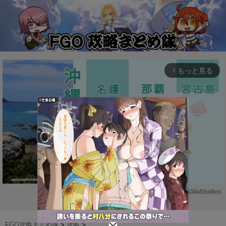
もっと見る
arrow_forward_ios
Powered by 
GliaStudios
M
u
FGO攻略まとめ隊
>
攻略
>