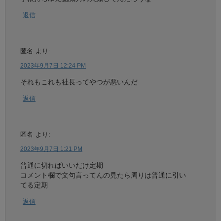
返信
匿名
より:
2023年9月7日 12:24 PM
それもこれも社長ってやつが悪いんだ
返信
匿名
より:
2023年9月7日 1:21 PM
普通に切ればいいだけ定期
コメント欄で文句言ってんの見たら周りは普通に引い
てる定期
返信