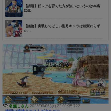
【話題】低レアを育てた方が強いというのは本当
に罠
【議論】実装してほしい型月キャラは相変わらず
か…
57:
名無しさん
2023/09/06(水) 22:01:35.722