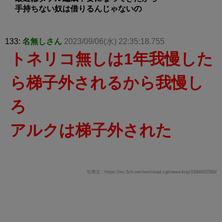
手持ちない奴は借りるんじゃないの
133:
名無しさん
2023/09/06(水) 22:35:18.755
トネリコ無しは1年我慢した
ら梯子外されるから我慢し
ろ
アルクは梯子外された
引用元：https://mi.5ch.net/test/read.cgi/news4vip/1694002560/