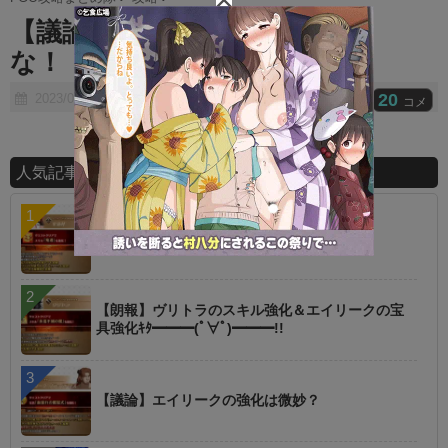
t
【議論】術にこのカード置く
e
な！！！！！！！
20
2023/09/06
コメ
人気記事ランキング
【指摘】卑弥呼の強化はぶっ壊れじゃない？
【朗報】ヴリトラのスキル強化＆エイリークの宝
具強化ｷﾀ━━━(ﾟ∀ﾟ)━━━!!
【議論】エイリークの強化は微妙？