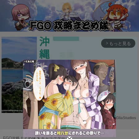
もっと見る
arrow_forward_ios
Powered by 
GliaStudios
M
u
FGO攻略まとめ隊
>
キャラクター
>