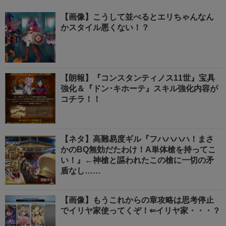
【画像】こうして並べるとエリちゃんなん
かスタイル悪くない！？
【朗報】『コンスタンティノス11世』宝具
強化＆『ドン･キホーテ』スキル強化内容が
コチラ！！
【ネタ】高難易度ギル『フハハハハ！まさ
かのBQ無効だたわけ！A単体槍を持ってこ
い！』←神槍と謳われたこの槍に一切の矛
盾なし……
【画像】もうこれからの章攻略は思考停止
でイリヤ家使ってくぞ！⇐イリヤ家・・・？