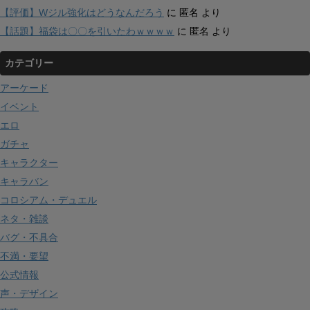
【評価】Wジル強化はどうなんだろう
に
匿名
より
【話題】福袋は〇〇を引いたわｗｗｗｗ
に
匿名
より
カテゴリー
アーケード
イベント
エロ
ガチャ
キャラクター
キャラバン
コロシアム・デュエル
ネタ・雑談
バグ・不具合
不満・要望
公式情報
声・デザイン