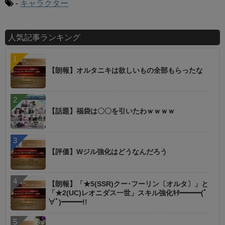
-
キャラクター
人気記事ランキング
【朗報】オルタニキは欲しいもの全部もらったな
【話題】福袋は〇〇を引いたわｗｗｗｗ
【評価】Wジル強化はどうなんだろう
【朗報】「★5(SSR)クー･フーリン〔オルタ〕」と
「★2(UC)レオニダス一世」スキル強化ｷﾀ━━━(ﾟ
∀ﾟ)━━━!!