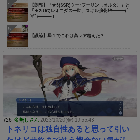
【朗報】「★5(SSR)クー･フーリン〔オルタ〕」と
「★2(UC)レオニダス一世」スキル強化ｷﾀ━━━(ﾟ
∀ﾟ)━━━!!
【議論】星１でこれは高レア超えた？
726:
名無しさん
2023/10/20(金) 19:55:43
トネリコは独自性あると思って引い