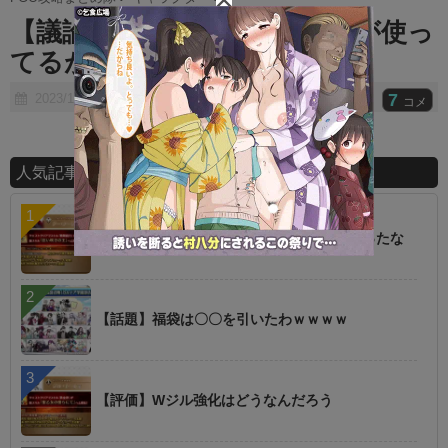
t
【議論】ポカ依子の鯖のほうが使っ
e
てるが・・・？？
7
2023/10/20
コメ
人気記事ランキング
【朗報】オルタニキは欲しいもの全部もらったな
【話題】福袋は〇〇を引いたわｗｗｗｗ
【評価】Wジル強化はどうなんだろう