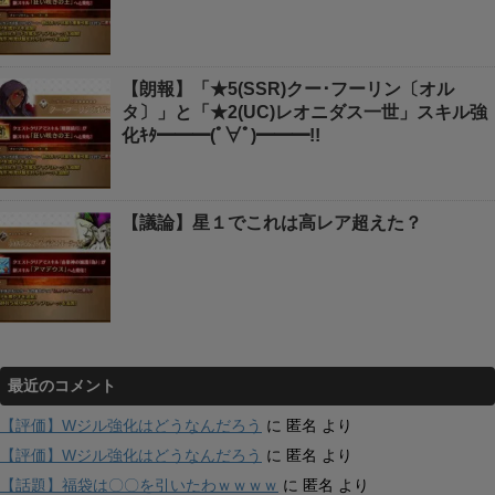
【朗報】「★5(SSR)クー･フーリン〔オル
タ〕」と「★2(UC)レオニダス一世」スキル強
化ｷﾀ━━━(ﾟ∀ﾟ)━━━!!
【議論】星１でこれは高レア超えた？
最近のコメント
【評価】Wジル強化はどうなんだろう
に
匿名
より
【評価】Wジル強化はどうなんだろう
に
匿名
より
【話題】福袋は〇〇を引いたわｗｗｗｗ
に
匿名
より