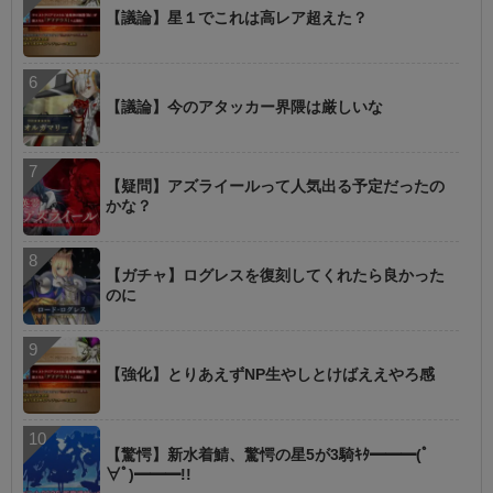
【議論】星１でこれは高レア超えた？
【議論】今のアタッカー界隈は厳しいな
【疑問】アズライールって人気出る予定だったの
かな？
【ガチャ】ログレスを復刻してくれたら良かった
のに
【強化】とりあえずNP生やしとけばええやろ感
【驚愕】新水着鯖、驚愕の星5が3騎ｷﾀ━━━(ﾟ
∀ﾟ)━━━!!