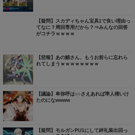
【疑問】スカディちゃん宝具1で良い理由っ
てなに？周回専用だから？⇒みんなの回答
がコチラｗｗｗｗ
【悲報】あの鯖さん、もうお前らに忘れら
れてしまうｗｗｗｗｗｗｗｗ
【議論】卑弥呼は○○さえあれば準人権いけ
たのになwwww
【疑問】モルガンPU1にして絆礼装出回っ