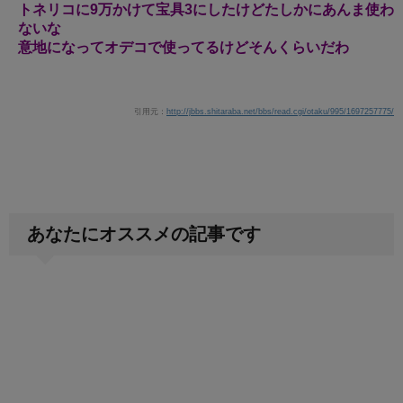
トネリコに9万かけて宝具3にしたけどたしかにあんま使わ
ないな
意地になってオデコで使ってるけどそんくらいだわ
引用元：
http://jbbs.shitaraba.net/bbs/read.cgi/otaku/995/1697257775/
あなたにオススメの記事です