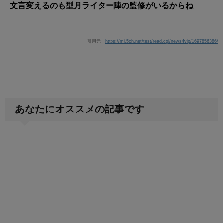
文言変えるのも型月ライター陣の監修がいるからね
引用元：
https://mi.5ch.net/test/read.cgi/news4vip/1697856386/
あなたにオススメの記事です