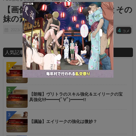
t
【画像】通知でも際立つFGOとその
e
妹の素っ気なさｗｗｗｗｗｗ
4
2023/10/22
コメ
人気記事ランキング
【指摘】卑弥呼の強化はぶっ壊れじゃない？
【朗報】ヴリトラのスキル強化＆エイリークの宝
具強化ｷﾀ━━━(ﾟ∀ﾟ)━━━!!
【議論】エイリークの強化は微妙？