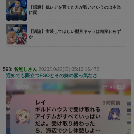
【話題】低レアを育てた方が強いというのは本当
に罠
【議論】実装してほしい型月キャラは相変わらず
か…
598:
名無しさん
2023/10/22(日) 05:13:16.472
通知でも際立つFGOとその妹の素っ気なさ