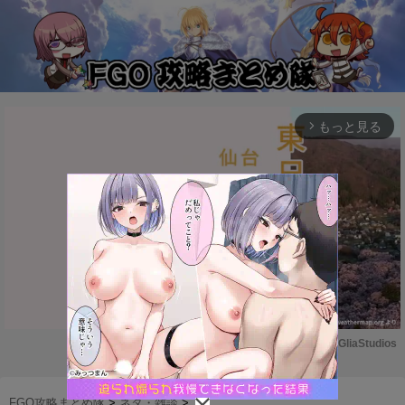
もっと見る
arrow_forward_ios
Powered by 
GliaStudios
M
u
FGO攻略まとめ隊
>
ネタ・雑談
>