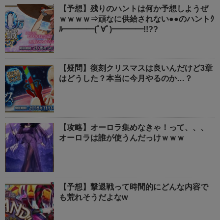
【予想】残りのハントは何か予想しようぜ
ｗｗｗｗ⇒頑なに供給されない●●のハントｸ
ﾙ━━━━(ﾟ∀ﾟ)━━━━!!??
【疑問】復刻クリスマスは良いんだけど3章
はどうした？本当に今月やるのか…？
【攻略】オーロラ集めなきゃ！って、、、
オーロラは誰が使うんだっけｗｗｗ
【予想】撃退戦って時間的にどんな内容で
も荒れそうだよなw