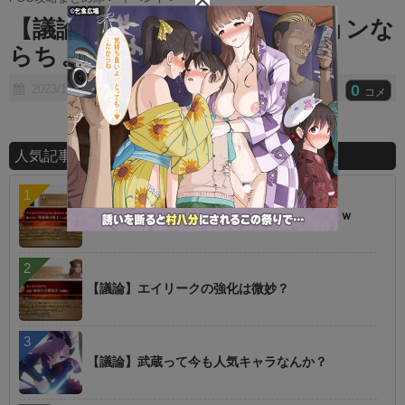
t
【議論】戦線ってこのポジションな
e
らちょうど良さそうｗｗ
0
2023/11/15
コメ
人気記事ランキング
【話題】青王、強化されすぎだろｗｗｗｗｗｗ
【議論】エイリークの強化は微妙？
【議論】武蔵って今も人気キャラなんか？