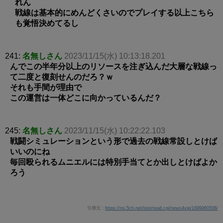
れん
戦線は基本的にめんどくさいのでプレイする以上こちら
も覚悟決めてるし
241:
名無しさん
2023/11/15(水) 10:13:18.201
んでこの半年分以上のリソースを注ぎ込んだ大層な戦線っ
て二度と復刻せんのだろ？ｗ
それも手間が理由で
この運営は一体どこに向かっているんだ？
245:
名無しさん
2023/11/15(水) 10:22:22.103
戦闘シミュレーションという形で過去の戦線常設しとけば
いいのにね
毎回殴られるムニエルには特別手当てとか出しとけばよか
ろう
引用元：
https://mi.5ch.net/test/read.cgi/news4vip/1699960506/