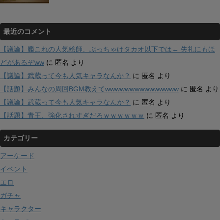
最近のコメント
【議論】艦これの人気絵師、ぶっちゃけタカオ以下では← 失礼にもほ
どがあるぞww
に
匿名
より
【議論】武蔵って今も人気キャラなんか？
に
匿名
より
【話題】みんなの周回BGM教えてwwwwwwwwwwwwwww
に
匿名
より
【議論】武蔵って今も人気キャラなんか？
に
匿名
より
【話題】青王、強化されすぎだろｗｗｗｗｗｗ
に
匿名
より
カテゴリー
アーケード
イベント
エロ
ガチャ
キャラクター