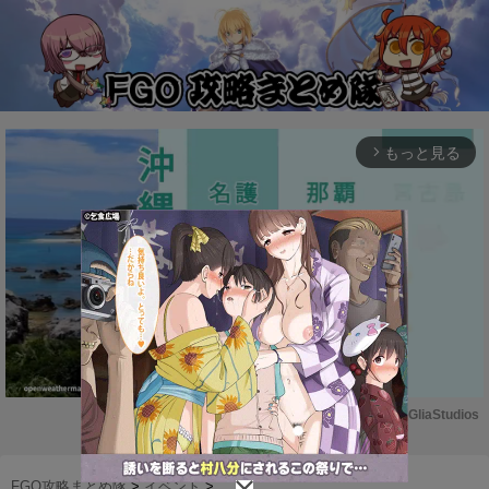
もっと見る
arrow_forward_ios
Powered by 
GliaStudios
M
u
FGO攻略まとめ隊
>
イベント
>