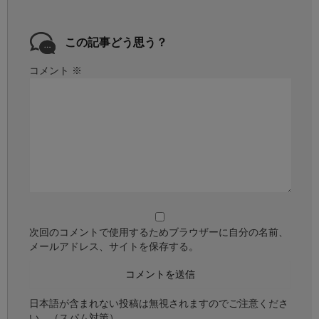
この記事どう思う？
コメント
※
次回のコメントで使用するためブラウザーに自分の名前、
メールアドレス、サイトを保存する。
日本語が含まれない投稿は無視されますのでご注意くださ
い。（スパム対策）