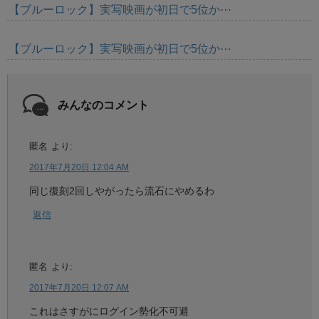
【ブルーロック】実写映画が初日で5位か⋯
【ブルーロック】実写映画が初日で5位か⋯
みんなのコメント
匿名
より:
2017年7月20日 12:04 AM
同じ復刻2回しやがったら流石にやめるわ
返信
匿名
より:
2017年7月20日 12:07 AM
これはさすがにログイン勢化不可避