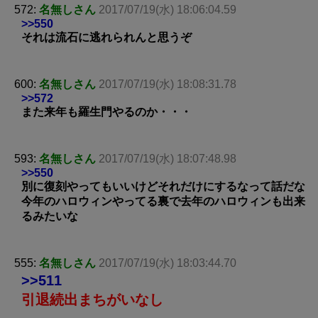
572:
名無しさん
2017/07/19(水) 18:06:04.59
>>550
それは流石に逃れられんと思うぞ
600:
名無しさん
2017/07/19(水) 18:08:31.78
>>572
また来年も羅生門やるのか・・・
593:
名無しさん
2017/07/19(水) 18:07:48.98
>>550
別に復刻やってもいいけどそれだけにするなって話だな
今年のハロウィンやってる裏で去年のハロウィンも出来
るみたいな
555:
名無しさん
2017/07/19(水) 18:03:44.70
>>511
引退続出まちがいなし