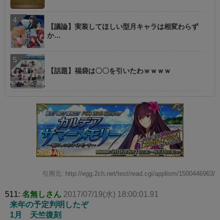
【議論】実装してほしい型月キャラは相変わらず
か…
【話題】福袋は〇〇を引いたわｗｗｗｗ
引用元: http://egg.2ch.net/test/read.cgi/applism/1500446963/
511:
名無しさん
2017/07/19(水) 18:00:01.91
来年の予定判明したぞ
1月 天竺復刻