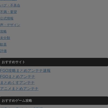
バグ・不具合
不満・要望
公式情報
声・デザイン
攻略
未分類
歓喜
評価
おすすめサイト
FGO攻略まとめアンテナ速報
FGOまとめアンテナ
まとめくすアンテナ
アニメまとめアンテナ
おすすめゲーム攻略