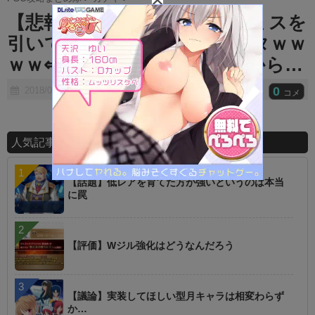
t
【悲報】11万円掛けてセミラミスを
e
引いてるユーザーが居てワロタｗｗ
ｗｗ⇐12万掛かった人も居るから…
0
2018/02/01
コメ
人気記事ランキング
【話題】低レアを育てた方が強いというのは本当
に罠
【評価】Wジル強化はどうなんだろう
【議論】実装してほしい型月キャラは相変わらず
か…