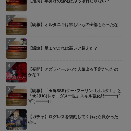
【指摘】卑弥呼の強化はぶっ壊れじゃない？
【朗報】オルタニキは欲しいもの全部もらったな
【議論】星１でこれは高レア超えた？
【疑問】アズライールって人気出る予定だったの
かな？
【朗報】「★5(SSR)クー･フーリン〔オルタ〕」と
「★2(UC)レオニダス一世」スキル強化ｷﾀ━━━(ﾟ
∀ﾟ)━━━!!
【ガチャ】ログレスを復刻してくれたら良かった
のに