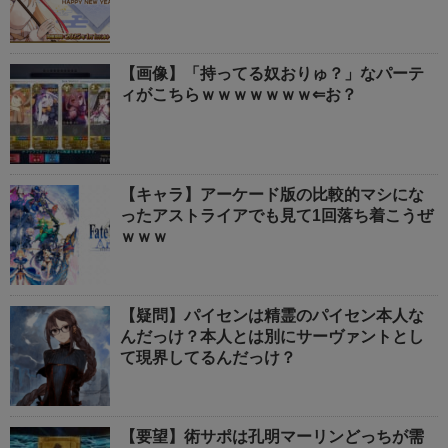
【画像】「持ってる奴おりゅ？」なパーテ
ィがこちらｗｗｗｗｗｗｗ⇐お？
【キャラ】アーケード版の比較的マシにな
ったアストライアでも見て1回落ち着こうぜ
ｗｗｗ
【疑問】パイセンは精霊のパイセン本人な
んだっけ？本人とは別にサーヴァントとし
て現界してるんだっけ？
【要望】術サポは孔明マーリンどっちが需