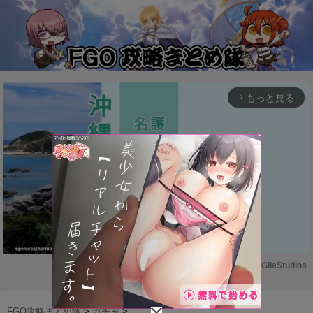
もっと見る
arrow_forward_ios
Powered by 
GliaStudios
M
u
FGO攻略まとめ隊
>
ガチャ
>