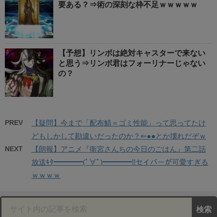
要ある？⇒術の深刻な枠不足ｗｗｗｗｗ
【予想】リンボは絶対キャスターで来ない
と思う⇒リンボ君はフォーリナーじゃない
の？
PREV
【疑問】今まで「配布鯖＝ゴミ性能」って思ってたけ
どもしかして勘違いだったのか？⇐●●とか壊れだぞｗ
NEXT
【朗報】アニメ『衛宮さんちの今日のごはん』第二話
放送ｷﾀ━━━━(ﾟ∀ﾟ)━━━━!!セイバーが可愛すぎる
ｗｗｗｗ