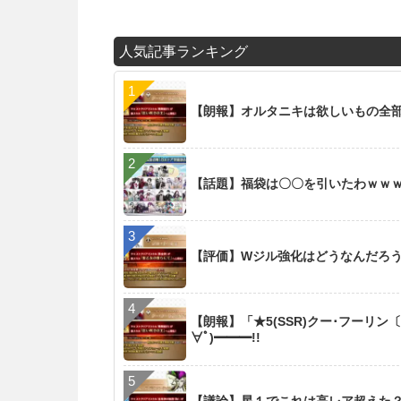
人気記事ランキング
【朗報】オルタニキは欲しいもの全
【話題】福袋は〇〇を引いたわｗｗ
【評価】Wジル強化はどうなんだろ
【朗報】「★5(SSR)クー･フーリン
∀ﾟ)━━━!!
【議論】星１でこれは高レア超えた