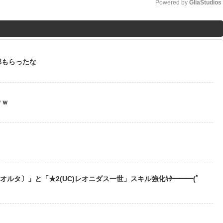
Powered by 
GliaStudios
M
u
t
部もらったな
e
ｗｗ
う
〔オルタ〕」と「★2(UC)レオニダス一世」スキル強化ｷﾀ━━━(ﾟ
？