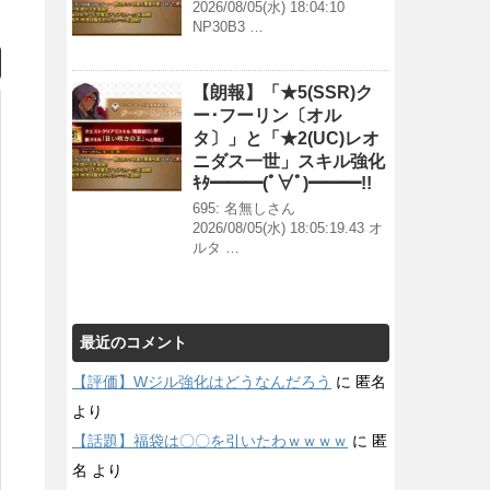
2026/08/05(水) 18:04:10
NP30B3 …
【朗報】「★5(SSR)ク
ー･フーリン〔オル
タ〕」と「★2(UC)レオ
ニダス一世」スキル強化
ｷﾀ━━━(ﾟ∀ﾟ)━━━!!
695: 名無しさん
2026/08/05(水) 18:05:19.43 オ
ルタ …
最近のコメント
【評価】Wジル強化はどうなんだろう
に
匿名
より
【話題】福袋は〇〇を引いたわｗｗｗｗ
に
匿
名
より