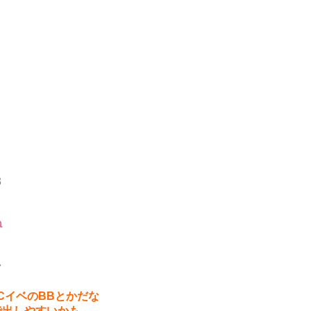
3
ね
7
CイベのBBとかだな
で出しやすいかも