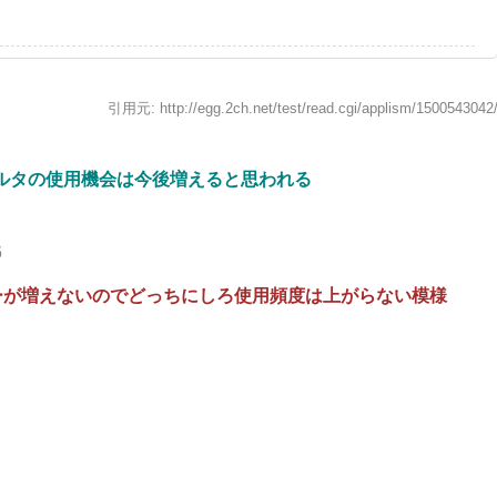
引用元: http://egg.2ch.net/test/read.cgi/applism/1500543042
ルタの使用機会は今後増えると思われる
6
ーが増えないのでどっちにしろ使用頻度は上がらない模様