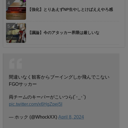
【強化】とりあえずNP生やしとけばええやろ感
【議論】今のアタッカー界隈は厳しいな
間違いなく観客からブーイングしか飛んでこない
FGOサッカー
両チームのキーパーがこいつら(´･_･`)
pic.twitter.com/x6HgZpej5I
— ホック (@WhockXX)
April 8, 2024