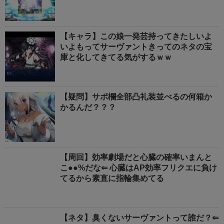
【キャラ】この娘一発芸持ってきたしいよ
いよもってサーヴァントきってのネタの宝
庫と化してきてる気がするｗｗ
【疑問】サポ欄全部凸礼装並べるの何箱か
かるんだ？？？
【周回】効率劇場だと心臓の確率いまんと
こ●●%だな⇐ 心臓はAP効率フリクエに負け
てるから素直に指輪集めてる
【ネタ】臭くないサーヴァントって誰だ？⇐