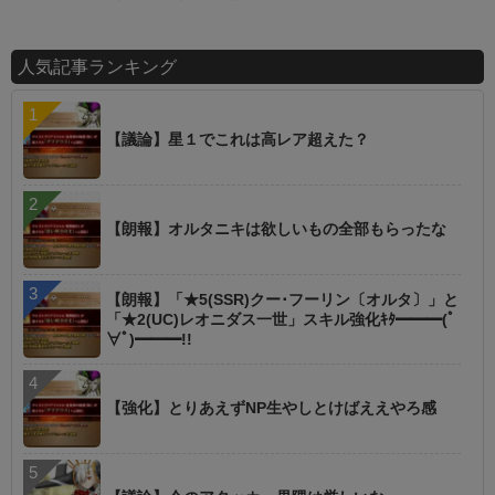
人気記事ランキング
【議論】星１でこれは高レア超えた？
【朗報】オルタニキは欲しいもの全部もらったな
【朗報】「★5(SSR)クー･フーリン〔オルタ〕」と
「★2(UC)レオニダス一世」スキル強化ｷﾀ━━━(ﾟ
∀ﾟ)━━━!!
【強化】とりあえずNP生やしとけばええやろ感