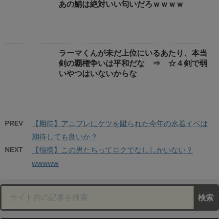
あの鯖は絶対いい匂いだろｗｗｗｗ
ラーマくんが未だ上位にいるあたり、本当
剣の覇権争いは平和だな ⇒ ☆４剣で弱
いやつはいないからな
PREV
【期待】アニプレにケツを蹴られた今年の水着イベは
期待しても良いか？
NEXT
【指摘】この男たちってロクでなししかいない？
wwwww