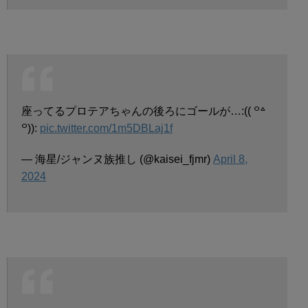
座ってるプロテアちゃんの後ろにゴールが…:(( ꒪꒫
꒪)):
pic.twitter.com/1m5DBLaj1f
— 海星/ジャンヌ族推し (@kaisei_fjmr)
April 8,
2024