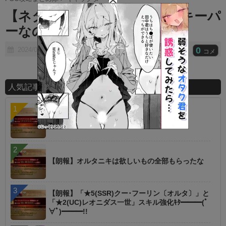
t
【ネタ】サッカーでこいつがキーパ
e
ーなのは嫌すぎるwwww
0
2024/04/09
コメ
人気記事ランキング
【議論】星１でこれは高レア超えた？
【朗報】オルタニキは欲しいもの全部もらったな
【朗報】「★5(SSR)クー･フーリン〔オルタ〕」と
「★2(UC)レオニダス一世」スキル強化ｷﾀ━━━(ﾟ
∀ﾟ)━━━!!