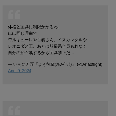
体格と宝具に制限かかるわ…
ほぼ同じ理由で
ワルキューレや百貌さん、イスカンダルや
レオニダス王、あとは船長系全員もれなく
自分の船召喚するから宝具禁止だ…
— いそ＠刀匠『よぅ後輩(ﾌﾙｽﾍﾟｯｸ)』 (@Ariaoflight)
April 9, 2024