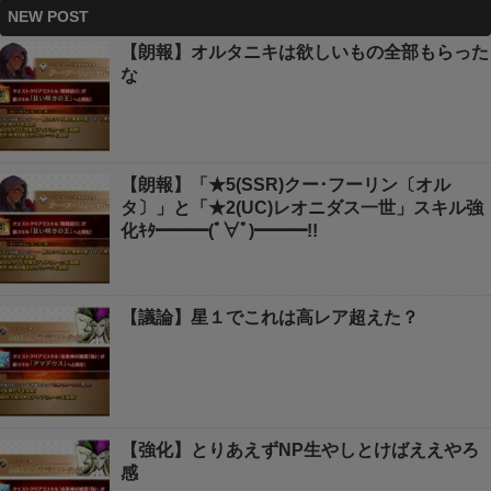
NEW POST
【朗報】オルタニキは欲しいもの全部もらった
な
【朗報】「★5(SSR)クー･フーリン〔オル
タ〕」と「★2(UC)レオニダス一世」スキル強
化ｷﾀ━━━(ﾟ∀ﾟ)━━━!!
【議論】星１でこれは高レア超えた？
【強化】とりあえずNP生やしとけばええやろ
感