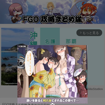
もっと見る
arrow_forward_ios
Powered by 
GliaStudios
M
u
FGO攻略まとめ隊
>
キャラクター
>