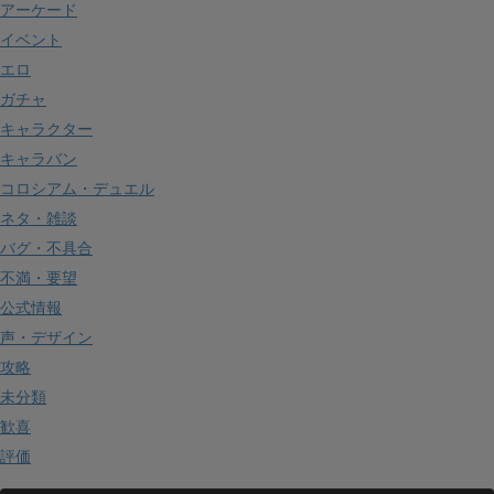
アーケード
イベント
エロ
ガチャ
キャラクター
キャラバン
コロシアム・デュエル
ネタ・雑談
バグ・不具合
不満・要望
公式情報
声・デザイン
攻略
未分類
歓喜
評価