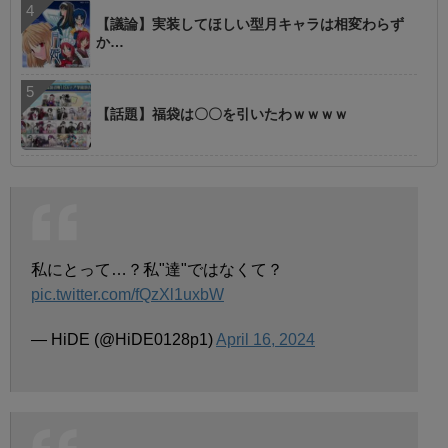
【議論】実装してほしい型月キャラは相変わらず
か…
【話題】福袋は〇〇を引いたわｗｗｗｗ
私にとって…？私"達"ではなくて？
pic.twitter.com/fQzXl1uxbW
— HiDE (@HiDE0128p1)
April 16, 2024