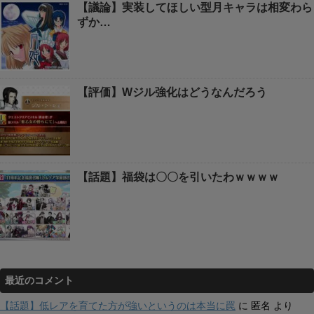
【議論】実装してほしい型月キャラは相変わら
ずか…
【評価】Wジル強化はどうなんだろう
【話題】福袋は〇〇を引いたわｗｗｗｗ
最近のコメント
【話題】低レアを育てた方が強いというのは本当に罠
に
匿名
より