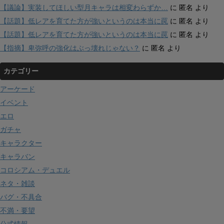
【議論】実装してほしい型月キャラは相変わらずか…
に
匿名
より
【話題】低レアを育てた方が強いというのは本当に罠
に
匿名
より
【話題】低レアを育てた方が強いというのは本当に罠
に
匿名
より
【指摘】卑弥呼の強化はぶっ壊れじゃない？
に
匿名
より
カテゴリー
アーケード
イベント
エロ
ガチャ
キャラクター
キャラバン
コロシアム・デュエル
ネタ・雑談
バグ・不具合
不満・要望