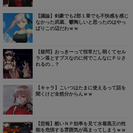
【議論】剣豪でも2部１章でも不快感を感じ
なかった武蔵、鬱陶しいと思ったのはやっ
ぱりこの辺だわｗｗ
【疑問】おっきーって恒常だし弱くてセル
ラン落とすブスなのに何でこんなにＰＵさ
れるの…？
【キャラ】こいつはたまに使えるって話を
聞くけど全然分からんｗｗ
【悲報】酷いＮＰ効率を見て水着黒王の性
能を危惧する雰囲気が高まってしまうｗｗ