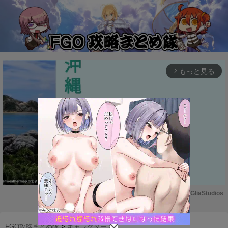
もっと見る
arrow_forward_ios
Powered by 
GliaStudios
M
u
FGO攻略まとめ隊
>
キャラクター
>