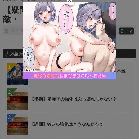
t
【疑問】私にとって最大の
e
敵・・・・？
0
2024/04/16
コメ
人気記事ランキング
【話題】低レアを育てた方が強いというのは本当
に罠
【指摘】卑弥呼の強化はぶっ壊れじゃない？
【評価】Wジル強化はどうなんだろう