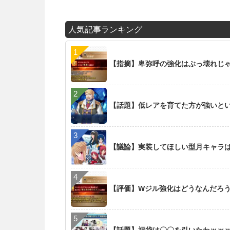
人気記事ランキング
【指摘】卑弥呼の強化はぶっ壊れじ
【話題】低レアを育てた方が強いと
【議論】実装してほしい型月キャラ
【評価】Wジル強化はどうなんだろ
【話題】福袋は〇〇を引いたわｗｗ