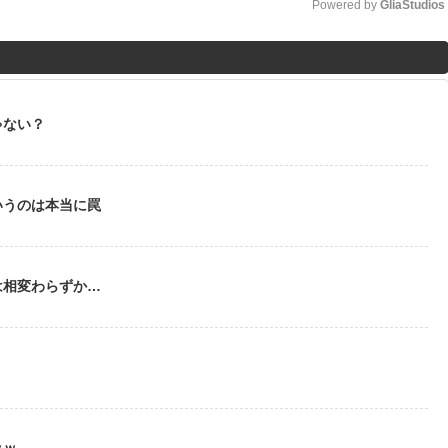
Powered by 
GliaStudios
M
u
t
ゃない？
e
いうのは本当に罠
は相変わらずか…
う
ｗｗ