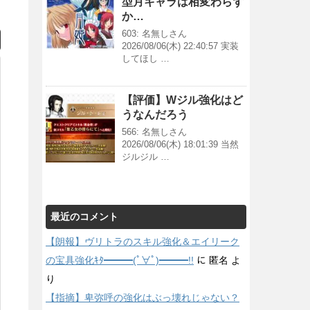
型月キャラは相変わらず
か…
603: 名無しさん
2026/08/06(木) 22:40:57 実装
してほし …
【評価】Wジル強化はど
うなんだろう
566: 名無しさん
2026/08/06(木) 18:01:39 当然
ジルジル …
最近のコメント
【朗報】ヴリトラのスキル強化＆エイリーク
の宝具強化ｷﾀ━━━(ﾟ∀ﾟ)━━━!!
に
匿名
よ
り
【指摘】卑弥呼の強化はぶっ壊れじゃない？