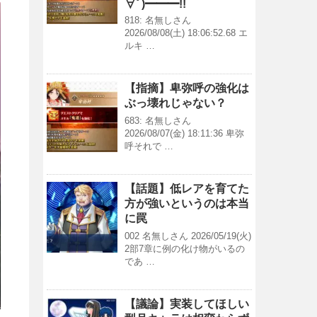
∀ﾟ)━━━!!
818: 名無しさん
2026/08/08(土) 18:06:52.68 エ
ルキ …
【指摘】卑弥呼の強化は
ぶっ壊れじゃない？
683: 名無しさん
2026/08/07(金) 18:11:36 卑弥
呼それで …
【話題】低レアを育てた
方が強いというのは本当
に罠
002 名無しさん 2026/05/19(火)
2部7章に例の化け物がいるの
であ …
【議論】実装してほしい