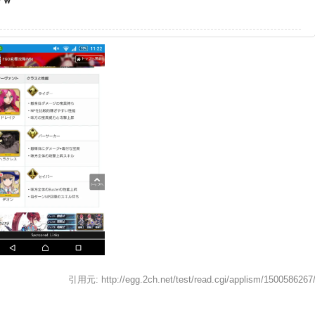
引用元: http://egg.2ch.net/test/read.cgi/applism/1500586267