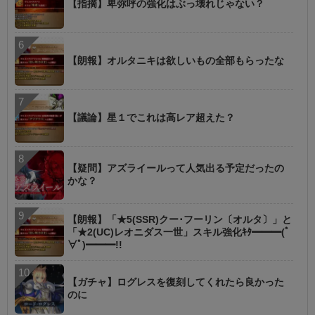
【指摘】卑弥呼の強化はぶっ壊れじゃない？
【朗報】オルタニキは欲しいもの全部もらったな
【議論】星１でこれは高レア超えた？
【疑問】アズライールって人気出る予定だったの
かな？
【朗報】「★5(SSR)クー･フーリン〔オルタ〕」と
「★2(UC)レオニダス一世」スキル強化ｷﾀ━━━(ﾟ
∀ﾟ)━━━!!
【ガチャ】ログレスを復刻してくれたら良かった
のに