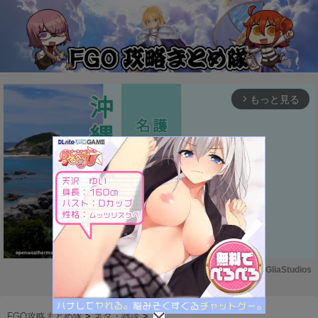
もっと見る
arrow_forward_ios
Powered by 
GliaStudios
M
u
FGO攻略まとめ隊
>
ネタ・雑談
>