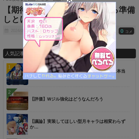
t
【期待】お前らちゃんとうおる準備
e
しとけよｗｗ
0
2024/05/15
コメ
人気記事ランキング
【話題】低レアを育てた方が強いというのは本当
に罠
【評価】Wジル強化はどうなんだろう
【議論】実装してほしい型月キャラは相変わらず
か…