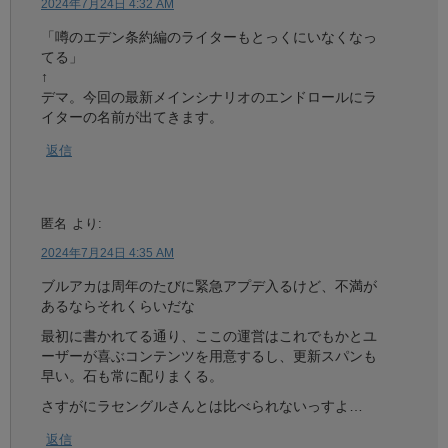
2024年7月24日 4:32 AM
「噂のエデン条約編のライターもとっくにいなくなっ
てる」
↑
デマ。今回の最新メインシナリオのエンドロールにラ
イターの名前が出てきます。
返信
匿名
より:
2024年7月24日 4:35 AM
ブルアカは周年のたびに緊急アプデ入るけど、不満が
あるならそれくらいだな
最初に書かれてる通り、ここの運営はこれでもかとユ
ーザーが喜ぶコンテンツを用意するし、更新スパンも
早い。石も常に配りまくる。
さすがにラセングルさんとは比べられないっすよ…
返信