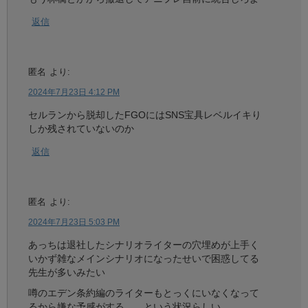
返信
匿名
より:
2024年7月23日 4:12 PM
セルランから脱却したFGOにはSNS宝具レベルイキり
しか残されていないのか
返信
匿名
より:
2024年7月23日 5:03 PM
あっちは退社したシナリオライターの穴埋めが上手く
いかず雑なメインシナリオになったせいで困惑してる
先生が多いみたい
噂のエデン条約編のライターもとっくにいなくなって
るから嫌な予感がする……という状況らしい