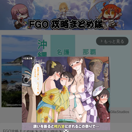
もっと見る
arrow_forward_ios
Powered by 
GliaStudios
M
u
FGO攻略まとめ隊
>
ネタ・雑談
>