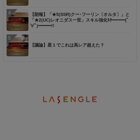
【朗報】「★5(SSR)クー･フーリン〔オルタ〕」と
「★2(UC)レオニダス一世」スキル強化ｷﾀ━━━(ﾟ
∀ﾟ)━━━!!
【議論】星１でこれは高レア超えた？