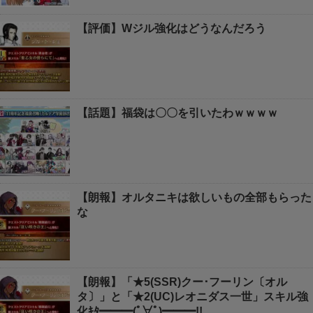
【評価】Wジル強化はどうなんだろう
【話題】福袋は〇〇を引いたわｗｗｗｗ
【朗報】オルタニキは欲しいもの全部もらった
な
【朗報】「★5(SSR)クー･フーリン〔オル
タ〕」と「★2(UC)レオニダス一世」スキル強
化ｷﾀ━━━(ﾟ∀ﾟ)━━━!!