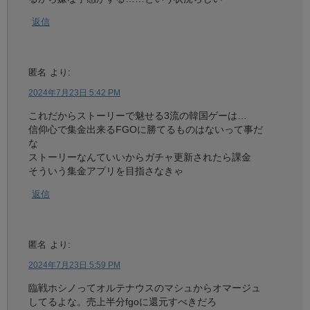
返信
匿名
より:
2024年7月23日 5:42 PM
これだからストーリーで魅せる3流の韓国ゲーは…
信仰心で集金出来るFGOに勝てるものはないって事だ
な
ストーリーなんていいからガチャ更新されたら課金
そういう集金アプリを目指さなきゃ
返信
匿名
より:
2024年7月23日 5:59 PM
臨戦ホシノってオルテナウスのマシュからオマージュ
してるよな。売上半分fgoに還元すべきだろ