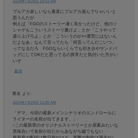
2024年7月24日 10:53 AM
ブルアカ楽しいなら素直にブルアカ遊んでりゃいいと
思うんだが
例えば「FGOのストーリー凄く良かったけど、他のソ
シャゲもこういうストーリ書けよ」とか「こうやって
盛り上げろよ」とか「こういうのが××運営にはないん
だよなあ」なんて言ってたら「何言ってんだこいつ」
ってなるだろ FGOならいくらでも叩き台やサンドバ
ッグにしてOKだと思ってるの異常だと気付いた方がい
いぞ
返信
匿名
より:
2024年7月24日 11:05 AM
「デマ。今回の最新メインシナリオのエンドロールに
ライターの名前が出てきます。」
↑この最新章のオリジナルストーリーとか原案みたいな
意味合いで名前が出たからあながち嘘でもない
最新章の配信は数日前だけど、実際の制作は過去だし