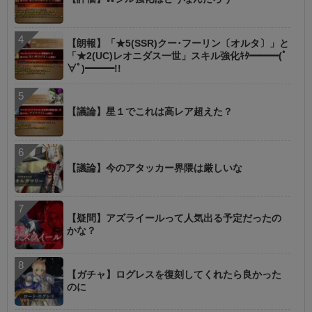
【朗報】「★5(SSR)クー･フーリン〔オルタ〕」と
「★2(UC)レオニダス一世」スキル強化ｷﾀ━━━(ﾟ
∀ﾟ)━━━!!
【議論】星１でこれは高レア超えた？
【議論】今のアタッカー界隈は厳しいな
【疑問】アズライールって人気出る予定だったの
かな？
【ガチャ】ログレスを復刻してくれたら良かった
のに