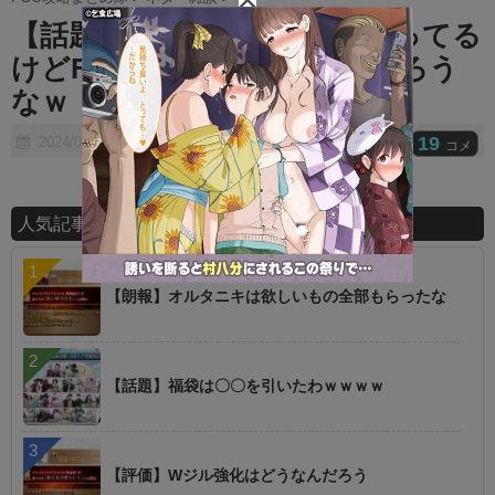
t
【話題】ブルアカが盛り上がってる
e
けどFGOの周年どうなるんだろう
なｗ
19
2024/07/23
コメ
人気記事ランキング
【朗報】オルタニキは欲しいもの全部もらったな
【話題】福袋は〇〇を引いたわｗｗｗｗ
【評価】Wジル強化はどうなんだろう