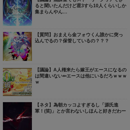
ると聞いたんだけど星3すら10人くらいしか
集まらんやん…
【質問】おまえら金フォウくん誰かに突っ
込んでるの？保管しているの？？？
【議論】A人権来たら嫁王がエースになるの
は間違いない⇐エースは他にいるだろｗｗｗ
ｗ
【ネタ】為朝カッコよすぎるし「源氏進
軍！(笑)」とか言わないしほんと好きだわー