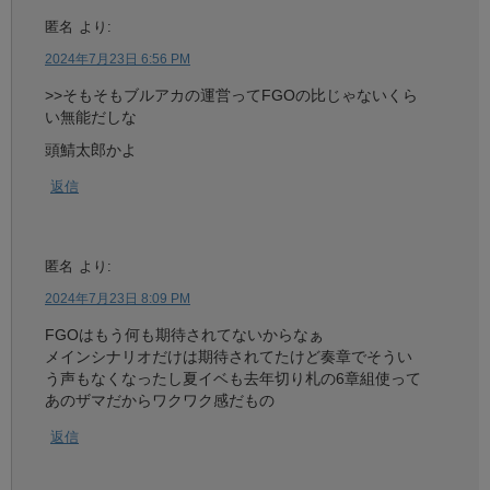
匿名
より:
2024年7月23日 6:56 PM
>>そもそもブルアカの運営ってFGOの比じゃないくら
い無能だしな
頭鯖太郎かよ
返信
匿名
より:
2024年7月23日 8:09 PM
FGOはもう何も期待されてないからなぁ
メインシナリオだけは期待されてたけど奏章でそうい
う声もなくなったし夏イベも去年切り札の6章組使って
あのザマだからワクワク感だもの
返信