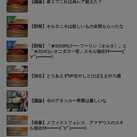
【議論】星１でこれは高レア超えた？
【朗報】オルタニキは欲しいもの全部もらったな
【朗報】「★5(SSR)クー･フーリン〔オルタ〕」と
「★2(UC)レオニダス一世」スキル強化ｷﾀ━━━(ﾟ
∀ﾟ)━━━!!
【強化】とりあえずNP生やしとけばええやろ感
【議論】今のアタッカー界隈は厳しいな
【画像】メフィストフェレス、アマデウスのスキ
ル強化ｷﾀ━━━(ﾟ∀ﾟ)━━━!!