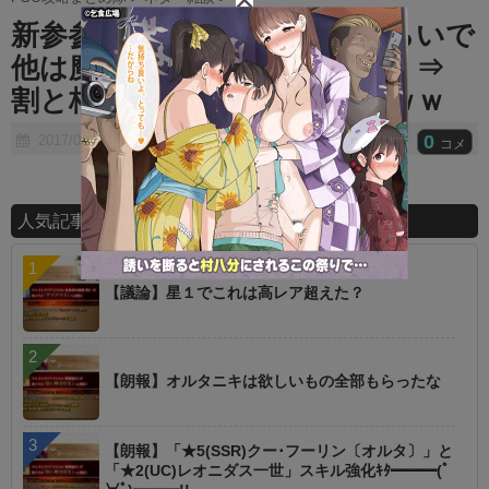
t
新参参入できるのは槍、殺くらいで
e
他は魔境でもう無理じゃね？ ⇒
割と枠が余っててワロタｗｗｗｗ
0
2017/07/22
コメ
人気記事ランキング
【議論】星１でこれは高レア超えた？
【朗報】オルタニキは欲しいもの全部もらったな
【朗報】「★5(SSR)クー･フーリン〔オルタ〕」と
「★2(UC)レオニダス一世」スキル強化ｷﾀ━━━(ﾟ