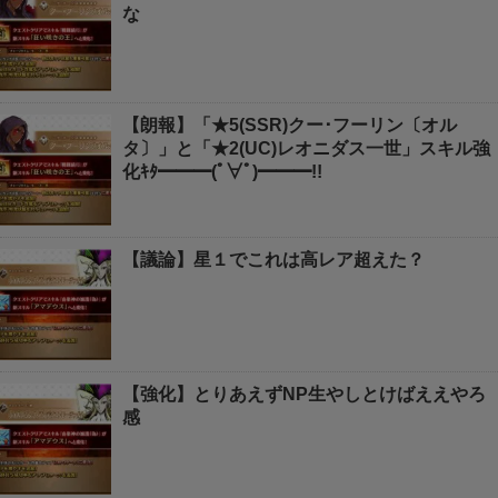
な
【朗報】「★5(SSR)クー･フーリン〔オル
タ〕」と「★2(UC)レオニダス一世」スキル強
化ｷﾀ━━━(ﾟ∀ﾟ)━━━!!
【議論】星１でこれは高レア超えた？
【強化】とりあえずNP生やしとけばええやろ
感