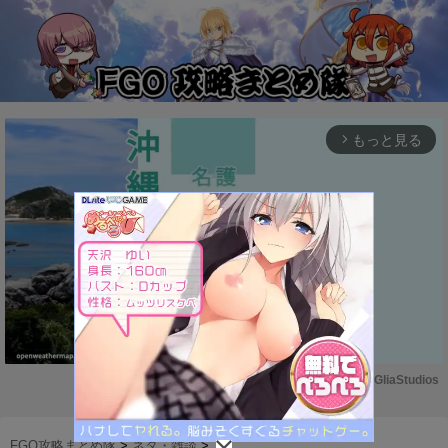
もっと見る
arrow_forward_ios
Powered by 
GliaStudios
M
u
FGO攻略まとめ隊
>
ネタ・雑談
>