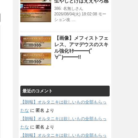
生やしとけばええやろ感
386: 名無しさん
2026/08/04(火) 18:02:08 モー
ション改 …
【画像】メフィストフェ
レス、アマデウスのスキ
ル強化ｷﾀ━━━(ﾟ
∀ﾟ)━━━!!
最近のコメント
【朗報】オルタニキは欲しいもの全部もらっ
たな
に
匿名
より
【朗報】オルタニキは欲しいもの全部もらっ
たな
に
匿名
より
【朗報】オルタニキは欲しいもの全部もらっ