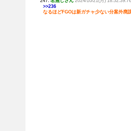
247:
名無しさん
2024/10/21(月) 18:52:39.7
>>236
なるほどFGOは新ガチャ少ない分案外廃