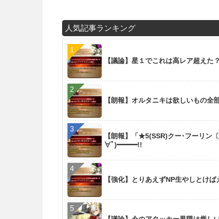
人気記事ランキング
【議論】星１でこれは高レア超えた
【朗報】オルタニキは欲しいもの全
【朗報】「★5(SSR)クー･フーリン
∀ﾟ)━━━!!
【強化】とりあえずNP生やしとけば
【議論】今のアタッカー界隈は厳し