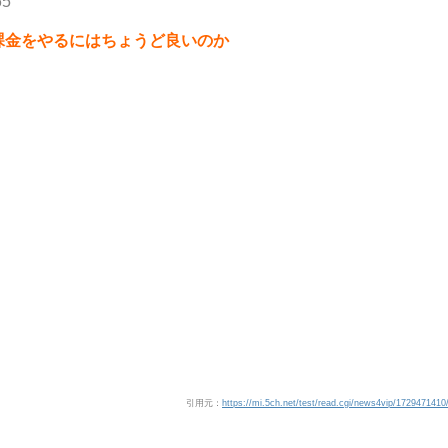
65
課金をやるにはちょうど良いのか
引用元：
https://mi.5ch.net/test/read.cgi/news4vip/1729471410