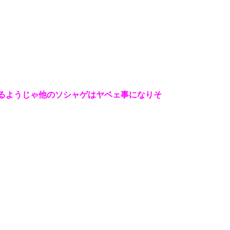
3
9
するようじゃ他のソシャゲはヤベェ事になりそ