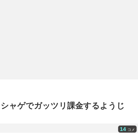
ソシャゲでガッツリ課金するようじ
14
コメ