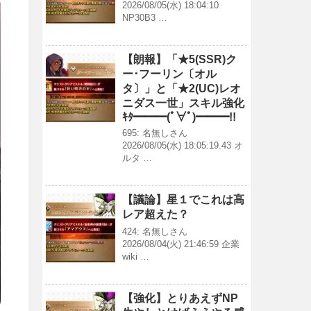
2026/08/05(水) 18:04:10
NP30B3 …
【朗報】「★5(SSR)ク
ー･フーリン〔オル
タ〕」と「★2(UC)レオ
ニダス一世」スキル強化
ｷﾀ━━━(ﾟ∀ﾟ)━━━!!
695: 名無しさん
2026/08/05(水) 18:05:19.43 オ
ルタ …
【議論】星１でこれは高
レア超えた？
424: 名無しさん
2026/08/04(火) 21:46:59 企業
wiki …
【強化】とりあえずNP