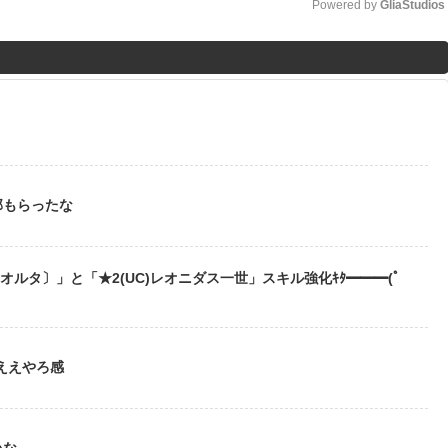
Powered by 
GliaStudios
M
u
t
？
e
部もらったな
〔オルタ〕」と「★2(UC)レオニダス一世」スキル強化ｷﾀ━━━(ﾟ
ええやろ感
いな