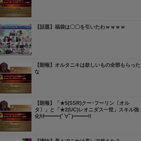
【話題】福袋は〇〇を引いたわｗｗｗｗ
【朗報】オルタニキは欲しいもの全部もらった
な
【朗報】「★5(SSR)クー･フーリン〔オル
タ〕」と「★2(UC)レオニダス一世」スキル強
化ｷﾀ━━━(ﾟ∀ﾟ)━━━!!