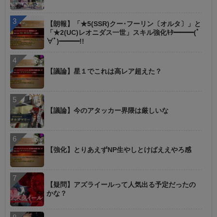
【朗報】「★5(SSR)クー･フーリン〔オルタ〕」と
「★2(UC)レオニダス一世」スキル強化ｷﾀ━━━(ﾟ
∀ﾟ)━━━!!
【議論】星１でこれは高レア超えた？
【議論】今のアタッカー界隈は厳しいな
【強化】とりあえずNP生やしとけばええやろ感
【疑問】アズライールって人気出る予定だったの
かな？