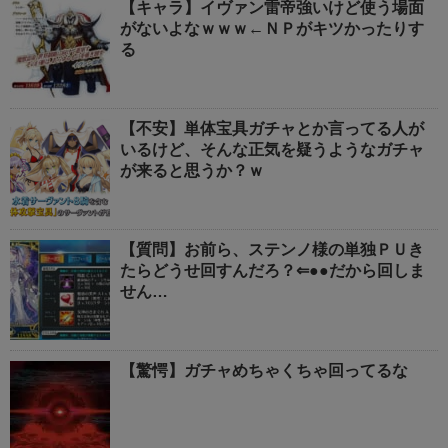
【キャラ】イヴァン雷帝強いけど使う場面
がないよなｗｗｗ←ＮＰがキツかったりす
る
【不安】単体宝具ガチャとか言ってる人が
いるけど、そんな正気を疑うようなガチャ
が来ると思うか？ｗ
【質問】お前ら、ステンノ様の単独ＰＵき
たらどうせ回すんだろ？⇐●●だから回しま
せん…
【驚愕】ガチャめちゃくちゃ回ってるな