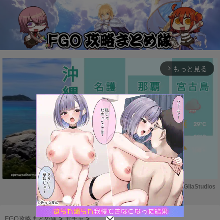
もっと見る
arrow_forward_ios
Powered by 
GliaStudios
M
u
FGO攻略まとめ隊
>
ガチャ
>