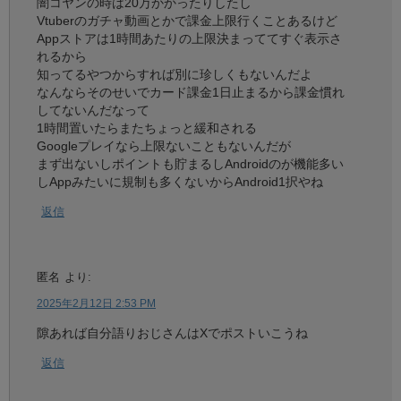
闇コヤンの時は20万かかったりしたし
Vtuberのガチャ動画とかで課金上限行くことあるけど
Appストアは1時間あたりの上限決まっててすぐ表示さ
れるから
知ってるやつからすれば別に珍しくもないんだよ
なんならそのせいでカード課金1日止まるから課金慣れ
してないんだなって
1時間置いたらまたちょっと緩和される
Googleプレイなら上限ないこともないんだが
まず出ないしポイントも貯まるしAndroidのが機能多い
しAppみたいに規制も多くないからAndroid1択やね
返信
匿名
より:
2025年2月12日 2:53 PM
隙あれば自分語りおじさんはXでポストいこうね
返信