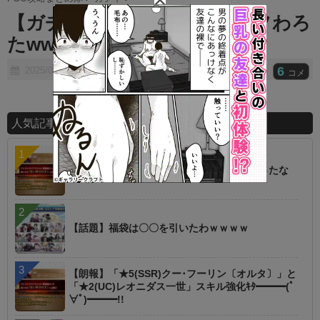
t
【ガチャ】爆死動画見てクッソわろ
e
たwwwwww
6
2025/02/11
コメ
人気記事ランキング
【朗報】オルタニキは欲しいもの全部もらったな
【話題】福袋は〇〇を引いたわｗｗｗｗ
【朗報】「★5(SSR)クー･フーリン〔オルタ〕」と
「★2(UC)レオニダス一世」スキル強化ｷﾀ━━━(ﾟ
∀ﾟ)━━━!!