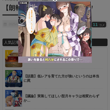
t
【朗報】刑部姫のスキル強化ｷﾀ
e
━━━(ﾟ∀ﾟ)━━━!!
11
2025/02/14
コメ
人気記事ランキング
【指摘】卑弥呼の強化はぶっ壊れじゃない？
【話題】低レアを育てた方が強いというのは本当
に罠
【議論】実装してほしい型月キャラは相変わらず
か…