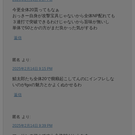
今更全体20貰ってもなぁ
おっきー自身が攻撃宝具じゃないから全体NP配れても
３連打で突破できるわけじゃないから旨味が無いし
単体で50とかの方がまだ良かった気がするわ
返信
匿名
より:
2025年2月14日 9:15 PM
鯖太郎たち全体20で癇癪起こしてんのにインフレしな
いのがfgoの魅力とかよくぬかせるわ
返信
匿名
より:
2025年2月14日 9:39 PM