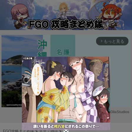
もっと見る
arrow_forward_ios
Powered by 
GliaStudios
M
u
FGO攻略まとめ隊
>
ネタ・雑談
>