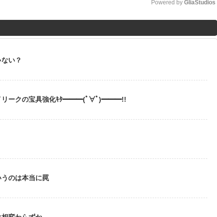
Powered by 
GliaStudios
M
u
t
ゃない？
e
ークの宝具強化ｷﾀ━━━(ﾟ∀ﾟ)━━━!!
いうのは本当に罠
は相変わらずか…