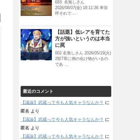
683: 名無しさん
2026/08/07(金) 18:11:36 卑弥
呼それで …
【話題】低レアを育てた
方が強いというのは本当
に罠
002 名無しさん 2026/05/19(火)
2部7章に例の化け物がいるの
であ …
最近のコメント
【議論】武蔵って今も人気キャラなんか？
に
匿名
より
【議論】武蔵って今も人気キャラなんか？
に
匿名
より
【議論】武蔵って今も人気キャラなんか？
に