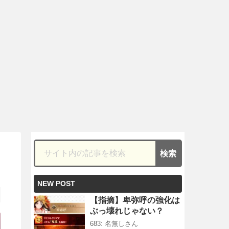
NEW POST
【指摘】卑弥呼の強化は
ぶっ壊れじゃない？
683: 名無しさん