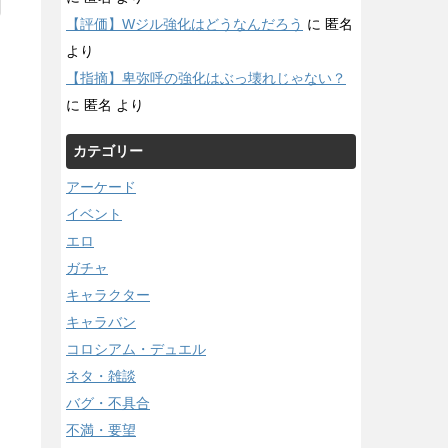
【評価】Wジル強化はどうなんだろう
に
匿名
より
【指摘】卑弥呼の強化はぶっ壊れじゃない？
に
匿名
より
カテゴリー
アーケード
イベント
エロ
ガチャ
キャラクター
キャラバン
コロシアム・デュエル
ネタ・雑談
バグ・不具合
不満・要望