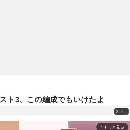
スト3、この編成でもいけたよ
2
コメ
もっと見る
arrow_forward_ios