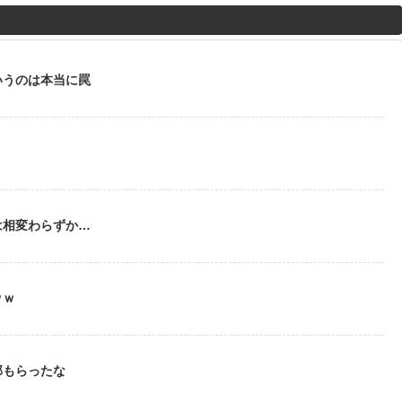
M
u
t
いうのは本当に罠
e
う
は相変わらずか…
ｗｗ
部もらったな