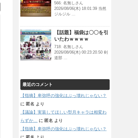
566: 名無しさん
2026/08/06(木) 18:01:39 当然
ジルジル …
【話題】福袋は〇〇を引
いたわｗｗｗｗ
718: 名無しさん
2026/08/06(木) 00:23:20.50 剣
道部 …
最近のコメント
【指摘】卑弥呼の強化はぶっ壊れじゃない？
に
匿名
より
【議論】実装してほしい型月キャラは相変わ
らずか…
に
匿名
より
【指摘】卑弥呼の強化はぶっ壊れじゃない？
に
匿名
より