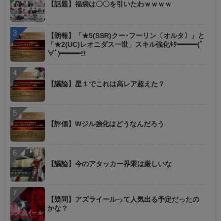
【話題】福袋は〇〇を引いたわｗｗｗｗ
【朗報】「★5(SSR)クー･フーリン〔オルタ〕」と
「★2(UC)レオニダス一世」スキル強化ｷﾀ━━━(ﾟ
∀ﾟ)━━━!!
【議論】星１でこれは高レア超えた？
【評価】Wジル強化はどうなんだろう
【議論】今のアタッカー界隈は厳しいな
【疑問】アズライールって人気出る予定だったの
かな？