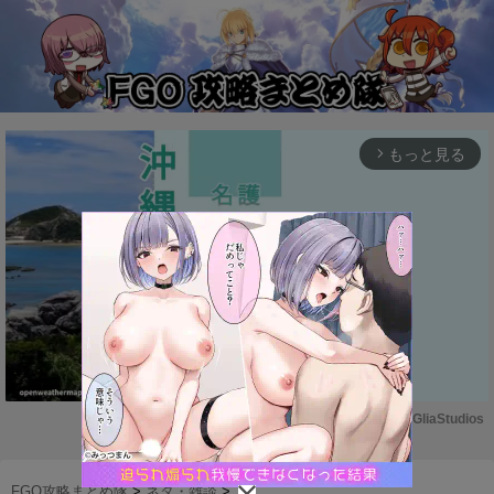
もっと見る
arrow_forward_ios
Powered by 
GliaStudios
M
u
FGO攻略まとめ隊
>
ネタ・雑談
>