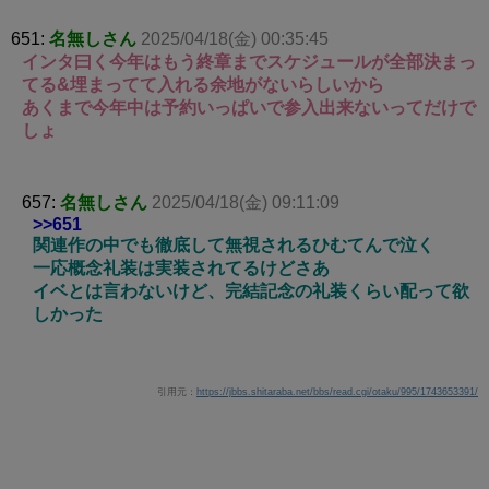
651:
名無しさん
2025/04/18(金) 00:35:45
インタ曰く今年はもう終章までスケジュールが全部決まっ
てる&埋まってて入れる余地がないらしいから
あくまで今年中は予約いっぱいで参入出来ないってだけで
しょ
657:
名無しさん
2025/04/18(金) 09:11:09
>>651
関連作の中でも徹底して無視されるひむてんで泣く
一応概念礼装は実装されてるけどさあ
イベとは言わないけど、完結記念の礼装くらい配って欲
しかった
引用元：
https://jbbs.shitaraba.net/bbs/read.cgi/otaku/995/1743653391/