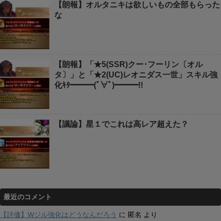
【朗報】オルタニキは欲しいもの全部もらった
な
【朗報】「★5(SSR)クー･フーリン〔オル
タ〕」と「★2(UC)レオニダス一世」スキル強
化ｷﾀ━━━(ﾟ∀ﾟ)━━━!!
【議論】星１でこれは高レア超えた？
最近のコメント
【評価】Wジル強化はどうなんだろう
に
匿名
より