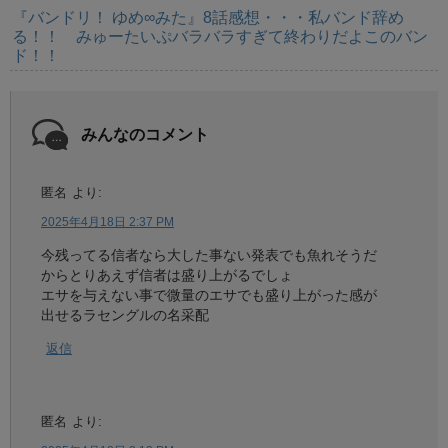
『バンドリ！ ゆめ∞みた』8話感想・・・私バンド辞め
る！！ みゅーたいぷバラバラすぎて終わりだよこのバン
ド！！
みんなのコメント
匿名
より:
2025年4月18日 2:37 PM
今残ってる信者なら大した事ない発表でも魚れそうだ
からとりあえず信者は盛り上がるでしょ
エサを与えない事で微量のエサでも盛り上がった感が
出せるラセングルの名采配
返信
匿名
より: