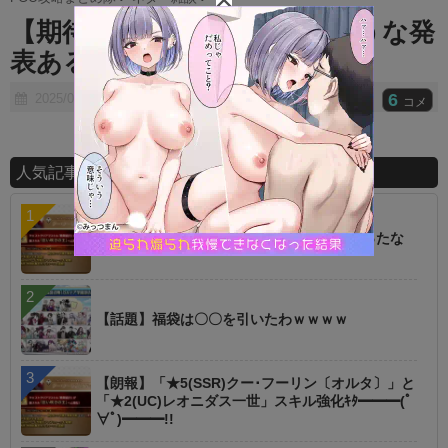
t
【期待】ここで盛り上がるような発
e
表あるんかな？
6
2025/04/18
コメ
人気記事ランキング
【朗報】オルタニキは欲しいもの全部もらったな
【話題】福袋は〇〇を引いたわｗｗｗｗ
【朗報】「★5(SSR)クー･フーリン〔オルタ〕」と
「★2(UC)レオニダス一世」スキル強化ｷﾀ━━━(ﾟ
∀ﾟ)━━━!!