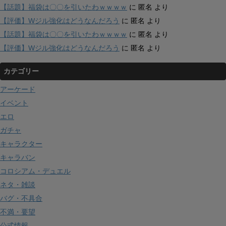
【話題】福袋は〇〇を引いたわｗｗｗｗ
に
匿名
より
【評価】Wジル強化はどうなんだろう
に
匿名
より
【話題】福袋は〇〇を引いたわｗｗｗｗ
に
匿名
より
【評価】Wジル強化はどうなんだろう
に
匿名
より
カテゴリー
アーケード
イベント
エロ
ガチャ
キャラクター
キャラバン
コロシアム・デュエル
ネタ・雑談
バグ・不具合
不満・要望
公式情報