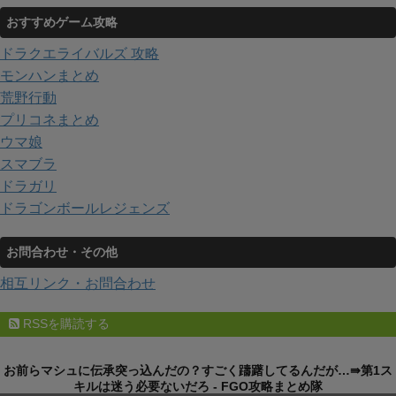
おすすめゲーム攻略
ドラクエライバルズ 攻略
モンハンまとめ
荒野行動
プリコネまとめ
ウマ娘
スマブラ
ドラガリ
ドラゴンボールレジェンズ
お問合わせ・その他
相互リンク・お問合わせ
RSSを購読する
お前らマシュに伝承突っ込んだの？すごく躊躇してるんだが…⇛第1ス
キルは迷う必要ないだろ - FGO攻略まとめ隊