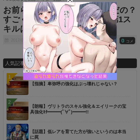
t
お前らマシュに伝承突っ込んだの？
e
すごく躊躇してるんだが…⇛第1ス
キルは迷う必要ないだろ
0
2017/07/23
コメ
人気記事ランキング
【指摘】卑弥呼の強化はぶっ壊れじゃない？
【朗報】ヴリトラのスキル強化＆エイリークの宝
具強化ｷﾀ━━━(ﾟ∀ﾟ)━━━!!
【話題】低レアを育てた方が強いというのは本当
に罠