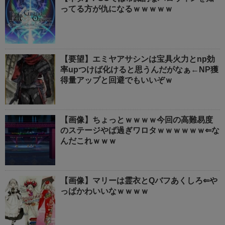
ってる方が仇になるｗｗｗｗｗ
【要望】エミヤアサシンは宝具火力とnp効
率upつけば化けると思うんだがなぁ←NP獲
得量アップと回避でもいいぞｗ
【画像】ちょっとｗｗｗｗ今回の高難易度
のステージやば過ぎワロタｗｗｗｗｗｗ⇐な
んだこれｗｗｗ
【画像】マリーは霊衣とQバフあくしろ⇐や
っぱかわいいなｗｗｗｗ