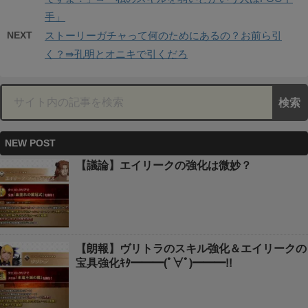
手」
NEXT
ストーリーガチャって何のためにあるの？お前ら引
く？⇛孔明とオニキで引くだろ
NEW POST
【議論】エイリークの強化は微妙？
【朗報】ヴリトラのスキル強化＆エイリークの
宝具強化ｷﾀ━━━(ﾟ∀ﾟ)━━━!!