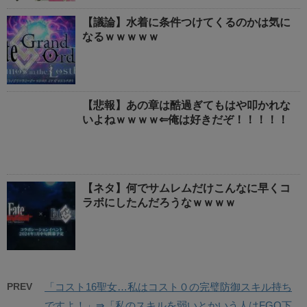
【議論】水着に条件つけてくるのかは気に
なるｗｗｗｗｗ
【悲報】あの章は酷過ぎてもはや叩かれな
いよねｗｗｗｗ⇐俺は好きだぞ！！！！！
【ネタ】何でサムレムだけこんなに早くコ
ラボにしたんだろうなｗｗｗｗ
PREV
「コスト16聖女…私はコスト０の完璧防御スキル持ち
ですよ！」⇛「私のスキルを弱いとかいう人はFGO下