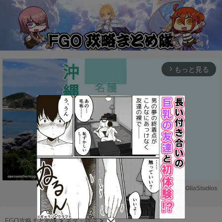
もっと見る
arrow_forward_ios
Powered by 
GliaStudios
M
u
FGO攻略まとめ隊
>
ネタ・雑談
>