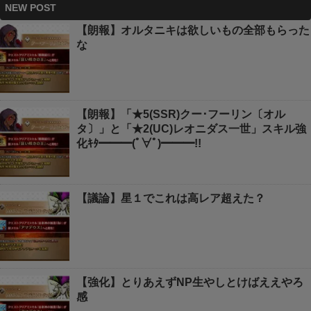
NEW POST
【朗報】オルタニキは欲しいもの全部もらった
な
【朗報】「★5(SSR)クー･フーリン〔オル
タ〕」と「★2(UC)レオニダス一世」スキル強
化ｷﾀ━━━(ﾟ∀ﾟ)━━━!!
【議論】星１でこれは高レア超えた？
【強化】とりあえずNP生やしとけばええやろ
感