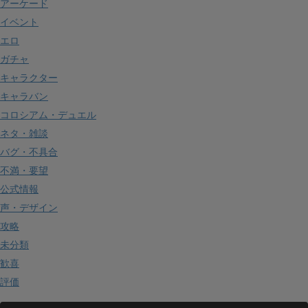
アーケード
イベント
エロ
ガチャ
キャラクター
キャラバン
コロシアム・デュエル
ネタ・雑談
バグ・不具合
不満・要望
公式情報
声・デザイン
攻略
未分類
歓喜
評価