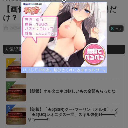
t
【画像】もう残ってるのって男だ
e
け？
8
2025/05/08
コメ
人気記事ランキング
【議論】星１でこれは高レア超えた？
【朗報】オルタニキは欲しいもの全部もらったな
【朗報】「★5(SSR)クー･フーリン〔オルタ〕」と
「★2(UC)レオニダス一世」スキル強化ｷﾀ━━━(ﾟ
∀ﾟ)━━━!!