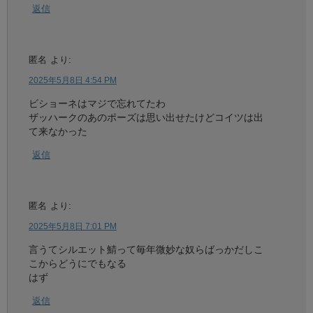
返信
匿名
より:
2025年5月8日 4:54 PM
ビショーネはマジで忘れてたわ
ザッハークのあのポーズは思い出せたけどコイツは出
て来なかった
返信
匿名
より:
2025年5月8日 7:01 PM
言うてシルエット鯖って毎年微妙な奴らばっかだしこ
こからどうにでもなる
はず
返信