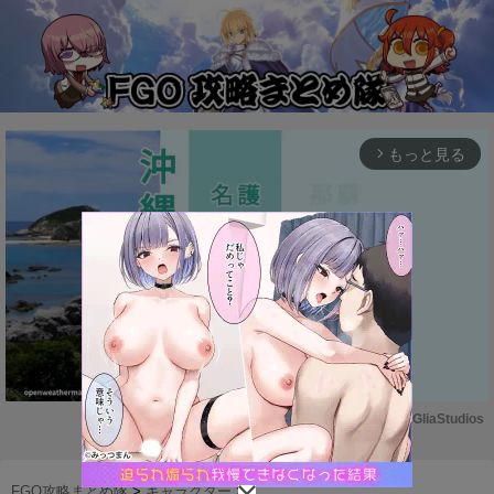
もっと見る
arrow_forward_ios
Powered by 
GliaStudios
M
u
FGO攻略まとめ隊
>
キャラクター
>