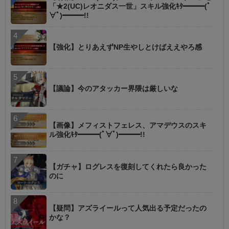
「★2(UC)レオニダス一世」スキル強化ｷﾀ━━━(ﾟ
∀ﾟ)━━━!!
【強化】とりあえずNP生やしとけばええやろ感
【議論】今のアタッカー界隈は厳しいな
【画像】メフィストフェレス、アマデウスのスキ
ル強化ｷﾀ━━━(ﾟ∀ﾟ)━━━!!
【ガチャ】ログレスを復刻してくれたら良かった
のに
【疑問】アズライールって人気出る予定だったの
かな？