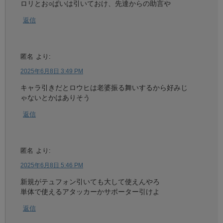
ロリとお○ぱいは引いておけ、先達からの助言や
返信
匿名
より:
2025年6月8日 3:49 PM
キャラ引きだとロウヒは老婆振る舞いするから好みじ
ゃないとかはありそう
返信
匿名
より:
2025年6月8日 5:46 PM
新規がテュフォン引いても大して使えんやろ
単体で使えるアタッカーかサポーター引けよ
返信