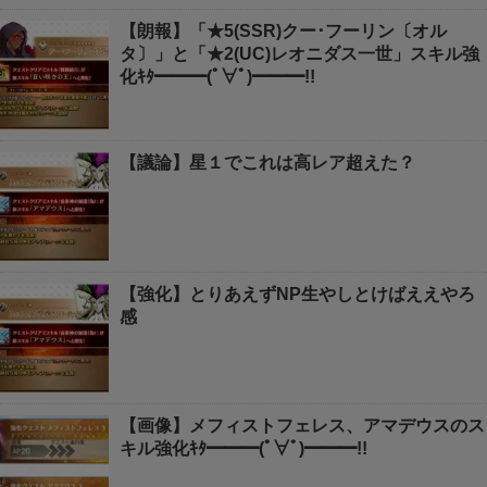
【朗報】「★5(SSR)クー･フーリン〔オル
タ〕」と「★2(UC)レオニダス一世」スキル強
化ｷﾀ━━━(ﾟ∀ﾟ)━━━!!
【議論】星１でこれは高レア超えた？
【強化】とりあえずNP生やしとけばええやろ
感
【画像】メフィストフェレス、アマデウスのス
キル強化ｷﾀ━━━(ﾟ∀ﾟ)━━━!!