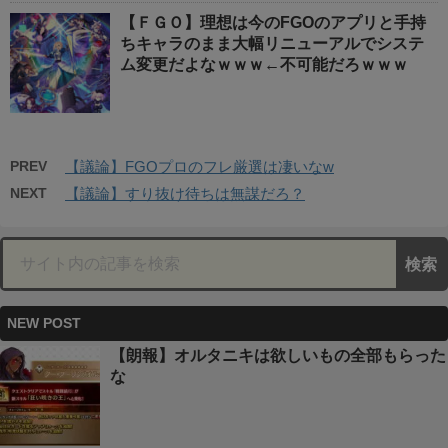
【ＦＧＯ】理想は今のFGOのアプリと手持
ちキャラのまま大幅リニューアルでシステ
ム変更だよなｗｗｗ←不可能だろｗｗｗ
PREV
【議論】FGOプロのフレ厳選は凄いなw
NEXT
【議論】すり抜け待ちは無謀だろ？
NEW POST
【朗報】オルタニキは欲しいもの全部もらった
な