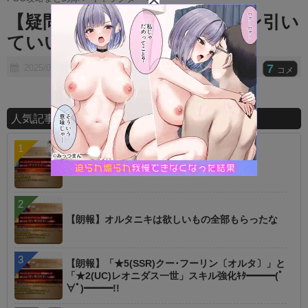
t
【疑問】新規だけどテュフォン引い
e
ていい？
7
2025/06/08
コメ
人気記事ランキング
【議論】星１でこれは高レア超えた？
【朗報】オルタニキは欲しいもの全部もらったな
【朗報】「★5(SSR)クー･フーリン〔オルタ〕」と
「★2(UC)レオニダス一世」スキル強化ｷﾀ━━━(ﾟ
∀ﾟ)━━━!!