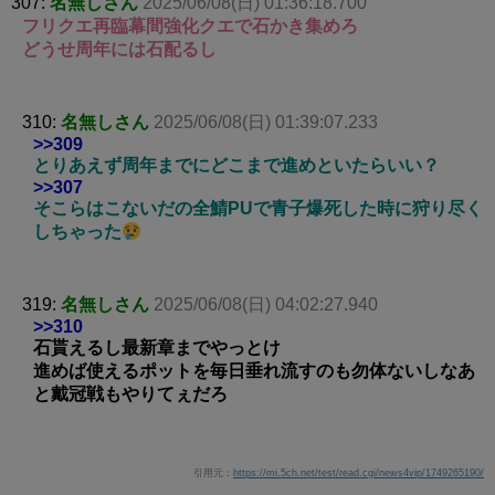
307:
名無しさん
2025/06/08(日) 01:36:18.700
フリクエ再臨幕間強化クエで石かき集めろ
どうせ周年には石配るし
310:
名無しさん
2025/06/08(日) 01:39:07.233
>>309
とりあえず周年までにどこまで進めといたらいい？
>>307
そこらはこないだの全鯖PUで青子爆死した時に狩り尽く
しちゃった
319:
名無しさん
2025/06/08(日) 04:02:27.940
>>310
石貰えるし最新章までやっとけ
進めば使えるポットを毎日垂れ流すのも勿体ないしなあ
と戴冠戦もやりてぇだろ
引用元：
https://mi.5ch.net/test/read.cgi/news4vip/1749265190/