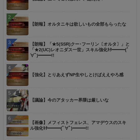
【朗報】オルタニキは欲しいもの全部もらったな
【朗報】「★5(SSR)クー･フーリン〔オルタ〕」と
「★2(UC)レオニダス一世」スキル強化ｷﾀ━━━(ﾟ
∀ﾟ)━━━!!
【強化】とりあえずNP生やしとけばええやろ感
【議論】今のアタッカー界隈は厳しいな
【画像】メフィストフェレス、アマデウスのスキ
ル強化ｷﾀ━━━(ﾟ∀ﾟ)━━━!!