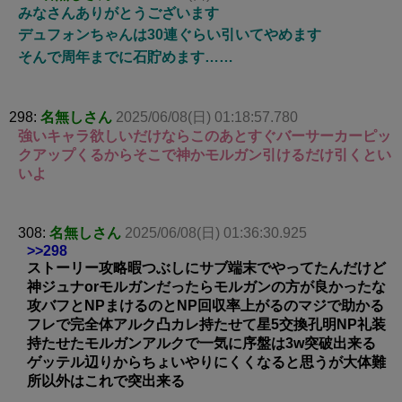
みなさんありがとうございます
デュフォンちゃんは30連ぐらい引いてやめます
そんで周年までに石貯めます……
298:
名無しさん
2025/06/08(日) 01:18:57.780
強いキャラ欲しいだけならこのあとすぐバーサーカーピッ
クアップくるからそこで神かモルガン引けるだけ引くとい
いよ
308:
名無しさん
2025/06/08(日) 01:36:30.925
>>298
ストーリー攻略暇つぶしにサブ端末でやってたんだけど
神ジュナorモルガンだったらモルガンの方が良かったな
攻バフとNPまけるのとNP回収率上がるのマジで助かる
フレで完全体アルク凸カレ持たせて星5交換孔明NP礼装
持たせたモルガンアルクで一気に序盤は3w突破出来る
ゲッテル辺りからちょいやりにくくなると思うが大体難
所以外はこれで突出来る