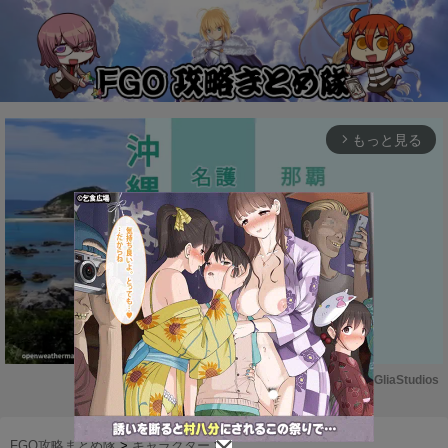
もっと見る
arrow_forward_ios
Powered by 
GliaStudios
M
u
FGO攻略まとめ隊
>
キャラクター
>