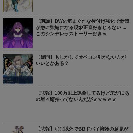
【議論】DWの気まぐれな後付け強化で弱鯖
が急に強鯖になる現象正直好きじゃない ←
このシンデレラストーリー好きｗ
【疑問】もしかしてオベロン引かない方が
いいとかある？
【悲報】100万以上課金してるけど未だにあ
の星４鯖持ってないんだがｗｗｗｗｗ
【悲報】〇〇以外でBBドバイ擁護の意見が