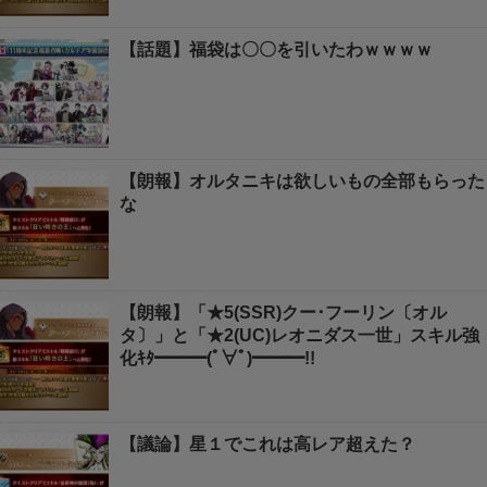
【話題】福袋は〇〇を引いたわｗｗｗｗ
【朗報】オルタニキは欲しいもの全部もらった
な
【朗報】「★5(SSR)クー･フーリン〔オル
タ〕」と「★2(UC)レオニダス一世」スキル強
化ｷﾀ━━━(ﾟ∀ﾟ)━━━!!
【議論】星１でこれは高レア超えた？