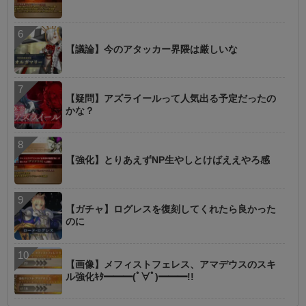
【議論】今のアタッカー界隈は厳しいな
【疑問】アズライールって人気出る予定だったの
かな？
【強化】とりあえずNP生やしとけばええやろ感
【ガチャ】ログレスを復刻してくれたら良かった
のに
【画像】メフィストフェレス、アマデウスのスキ
ル強化ｷﾀ━━━(ﾟ∀ﾟ)━━━!!