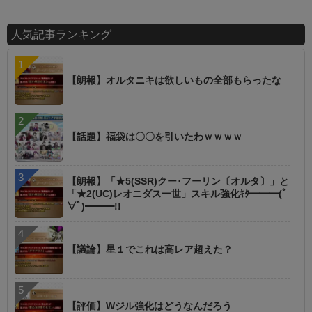
人気記事ランキング
【朗報】オルタニキは欲しいもの全部もらったな
【話題】福袋は〇〇を引いたわｗｗｗｗ
【朗報】「★5(SSR)クー･フーリン〔オルタ〕」と
「★2(UC)レオニダス一世」スキル強化ｷﾀ━━━(ﾟ
∀ﾟ)━━━!!
【議論】星１でこれは高レア超えた？
【評価】Wジル強化はどうなんだろう