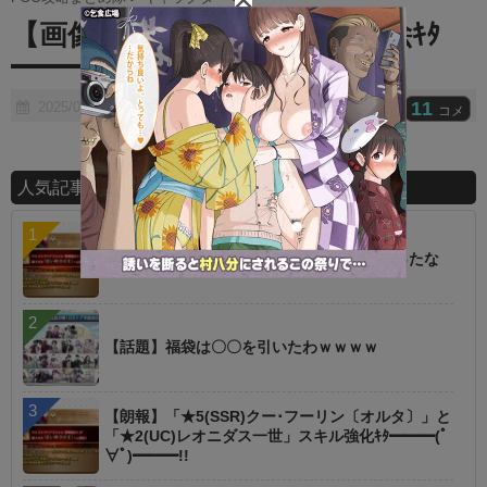
t
【画像】テュフォン最終再臨絵ｷﾀ
e
━━━(ﾟ∀ﾟ)━━━!!!!!
11
2025/06/09
コメ
人気記事ランキング
【朗報】オルタニキは欲しいもの全部もらったな
【話題】福袋は〇〇を引いたわｗｗｗｗ
【朗報】「★5(SSR)クー･フーリン〔オルタ〕」と
「★2(UC)レオニダス一世」スキル強化ｷﾀ━━━(ﾟ
∀ﾟ)━━━!!