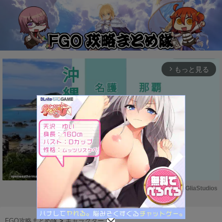
もっと見る
arrow_forward_ios
Powered by 
GliaStudios
M
u
FGO攻略まとめ隊
>
キャラクター
>