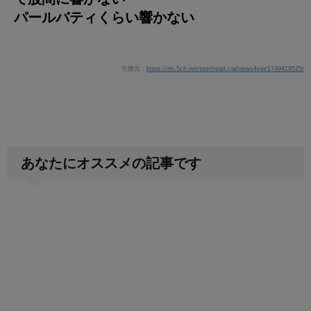
パールバティくらい響かない
引用元：
https://mi.5ch.net/test/read.cgi/news4vip/1749419525/
あなたにオススメの記事です