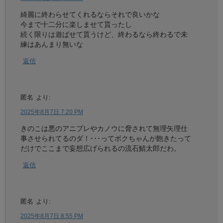
綺麗に終わらせてくれるならそれで良いかな
今まで十二分に楽しませて貰ったし
続く限りは遊ばせて貰うけど、終わるなら終わるで未
練はあんまり無いな
返信
匿名
より:
2025年8月7日 7:20 PM
きのこは悪のアニプレやカノウに脅されて無理矢理仕
事させられてるのダ！･･･ってボクちゃんが飽きたって
だけでここまで妄想広げられるの流石鯖太郎だわ。
返信
匿名
より:
2025年8月7日 8:55 PM