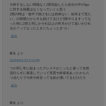
サ終するしない関係なく2部完結したら自分の中のfgo
に対する熱量はなくなっていくと思う
2部の時は「途中で抜けるには勿体ない、結末まで見た
い」の段階だから今も続けてるけど3部やりますってな
った時に2部と同じかそれ以上の年月かけて追いかけれ
るか？ってなったときにちょっときつい
返信
匿名
より:
2025年8月7日 9:14 PM
つか同じ年に始まったデレステがこっちと違って全然
流行らずに衰退していって実質サ終発表あったから八
つ当たりでサ終サ終言ってる奴が湧いてるだけだろ
返信
匿名
より: