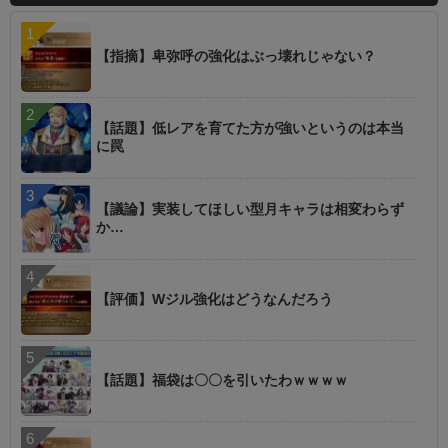
【指摘】卑弥呼の強化はぶっ壊れじゃない？
【話題】低レアを育てた方が強いというのは本当
に罠
【議論】実装してほしい型月キャラは相変わらず
か…
【評価】Wジル強化はどうなんだろう
【話題】福袋は〇〇を引いたわｗｗｗｗ