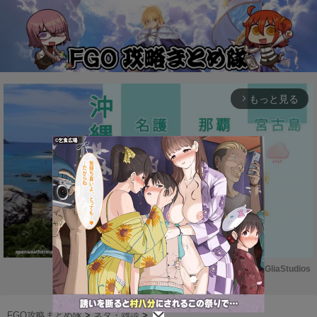
もっと見る
arrow_forward_ios
Powered by 
GliaStudios
M
u
FGO攻略まとめ隊
>
ネタ・雑談
>