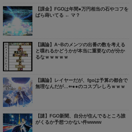
【課金】FGOは年間●万円相当の石やコフを
ばら蒔いてる ← マ？
【議論】A~Bのメンツの出番の数を考える
と喋れるかどうかが本当に重要なのが分か
るなｗｗｗｗｗ
【議論】レイヤーだが、fgoは予算の都合で
無理なんだが…⇐●●のコスプレしろｗｗｗ
【謎】FGO新聞、自分が住んでるところ誰
がくるか予想つかない件wwww