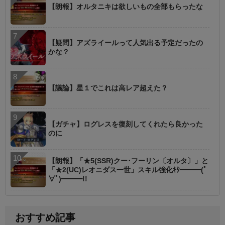
【朗報】オルタニキは欲しいもの全部もらったな
【疑問】アズライールって人気出る予定だったの
かな？
【議論】星１でこれは高レア超えた？
【ガチャ】ログレスを復刻してくれたら良かった
のに
【朗報】「★5(SSR)クー･フーリン〔オルタ〕」と
「★2(UC)レオニダス一世」スキル強化ｷﾀ━━━(ﾟ
∀ﾟ)━━━!!
おすすめ記事