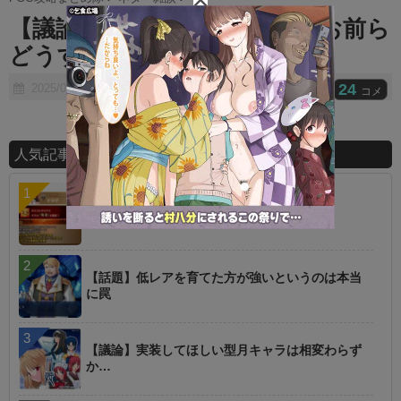
t
【議論】実際FGOサ終したらお前ら
e
どうするの？
24
2025/08/07
コメ
人気記事ランキング
【指摘】卑弥呼の強化はぶっ壊れじゃない？
【話題】低レアを育てた方が強いというのは本当
に罠
【議論】実装してほしい型月キャラは相変わらず
か…