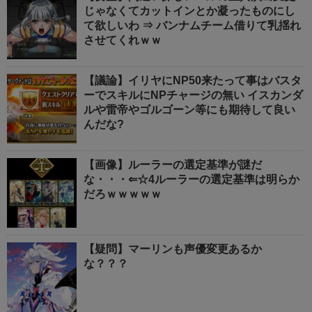
じゃなくてカットインとか凝ったものにし
て欲しいわ ⇒ バンナムチーム借りて乳揺れ
させてくれｗｗ
【議論】イリヤにNP50来たって事はバスタ
ーでスキルにNPチャージの無い イスカンダ
ルや雷帝やゴルゴーン等にも期待して良い
んだな?
【画像】ルーラーの選定基準が謎だ
な・・・⇐☆4ルーラーの選定基準は明らか
だろｗｗｗｗｗ
【疑問】マーリンも声優変更あるか
な？？？