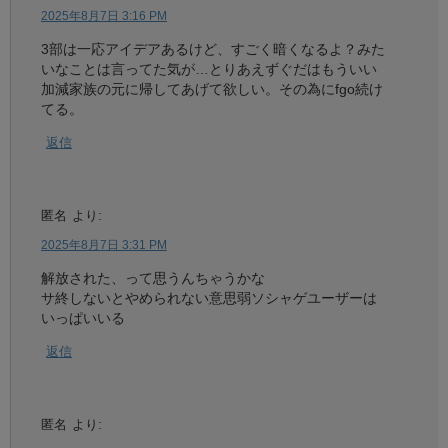
2025年8月7日 3:16 PM
3部は一応アイデアあるけど、すごく暗くなるよ？みた
いなことは言ってた気が…とりあえずぐだはもういい
加減家族の元に帰してあげて欲しい。その為にfgo続け
てる。
返信
匿名
より:
2025年8月7日 3:31 PM
解放された、って思うんちゃうかな
サ終しないとやめられない意思弱ソシャゲユーザーは
いっぱいいる
返信
匿名
より: