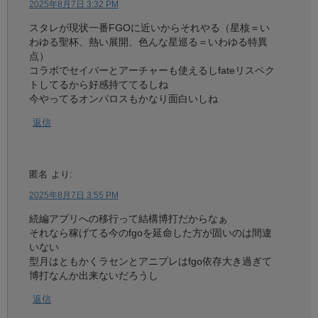
2025年8月7日 3:32 PM
スタレが現状一番FGOに近いからそれやる（星核＝い
わゆる聖杯、熱い展開、色んな星巡る＝いわゆる特異
点）
コラボでセイバーとアーチャーも使えるしfateリスペク
トしてるから好感持ててるしね
今やってるオンパロスもかなり面白いしね
返信
匿名
より:
2025年8月7日 3:55 PM
続編アプリへの移行って結構博打だからなぁ
それなら稼げてる今のfgoを延命した方が固いのは間違
いない
型月はともかくラセンとアニプレはfgo依存大き過ぎて
博打なんか出来ないだろうし
返信