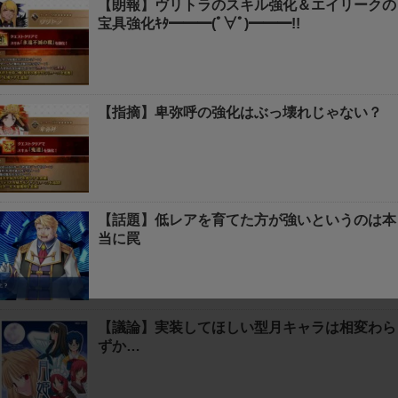
【朗報】ヴリトラのスキル強化＆エイリークの
宝具強化ｷﾀ━━━(ﾟ∀ﾟ)━━━!!
【指摘】卑弥呼の強化はぶっ壊れじゃない？
【話題】低レアを育てた方が強いというのは本
当に罠
【議論】実装してほしい型月キャラは相変わら
ずか…