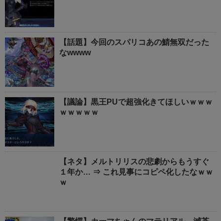
【話題】今回のスパリコあの鯖無双だった
なwwww
【議論】黒王PUで超強化きてほしいｗｗｗ
ｗｗｗｗｗ
【ネタ】メルトリリスの悲劇からもうすぐ
１年か… ⇒ これ見事にコピペ化したなｗｗ
ｗ