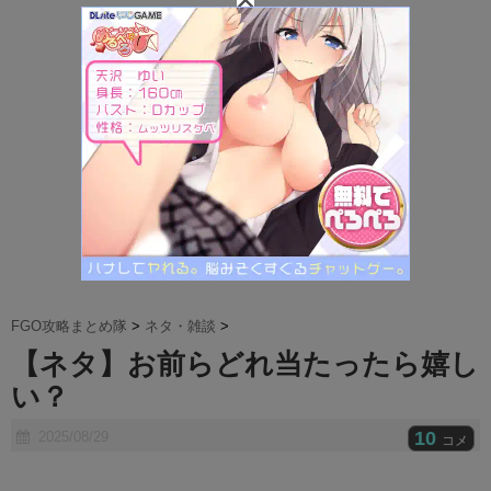
t
e
FGO攻略まとめ隊
>
ネタ・雑談
>
【ネタ】お前らどれ当たったら嬉し
い？
10
2025/08/29
コメ