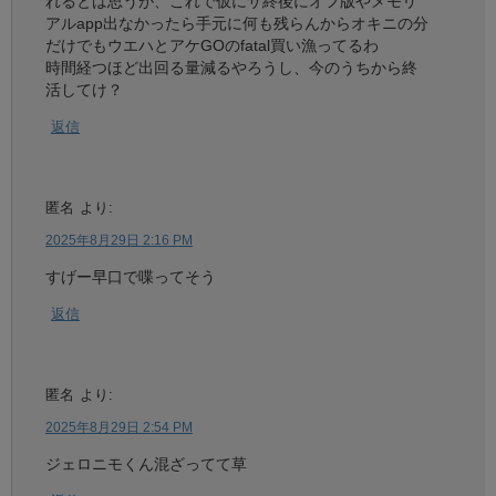
れるとは思うが、これで仮にサ終後にオフ版やメモリ
アルapp出なかったら手元に何も残らんからオキニの分
だけでもウエハとアケGOのfatal買い漁ってるわ
時間経つほど出回る量減るやろうし、今のうちから終
活してけ？
返信
匿名
より:
2025年8月29日 2:16 PM
すげー早口で喋ってそう
返信
匿名
より:
2025年8月29日 2:54 PM
ジェロニモくん混ざってて草