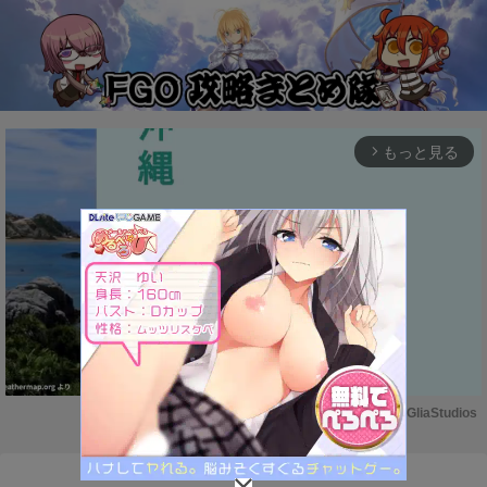
もっと見る
arrow_forward_ios
Powered by 
GliaStudios
M
u