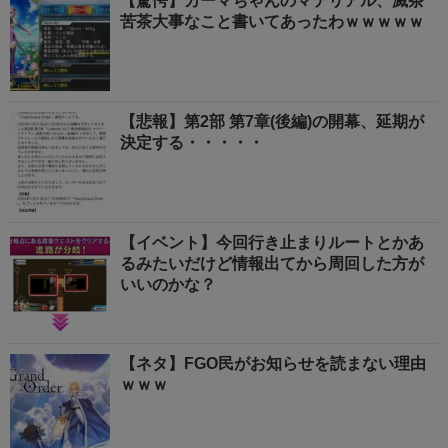
【驚愕】カーマちゃんのマテリアル、滅茶
苦茶大事なこと書いてあったわｗｗｗｗｗ
【悲報】第2部 第7章(後編)の開幕、延期が
決定する・・・・・
【イベント】今回行き止まりルートとかあ
るみたいだけど情報出てから周回した方が
いいのかな？
【ネタ】FGO民がお知らせを読まない理由
ｗｗｗ