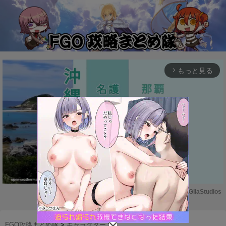
もっと見る
arrow_forward_ios
Powered by 
GliaStudios
M
u
FGO攻略まとめ隊
>
キャラクター
>