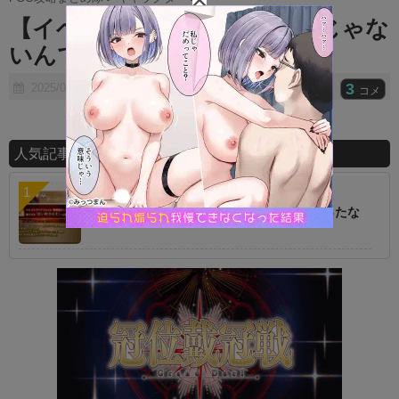
t
【イベント】バサカの周回楽じゃな
e
いんですけどｗｗ
3
2025/09/19
コメ
人気記事ランキング
【朗報】オルタニキは欲しいもの全部もらったな