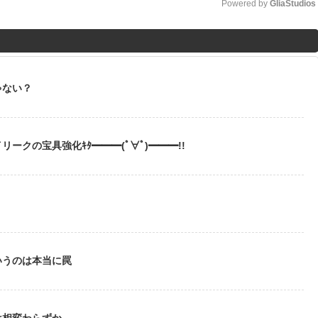
Powered by 
GliaStudios
M
u
t
ゃない？
e
ークの宝具強化ｷﾀ━━━(ﾟ∀ﾟ)━━━!!
いうのは本当に罠
は相変わらずか…