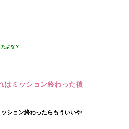
6
6
てたよな？
3
それはミッション終わった後
2
ミッション終わったらもういいや