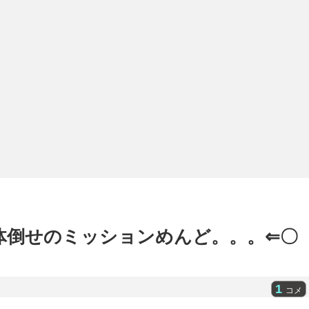
0体倒せのミッションめんど。。。⇐〇
1
コメ