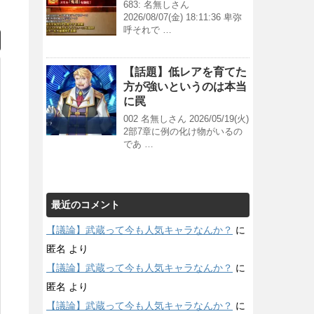
683: 名無しさん
2026/08/07(金) 18:11:36 卑弥
呼それで …
【話題】低レアを育てた
方が強いというのは本当
に罠
002 名無しさん 2026/05/19(火)
2部7章に例の化け物がいるの
であ …
最近のコメント
【議論】武蔵って今も人気キャラなんか？
に
匿名
より
【議論】武蔵って今も人気キャラなんか？
に
匿名
より
【議論】武蔵って今も人気キャラなんか？
に