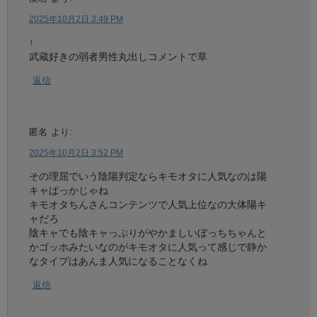
2025年10月2日 3:49 PM
↑
武蔵好きの弱者男性丸出しコメントで草
返信
匿名
より:
2025年10月2日 3:52 PM
その理屈でいう陰陽判定ならキモオタに人気なのは陽
キャばっかじゃね
キモオタちんさんコンテンツで人気上位なの大体陽キ
ャだろ
陰キャでも陰キャっぷりがやかましいぼっちちゃんと
かゴッホみたいなのがキモオタに人気って感じで静か
なタイプはあんま人気になることなくね
返信