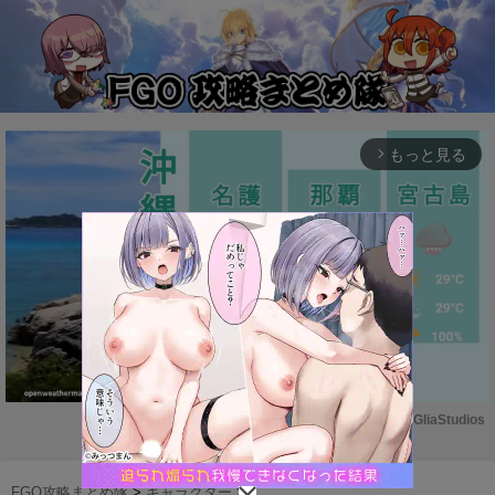
もっと見る
arrow_forward_ios
Powered by 
GliaStudios
M
u
FGO攻略まとめ隊
>
キャラクター
>