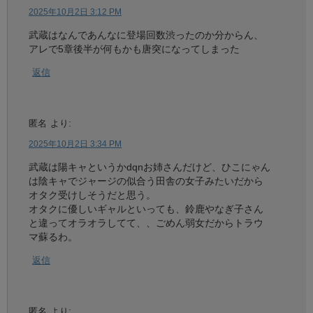
2025年10月2日 3:12 PM
武蔵はなんであんなに登場回数渋ったのか分からん、
アレで5章後半が何もかも唐突になってしまった
返信
匿名
より:
2025年10月2日 3:34 PM
武蔵は陽キャというかdqnお姉さんだけど、ひこにゃん
は陰キャでジャージの似合う田舎の女子みたいだから
オタク受けしそうだと思う。
オタクに優しいギャルといっても、鈴鹿やなぎ子さん
と違ってオラオラしてて、、ごめん弱女だからトラウ
マ蘇るわ。
返信
匿名
より: