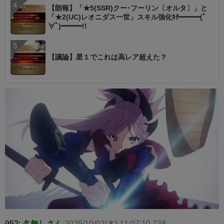
【朗報】「★5(SSR)クー･フーリン〔オルタ〕」と
「★2(UC)レオニダス一世」スキル強化ｷﾀ━━━(ﾟ
∀ﾟ)━━━!!
【議論】星１でこれは高レア超えた？
952:
名無しさん
2025/10/02(木) 11:07:10.738