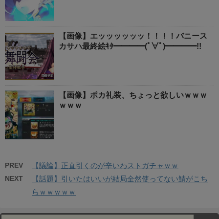
【画像】エッッッッッッ！！！！バニース
カサハ最終絵ｷﾀ━━━━(ﾟ∀ﾟ)━━━━!!
【画像】ポカ礼装、ちょっと欲しいｗｗｗ
ｗｗｗ
PREV
【議論】正直引くのが辛いわストガチャｗｗ
NEXT
【話題】引いたはいいが結局全然使ってない鯖がこち
らｗｗｗｗｗ