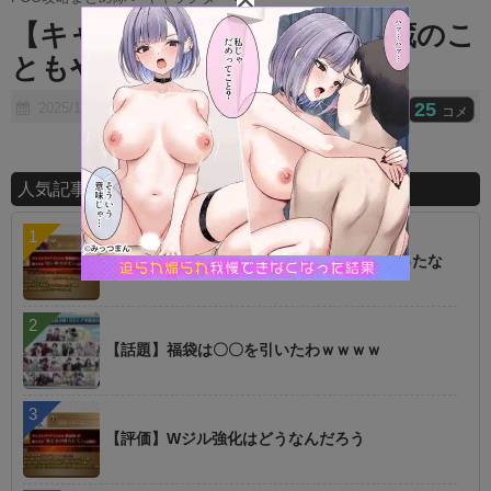
t
【キャラ】剣心好きな人は武蔵のこ
e
ともやっぱり好きなの？
25
2025/10/02
コメ
人気記事ランキング
【朗報】オルタニキは欲しいもの全部もらったな
【話題】福袋は〇〇を引いたわｗｗｗｗ
【評価】Wジル強化はどうなんだろう