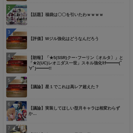
【話題】福袋は〇〇を引いたわｗｗｗｗ
【評価】Wジル強化はどうなんだろう
【朗報】「★5(SSR)クー･フーリン〔オルタ〕」と
「★2(UC)レオニダス一世」スキル強化ｷﾀ━━━(ﾟ
∀ﾟ)━━━!!
【議論】星１でこれは高レア超えた？
【議論】実装してほしい型月キャラは相変わらず
か…