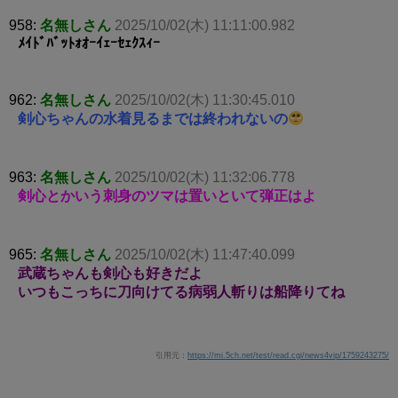
958:
名無しさん
2025/10/02(木) 11:11:00.982
ﾒｲﾄﾞﾊﾞｯﾄｫｵｰｲｪｰｾｪｸｽｨｰ
962:
名無しさん
2025/10/02(木) 11:30:45.010
剣心ちゃんの水着見るまでは終われないの
963:
名無しさん
2025/10/02(木) 11:32:06.778
剣心とかいう刺身のツマは置いといて弾正はよ
965:
名無しさん
2025/10/02(木) 11:47:40.099
武蔵ちゃんも剣心も好きだよ
いつもこっちに刀向けてる病弱人斬りは船降りてね
引用元：
https://mi.5ch.net/test/read.cgi/news4vip/1759243275/