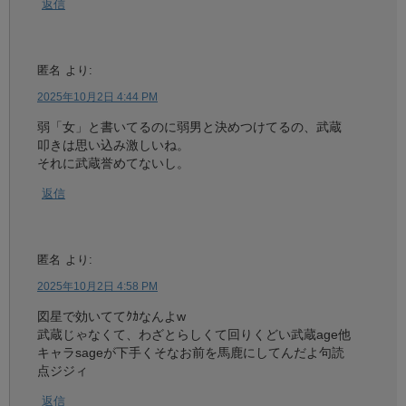
返信
匿名
より:
2025年10月2日 4:44 PM
弱「女」と書いてるのに弱男と決めつけてるの、武蔵
叩きは思い込み激しいね。
それに武蔵誉めてないし。
返信
匿名
より:
2025年10月2日 4:58 PM
図星で効いててｸｶなんよw
武蔵じゃなくて、わざとらしくて回りくどい武蔵age他
キャラsageが下手くそなお前を馬鹿にしてんだよ句読
点ジジィ
返信