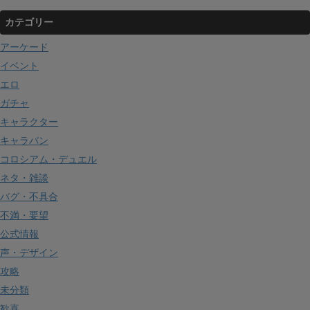
カテゴリー
アーケード
イベント
エロ
ガチャ
キャラクター
キャラバン
コロシアム・デュエル
ネタ・雑談
バグ・不具合
不満・要望
公式情報
声・デザイン
攻略
未分類
歓喜