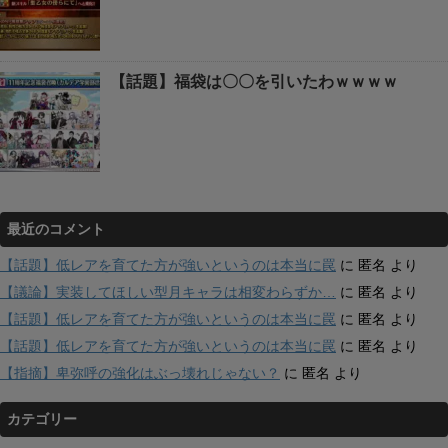
【話題】福袋は〇〇を引いたわｗｗｗｗ
最近のコメント
【話題】低レアを育てた方が強いというのは本当に罠
に
匿名
より
【議論】実装してほしい型月キャラは相変わらずか…
に
匿名
より
【話題】低レアを育てた方が強いというのは本当に罠
に
匿名
より
【話題】低レアを育てた方が強いというのは本当に罠
に
匿名
より
【指摘】卑弥呼の強化はぶっ壊れじゃない？
に
匿名
より
カテゴリー