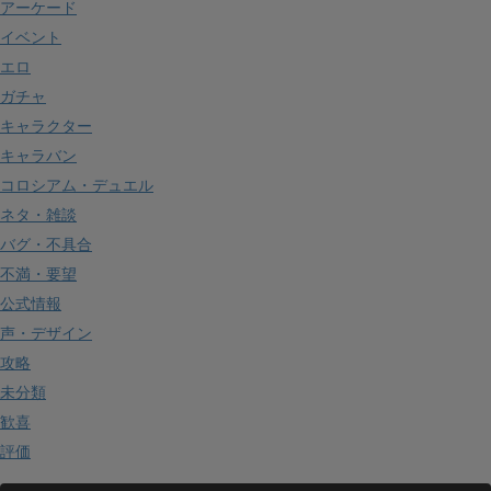
アーケード
イベント
エロ
ガチャ
キャラクター
キャラバン
コロシアム・デュエル
ネタ・雑談
バグ・不具合
不満・要望
公式情報
声・デザイン
攻略
未分類
歓喜
評価