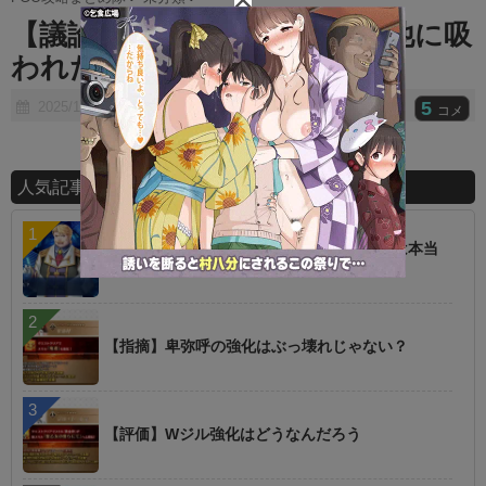
t
【議論】もしかしてリソース他に吸
e
われたのか…？
5
2025/10/07
コメ
人気記事ランキング
【話題】低レアを育てた方が強いというのは本当
に罠
【指摘】卑弥呼の強化はぶっ壊れじゃない？
【評価】Wジル強化はどうなんだろう