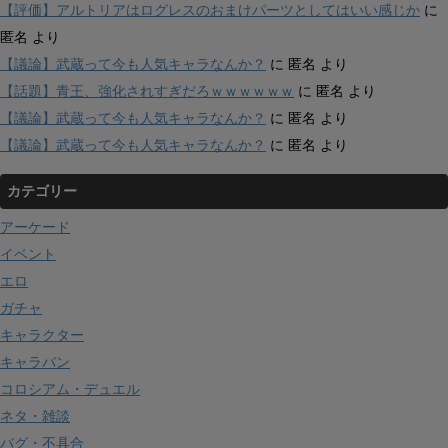
【評価】アルトリアはログレスのおまけパーツとしてはいい感じか
に
匿名
より
【議論】武蔵って今も人気キャラなんか？
に
匿名
より
【話題】青王、強化されすぎだろｗｗｗｗｗｗ
に
匿名
より
【議論】武蔵って今も人気キャラなんか？
に
匿名
より
【議論】武蔵って今も人気キャラなんか？
に
匿名
より
カテゴリー
アーケード
イベント
エロ
ガチャ
キャラクター
キャラバン
コロシアム・デュエル
ネタ・雑談
バグ・不具合