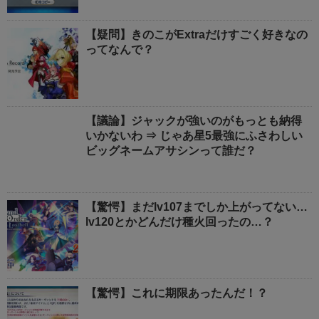
【疑問】きのこがExtraだけすごく好きなの
ってなんで？
【議論】ジャックが強いのがもっとも納得
いかないわ ⇒ じゃあ星5最強にふさわしい
ビッグネームアサシンって誰だ？
【驚愕】まだlv107までしか上がってない…
lv120とかどんだけ種火回ったの…？
【驚愕】これに期限あったんだ！？