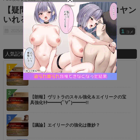
t
【疑問】カーマなのになんでコヤン
e
いれるん？
1
2025/10/17
コメ
人気記事ランキング
【指摘】卑弥呼の強化はぶっ壊れじゃない？
【朗報】ヴリトラのスキル強化＆エイリークの宝
具強化ｷﾀ━━━(ﾟ∀ﾟ)━━━!!
【議論】エイリークの強化は微妙？