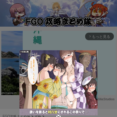
もっと見る
arrow_forward_ios
Powered by 
GliaStudios
M
u
FGO攻略まとめ隊
>
攻略
>