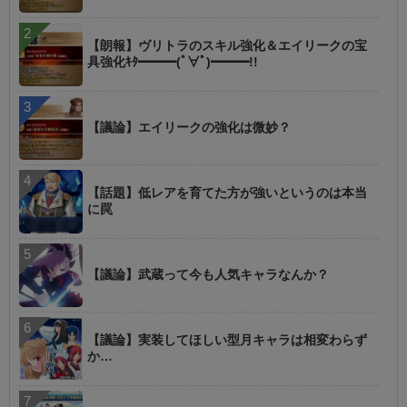
【朗報】ヴリトラのスキル強化＆エイリークの宝
具強化ｷﾀ━━━(ﾟ∀ﾟ)━━━!!
【議論】エイリークの強化は微妙？
【話題】低レアを育てた方が強いというのは本当
に罠
【議論】武蔵って今も人気キャラなんか？
【議論】実装してほしい型月キャラは相変わらず
か…