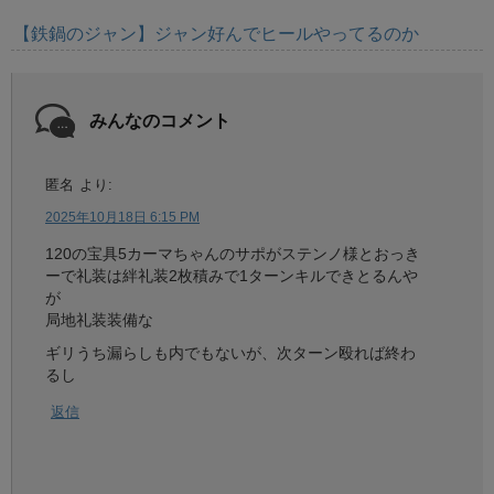
【鉄鍋のジャン】ジャン好んでヒールやってるのか
みんなのコメント
匿名
より:
2025年10月18日 6:15 PM
120の宝具5カーマちゃんのサポがステンノ様とおっき
ーで礼装は絆礼装2枚積みで1ターンキルできとるんや
が
局地礼装装備な
ギリうち漏らしも内でもないが、次ターン殴れば終わ
るし
返信