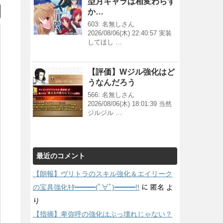
型月キャラは相変わらず
か…
603: 名無しさん
2026/08/06(木) 22:40:57 実装
してほし …
【評価】Wジル強化はど
うなんだろう
566: 名無しさん
2026/08/06(木) 18:01:39 当然
ジルジル …
最近のコメント
【朗報】ヴリトラのスキル強化＆エイリーク
の宝具強化ｷﾀ━━━(ﾟ∀ﾟ)━━━!!
に
匿名
よ
り
【指摘】卑弥呼の強化はぶっ壊れじゃない？