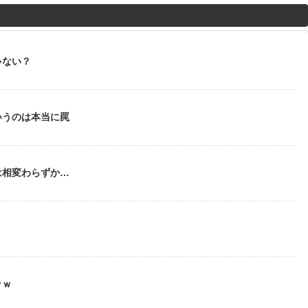
M
u
t
ゃない？
e
いうのは本当に罠
は相変わらずか…
う
ｗｗ