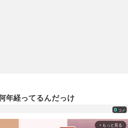
何年経ってるんだっけ
0
コメ
もっと見る
arrow_forward_ios