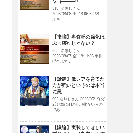
∀ﾟ)━━━!!
818: 名無しさん
2026/08/08(土) 18:06:52.68 エ
ルキ …
【指摘】卑弥呼の強化は
ぶっ壊れじゃない？
683: 名無しさん
2026/08/07(金) 18:11:36 卑弥
呼それで …
【話題】低レアを育てた
方が強いというのは本当
に罠
002 名無しさん 2026/05/19(火)
2部7章に例の化け物がいるの
であ …
【議論】実装してほしい