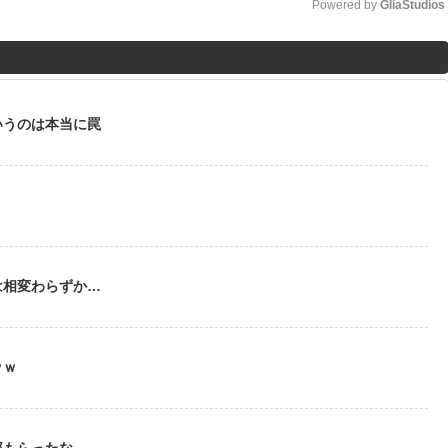
Powered by 
GliaStudios
M
u
t
いうのは本当に罠
e
う
は相変わらずか…
ｗｗ
部もらったな