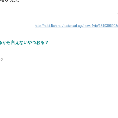
http://hebi.5ch.net/test/read.cgi/news4vip/1519396203
9
るから言えないやつおる？
92
5