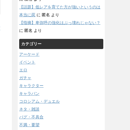
【話題】低レアを育てた方が強いというのは
本当に罠
に
匿名
より
【指摘】卑弥呼の強化はぶっ壊れじゃない？
/
に
匿名
より
カテゴリー
アーケード
イベント
エロ
ガチャ
キャラクター
キャラバン
コロシアム・デュエル
ネタ・雑談
バグ・不具合
不満・要望