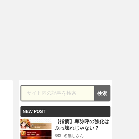
NEW POST
【指摘】卑弥呼の強化は
ぶっ壊れじゃない？
683: 名無しさん