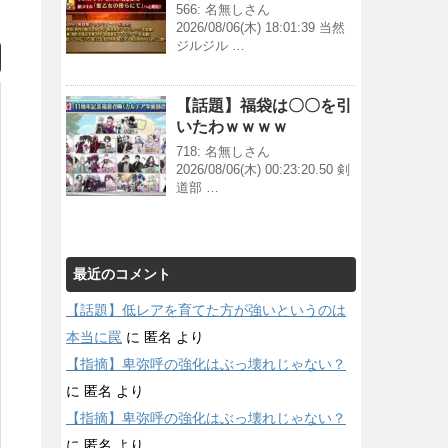
566: 名無しさん
2026/08/06(木) 18:01:39 当然
ジルジル …
【話題】福袋は〇〇を引
いたわｗｗｗｗ
718: 名無しさん
2026/08/06(木) 00:23:20.50 剣
道部 …
最近のコメント
【話題】低レアを育てた方が強いというのは
本当に罠
に
匿名
より
【指摘】卑弥呼の強化はぶっ壊れじゃない？
に
匿名
より
【指摘】卑弥呼の強化はぶっ壊れじゃない？
に
匿名
より