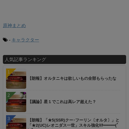
原神まとめ
-
キャラクター
人気記事ランキング
【朗報】オルタニキは欲しいもの全部もらったな
【議論】星１でこれは高レア超えた？
【朗報】「★5(SSR)クー･フーリン〔オルタ〕」と
「★2(UC)レオニダス一世」スキル強化ｷﾀ━━━(ﾟ