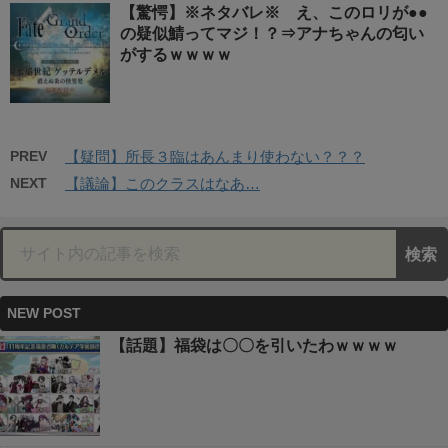
【驚愕】※ネタバレ※ え、このロリが●●
の疑似鯖ってマジ！？⇒アナちゃんの匂い
がするｗｗｗｗ
PREV
【疑問】所長３臨はあんまり使わない？？？
NEXT
【議論】このクラスはなあ…
NEW POST
【話題】福袋は〇〇を引いたわｗｗｗｗ