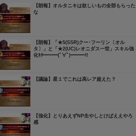
【朗報】オルタニキは欲しいもの全部もらった
な
【朗報】「★5(SSR)クー･フーリン〔オル
タ〕」と「★2(UC)レオニダス一世」スキル強
化ｷﾀ━━━(ﾟ∀ﾟ)━━━!!
【議論】星１でこれは高レア超えた？
【強化】とりあえずNP生やしとけばええやろ
感