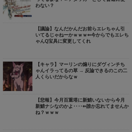
わない？
【議論】なんだかんだお前らエレちゃん引
いてるじゃねーかｗｗｗ⇐今からでもエレち
ゃんQ宝具に変更してくれ
【キャラ】マーリンの煽りにダヴィンチち
ゃんイラってるの草 → 反論できるのこの二
人くらいだからなｗ
【悲報】今月百重塔に新鯖いないから今月
新鯖ナシなのかよ‥‥⇐誰か忘れてませんか
ね？ｗｗｗ