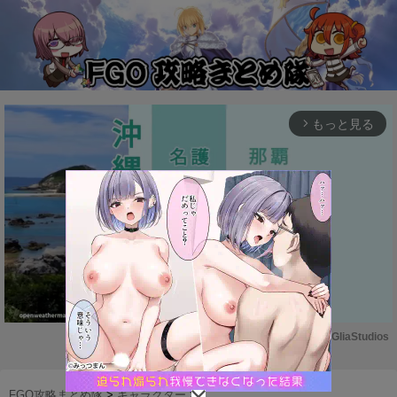
もっと見る
arrow_forward_ios
Powered by 
GliaStudios
M
u
FGO攻略まとめ隊
>
キャラクター
>