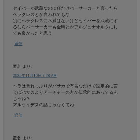
セイバーが武蔵なのに狂だけバーサーカーと言ったら
ヘラクレスとか言われてもな
別にヘラクレスに不満はないけどセイバーを武蔵にす
るならバーサーカーも金時とかアルジュナオルタにし
ても良かったと思う
返信
匿名
より:
2025年11月10日 7:28 AM
ヘラは暴れっぷりがバサカで有名なだけで設定的に言
えばバサカよりアーチャーの方が伝承的にあってるん
じゃね？
アルケイデスの話じゃなくてね
返信
匿名
より: