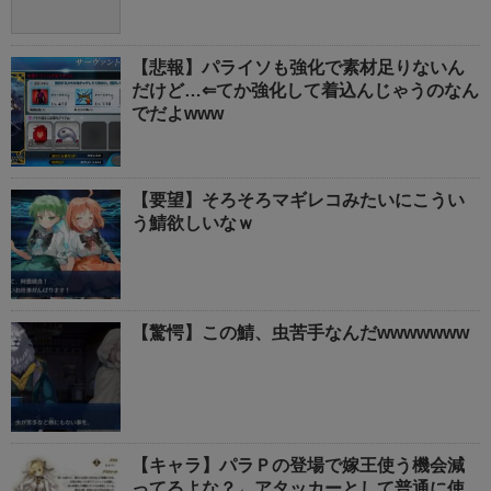
【悲報】パライソも強化で素材足りないん
だけど…⇐てか強化して着込んじゃうのなん
でだよwww
【要望】そろそろマギレコみたいにこうい
う鯖欲しいなｗ
【驚愕】この鯖、虫苦手なんだwwwwwww
【キャラ】パラＰの登場で嫁王使う機会減
ってるよな？←アタッカーとして普通に使