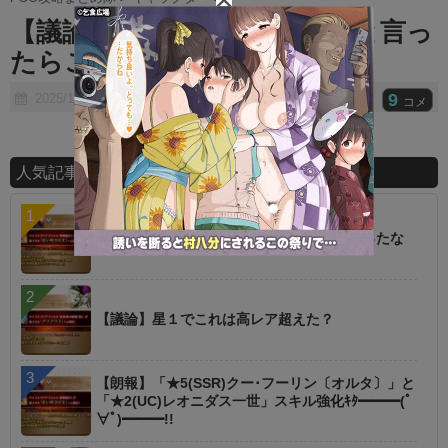
t
【議論】Fateでバーサーカーと言っ
e
たらこの鯖なのに
9
2025/11/10
2025/11/10
コメ
人気記事ランキング
【朗報】オルタニキは欲しいもの全部もらったな
【議論】星１でこれは高レア超えた？
【朗報】「★5(SSR)クー･フーリン〔オルタ〕」と
「★2(UC)レオニダス一世」スキル強化ｷﾀ━━━(ﾟ
∀ﾟ)━━━!!