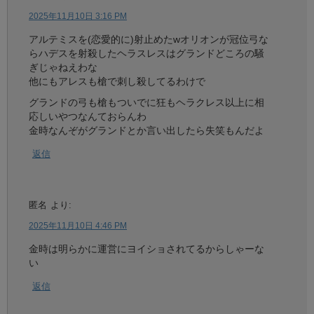
2025年11月10日 3:16 PM
アルテミスを(恋愛的に)射止めたwオリオンが冠位弓な
らハデスを射殺したヘラスレスはグランドどころの騒
ぎじゃねえわな
他にもアレスも槍で刺し殺してるわけで
グランドの弓も槍もついでに狂もヘラクレス以上に相
応しいやつなんておらんわ
金時なんぞがグランドとか言い出したら失笑もんだよ
返信
匿名
より:
2025年11月10日 4:46 PM
金時は明らかに運営にヨイショされてるからしゃーな
い
返信