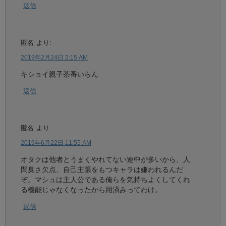
返信
匿名
より:
2019年2月24日 2:15 AM
キショイ親子茶番いらん
返信
匿名
より:
2019年6月22日 11:55 AM
オタクは他者とうまくやれてない連中が多いから、人
間臭さ欠点、自己主張をもつキャラは嫌われるんだ
ぞ。マシュは主人公である俺らを気持ちよくしてくれ
る機能じゃなくなったから用済みってわけ。
返信