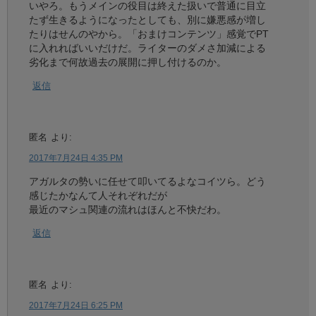
いやろ。もうメインの役目は終えた扱いで普通に目立
たず生きるようになったとしても、別に嫌悪感が増し
たりはせんのやから。「おまけコンテンツ」感覚でPT
に入れればいいだけだ。ライターのダメさ加減による
劣化まで何故過去の展開に押し付けるのか。
返信
匿名
より:
2017年7月24日 4:35 PM
アガルタの勢いに任せて叩いてるよなコイツら。どう
感じたかなんて人それぞれだが
最近のマシュ関連の流れはほんと不快だわ。
返信
匿名
より:
2017年7月24日 6:25 PM