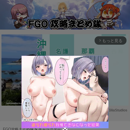
もっと見る
arrow_forward_ios
Powered by 
GliaStudios
M
u
FGO攻略まとめ隊
>
キャラクター
>