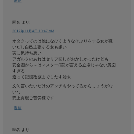
返信
匿名
より:
2017年11月4日 10:47 AM
オタクってのは他になびくようなそぶりをする女が嫌
いだし自己主張する女も嫌い
実に気持ち悪い
アガルタのあれはセリフ回しがおかしかったけども
安全圏から～はマスター(笑)が言える立場じゃない愚図
すぎる
遡って記憶改竄までしだす始末
文句言いたいだけのアンチもやってるからしょうがな
いな
売上貢献ご苦労様です
返信
匿名
より: