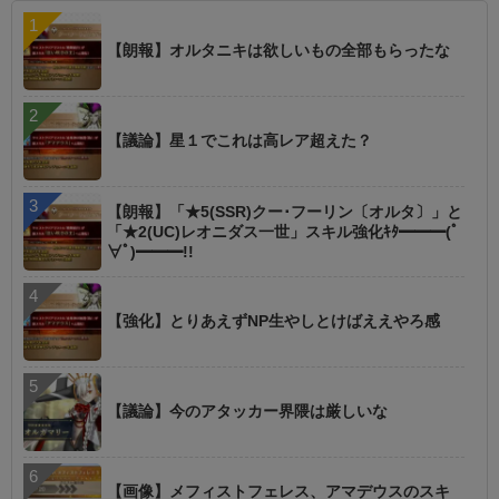
【朗報】オルタニキは欲しいもの全部もらったな
【議論】星１でこれは高レア超えた？
【朗報】「★5(SSR)クー･フーリン〔オルタ〕」と
「★2(UC)レオニダス一世」スキル強化ｷﾀ━━━(ﾟ
∀ﾟ)━━━!!
【強化】とりあえずNP生やしとけばええやろ感
【議論】今のアタッカー界隈は厳しいな
【画像】メフィストフェレス、アマデウスのスキ