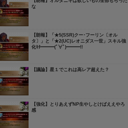
【朗報】オルタニキは欲しいもの全部もらった
な
【朗報】「★5(SSR)クー･フーリン〔オル
タ〕」と「★2(UC)レオニダス一世」スキル強
化ｷﾀ━━━(ﾟ∀ﾟ)━━━!!
【議論】星１でこれは高レア超えた？
【強化】とりあえずNP生やしとけばええやろ
感