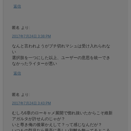
返信
匿名
より:
2017年7月24日 3:38 PM
なんと言われようがブチ切れマシュは受け入れられな
い
選択肢を一つにした以上、ユーザーの意思を統一でき
なかったライターが悪い
返信
匿名
より:
2017年7月24日 3:43 PM
むしろ6章のローキャメ展開で惚れ抜いたからこそ維新
アガルタが許せんのじゃが？
いと尊き俺の後輩かえして？って感じなんだが？
いつもの型月なら最高に美しい別離を飾ってるところ