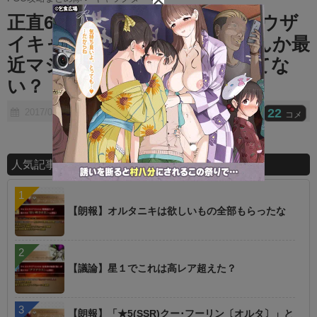
t
正直6章の時点でマシュは相当ウザ
e
イキャラになってた ⇒ なんか最
近マシュ叩きの流れが加速してな
い？
22
2017/07/24
コメ
人気記事ランキング
【朗報】オルタニキは欲しいもの全部もらったな
【議論】星１でこれは高レア超えた？
【朗報】「★5(SSR)クー･フーリン〔オルタ〕」と