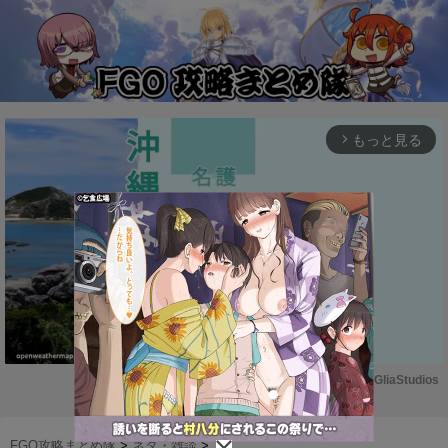
もっと見る
arrow_forward_ios
Powered by 
GliaStudios
M
u
FGO攻略まとめ隊
>
ネタ・雑談
>