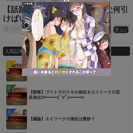
t
【話題】最近始めたんだけど次何引
e
けばいい・・・・・？
3
2026/01/10
コメ
人気記事ランキング
【指摘】卑弥呼の強化はぶっ壊れじゃない？
【朗報】ヴリトラのスキル強化＆エイリークの宝
具強化ｷﾀ━━━(ﾟ∀ﾟ)━━━!!
【議論】エイリークの強化は微妙？