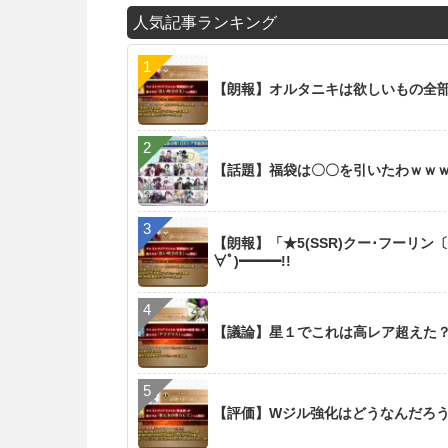
人気記事ランキング
【朗報】オルタニキは欲しいもの全
【話題】福袋は〇〇を引いたわｗｗ
【朗報】「★5(SSR)クー･フーリン
∀ﾟ)━━━!!
【議論】星１でこれは高レア超えた
【評価】Wジル強化はどうなんだろ