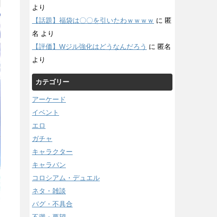
より
【話題】福袋は〇〇を引いたわｗｗｗｗ
に
匿
名
より
【評価】Wジル強化はどうなんだろう
に
匿名
より
カテゴリー
アーケード
イベント
エロ
ガチャ
キャラクター
キャラバン
コロシアム・デュエル
ネタ・雑談
バグ・不具合