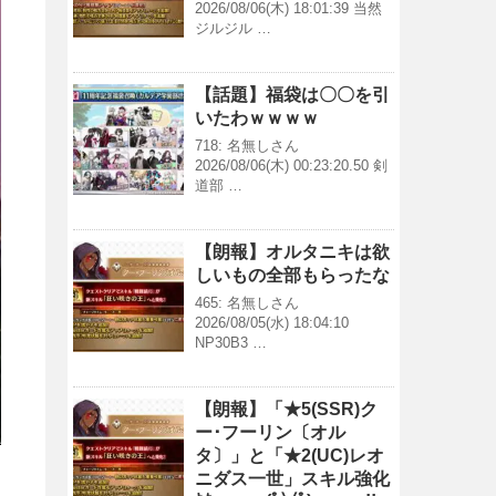
2026/08/06(木) 18:01:39 当然
ジルジル …
【話題】福袋は〇〇を引
いたわｗｗｗｗ
718: 名無しさん
2026/08/06(木) 00:23:20.50 剣
道部 …
【朗報】オルタニキは欲
しいもの全部もらったな
465: 名無しさん
2026/08/05(水) 18:04:10
NP30B3 …
【朗報】「★5(SSR)ク
ー･フーリン〔オル
タ〕」と「★2(UC)レオ
ニダス一世」スキル強化