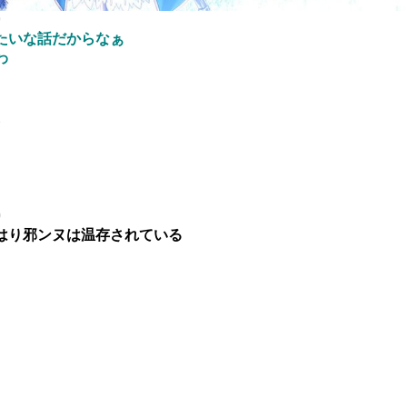
9
たいな話だからなぁ
わ
2
0
はり邪ンヌは温存されている