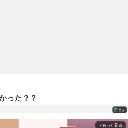
かった？？
2
コメ
もっと見る
arrow_forward_ios