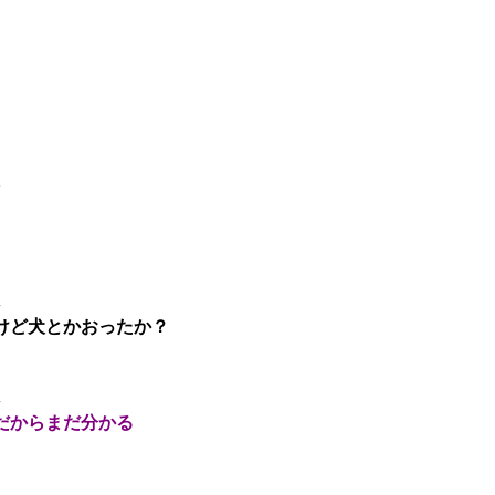
5
4
けど犬とかおったか？
4
だからまだ分かる