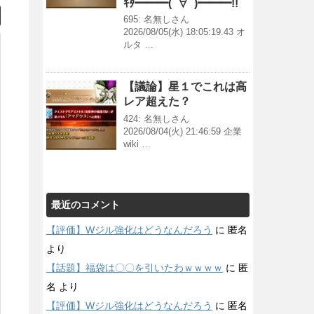
ｷﾀ━━━(ﾟ∀ﾟ)━━━!!
695: 名無しさん
2026/08/05(水) 18:05:19.43 オ
ルタ …
【議論】星１でこれは高
レア超えた？
424: 名無しさん
2026/08/04(火) 21:46:59 企業
wiki …
最近のコメント
【評価】Wジル強化はどうなんだろう
に
匿名
より
【話題】福袋は〇〇を引いたわｗｗｗｗ
に
匿
名
より
【評価】Wジル強化はどうなんだろう
に
匿名