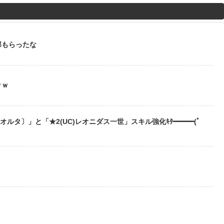
M
u
t
部もらったな
e
ｗｗ
〔オルタ〕」と「★2(UC)レオニダス一世」スキル強化ｷﾀ━━━(ﾟ
？
う