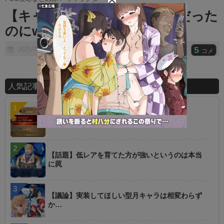
t
【キャラ】初期は完全にクズだった
e
のにw
5
2026/01/18
コメ
人気記事ランキング
【指摘】卑弥呼の強化はぶっ壊れじゃない？
【話題】低レアを育てた方が強いというのは本当
に罠
【議論】実装してほしい型月キャラは相変わらず
か…