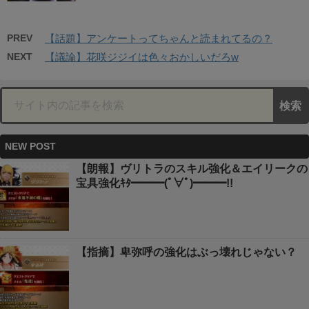
PREV
【話題】アンケートってちゃんと読まれてるの？
NEXT
【議論】花咲ジジイは色々おかしいだろw
NEW POST
【朗報】ヴリトラのスキル強化＆エイリークの
宝具強化ｷﾀ━━━(ﾟ∀ﾟ)━━━!!
【指摘】卑弥呼の強化はぶっ壊れじゃない？