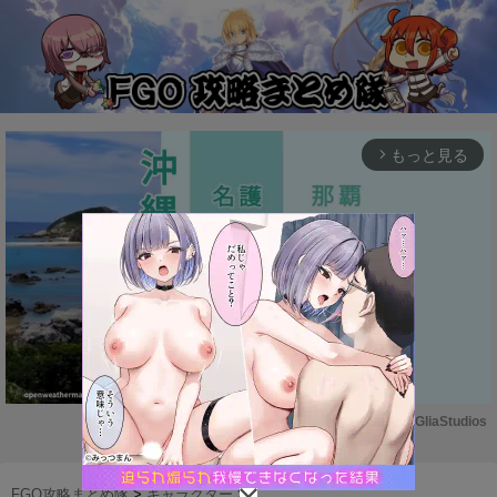
もっと見る
arrow_forward_ios
Powered by 
GliaStudios
M
u
FGO攻略まとめ隊
>
キャラクター
>