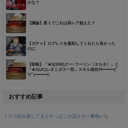
かな？
【議論】星１でこれは高レア超えた？
【ガチャ】ログレスを復刻してくれたら良かった
のに
【朗報】「★5(SSR)クー･フーリン〔オルタ〕」と
「★2(UC)レオニダス一世」スキル強化ｷﾀ━━━(ﾟ
∀ﾟ)━━━!!
おすすめ記事
トリコ読み直してるとやっぱこの辺りが一番熱いな