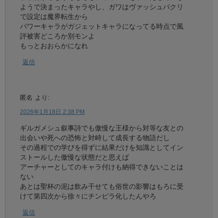
ようで決まったキャラやし、ガワはヴァッシュパクリ
で設定は魔界転生から
パワーキャラがガジェットキャラになってる時点で風
評被害どころか別モンよ
もっとおおらかになれ
返信
匿名
より:
2026年1月18日 2:38 PM
ギルガメシュ叙事詩でも傲慢な王様から対等な友との
出会いや死への恐怖と対峙して成長する物語だし
その過程での学びを得ずに結果だけを知識としてイン
ストールした傲慢な状態だと思えば
アーチャーとしてのキャラ付けも納得できないことは
ない
あとは聖杯の泥は飲み干せても俗世の影響はもろに受
けて第四次から徐々にチンピラ化したんやろ
返信