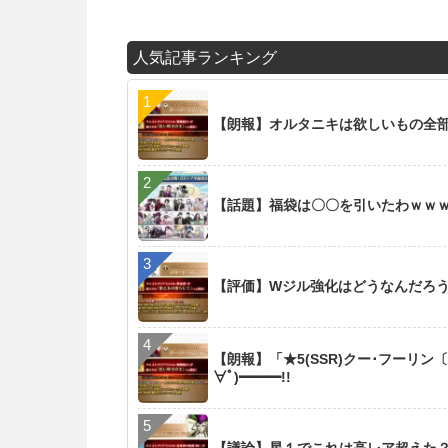
人気記事ランキング
【朗報】オルタニキは欲しいもの全
【話題】福袋は〇〇を引いたわｗｗ
【評価】Wジル強化はどうなんだろ
【朗報】「★5(SSR)クー･フーリン
∀ﾟ)━━━!!
【議論】星１でこれは高レア超えた