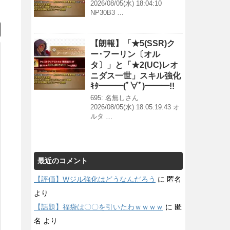
2026/08/05(水) 18:04:10
NP30B3 …
【朗報】「★5(SSR)ク
ー･フーリン〔オル
タ〕」と「★2(UC)レオ
ニダス一世」スキル強化
ｷﾀ━━━(ﾟ∀ﾟ)━━━!!
695: 名無しさん
2026/08/05(水) 18:05:19.43 オ
ルタ …
最近のコメント
【評価】Wジル強化はどうなんだろう
に
匿名
より
【話題】福袋は〇〇を引いたわｗｗｗｗ
に
匿
名
より