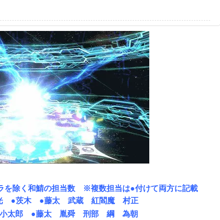
1
ラを除く和鯖の担当数 ※複数担当は●付けて両方に記載
光 ●茨木 ●藤太 武蔵 紅閻魔 村正
 小太郎 ●藤太 胤舜 刑部 綱 為朝