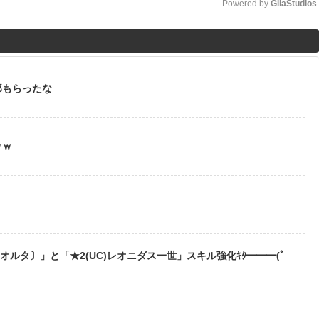
Powered by 
GliaStudios
M
u
t
部もらったな
e
ｗｗ
う
〔オルタ〕」と「★2(UC)レオニダス一世」スキル強化ｷﾀ━━━(ﾟ
？