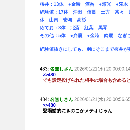
桜井：13体 ●金時 酒呑 ●頼光 ●茨
経験値：17体 沖田 信長 土方 茶々
休 山南 壱与 高杉
めてお：3体 北斎 紅葉 馬琴
その他：5体 ●弁慶 ●金時 鈴鹿 なぎ
経験値抜きにしても、別にそこまで桜井が
483:
名無しさん
2026/01/21(水) 20:00:00.1
>>480
でも設定投げられた相手の場合も含める
484:
名無しさん
2026/01/21(水) 20:00:56.6
>>480
登場鯖的にきのこかメテオじゃん