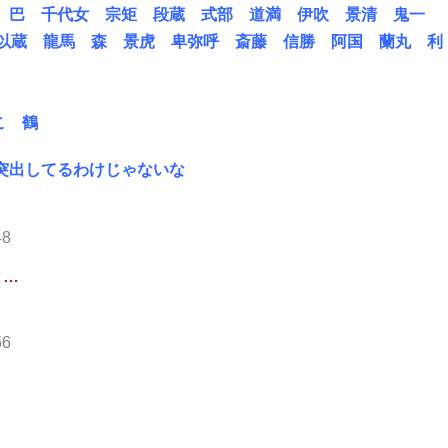
木 巴 千代女 宗矩 段蔵 式部 道満 伊吹 景清 鬼一
 以蔵 龍馬 森 景虎 卑弥呼 斎藤 信勝 阿国 蘭丸 利
こ 鶴
突出してるわけじゃないな
48
と…
56